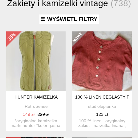
Żakiety i kamizelki vintage
(738)
WYŚWIETL FILTRY
HUNTER KAMIZELKA
100 % LINEN CEGLASTY PR
RetroSense
studiolepianka
149 zł
229 zł
123 zł
*oryginalna kamizelka
100 % linen . oryginalny
marki hunter *kolor: jasna,
żakiet - narzutka lniana ,
wiosenna zieleń *d...
lekko taliowana , ...