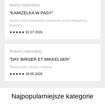
Maria napisał(a):
"KAMIZELKA W PASY"
bardzo ladna kamizelka, starannie uszyta,elegancka,
polecam
★★★★★ 02.07.2026
Robert napisał(a):
"DAY BIRGER ET MIKKELSEN"
Piękny kolor, bardzo ciekawe.
★★★★★ 28.05.2026
Najpopularniejsze kategorie