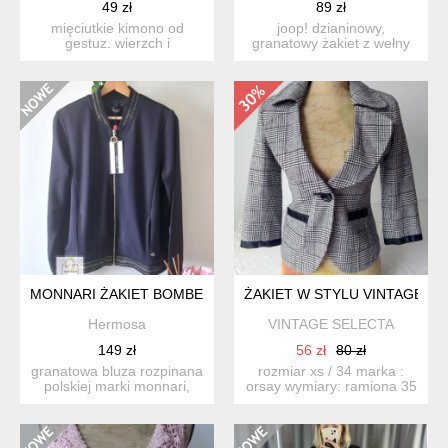
49 zł
89 zł
mięciutkie kimono od
joop! dzianinowy,
gestuz. wierzch i
granatowy żakiet z wełny
podszewka z wiskozy. w
30%, nylonu 30%, poliestru
biodr...
...
MONNARI ŻAKIET BOMBERKA BLUZA
ŻAKIET W STYLU VINTAGE O
Hermosa
VINTAGE SELECTA
149 zł
56 zł
80 zł
granatowa bluza rozpinana
rozmiar xs / 34 marka :
polskiej marki monnari,
orsay wymiary: ramiona 35
żakiet typu bomberka...
cm pacha- pac...