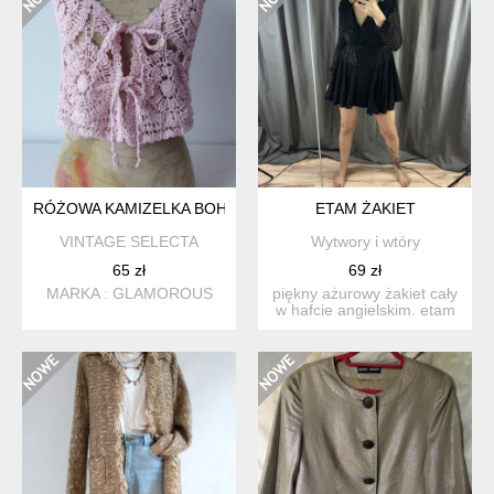
RÓŻOWA KAMIZELKA BOHO
ETAM ŻAKIET
VINTAGE SELECTA
Wytwory i wtóry
65 zł
69 zł
MARKA : GLAMOROUS
piękny ażurowy żakiet cały
w hafcie angielskim. etam
weekend vintage. ...