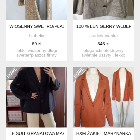
WIOSENNY SWETRO/PŁASZCZ
100 % LEN GERRY WEBER - 
Izabelia
studiolepianka
69 zł
346 zł
lekki, wiosenny długi
elegancki.efektowny
sweter/płaszcz firmy
świetnie uszyty , lekko
marks&spencer, rozm.l
taliowany żakiet :
kolo...
gatunko...
LE SUIT GRANATOWA MARYNARKA XXL / EU 44–46 ELEGANC
H&M ŻAKIET MARYNARKA Z KI