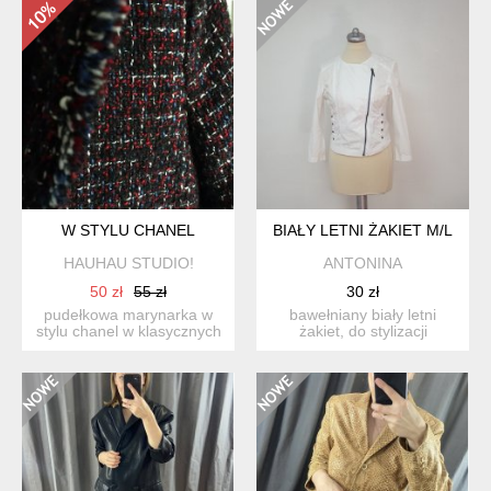
W STYLU CHANEL
BIAŁY LETNI ŻAKIET M/L
HAUHAU STUDIO!
ANTONINA
50 zł
55 zł
30 zł
pudełkowa marynarka w
bawełniany biały letni
stylu chanel w klasycznych
żakiet, do stylizacji
kolorach: czerń, gran...
eleganckich i na sportow...