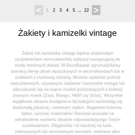
<
>
1
2
3
4
5
...
22
Żakiety i kamizelki vintage
Żakiet lub kamizelka vintage będzie doskonałym
uzupełnieniem nonszalanckiej stylizacji nawiązującej do
mody minionych dekad. W DecoBazaar zgromadziliśmy
szeroką ofertę ubrań wyszukanych w secondhandach lub w
outletach z markową odzieżą. Możesz wybierać pośród
nietuzinkowych, używanych żakietów i kamizelek vintage lub
zdecydować się na kupno modeli pochodzących z kolekcji
znanych marek (Zara, Mango, H&M czy Solar). Wszystkie
wyjątkowe ubrania dostępne w tej kategorii wyróżniają się
doskonałą jakością i ciekawym stylem. Bogactwo kolorów,
faktur, wzorów, materiałów i fasonów pozwala na
odnalezienie wariantu idealnie odpowiadającego Twoim
oczekiwaniom. Eleganckie i te bardziej na luzie,
intensywnych lub stonowanych barwach, wełniane albo