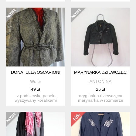
szer.od pachy do p...
rypsowym splocie 35%
rayon...
DONATELLA OSCARIONI
MARYNARKA DZIEWCZĘCA 9-1
Welur
ANTONINA
49 zł
25 zł
z podszewką pasek
oryginalna dziewczęca
wyszywany koralikami
marynarka w rozmiarze
ciekawa tekstura materiał:
140 cm, dla małej kobiet...
w...