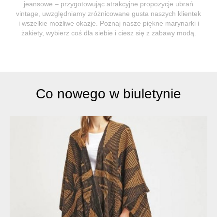
jeansowe – przygotowując atrakcyjne propozycje ubrań
vintage, uwzględniamy zróżnicowane gusta naszych klientek
i wszelkie możliwe okazje. Poznaj nasze piękne marynarki i
żakiety, wybierz coś dla siebie i ciesz się z zabawy modą.
Co nowego w biuletynie