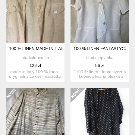
100 % LINEN MADE IN ITALY PUDROWY RÓŻ CIEKAWY FASO
100 % LINEN FANTASTYCZNA 
studiolepianka
studiolepianka
123 zł
86 zł
made in italy 100 % linen .
1100 % linen . fantastyczna
oryginalny żakiet - narzutka
, kobieca lniana bluzka z
lniana z kies...
baskinką . metka...