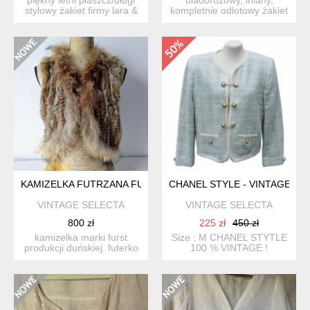
stylowy żakiet firmy lara &
kompletnie odlotowy żakiet
co, rozm.s ko...
marka 10 feet. uszyt...
KAMIZELKA FUTRZANA FURST
CHANEL STYLE - VINTAGE
VINTAGE SELECTA
VINTAGE SELECTA
800 zł
225 zł
450 zł
kamizelka marki furst
Size : M CHANEL STYTLE
produkcji duńskiej. futerko
100 % VINTAGE !
naturalne z królika ...