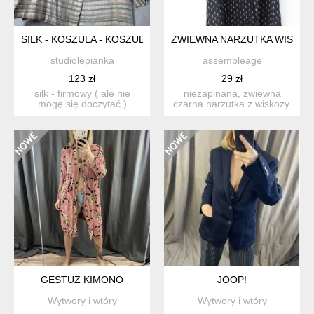
SILK - KOSZULA - KOSZULOWY ŻAKIET - FIRMOWY - SZANT
ZWIEWNA NARZUTKA WISKOZ
studiolepianka
assembleage
123 zł
29 zł
silk - firmowy ( ale nie
niezapinana, zwiewna
mogę się doczytać )
czarna narzutka z wiskozy.
jedwabny żakiet - bluzka ...
rozmiar: l mater...
GESTUZ KIMONO
JOOP!
Wytwory i wtóry
Wytwory i wtóry