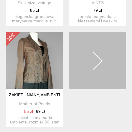
Plus_size_vintage
VINTS
85 zł
79 zł
elegancka granatowa
prosta marynarka z
marynarka marki le suit.
kieszeniami i wąskim
klasyczny fason, idealny ...
kołnierzem, zapinana na
guzik....
ŻAKIET LNIANY, AMBIENTE, 36
Mother of Pearls
55 zł
69 zł
żakiet lniany marki
ambiente. rozmiar 36. stan
bardzo dobry. skład:...