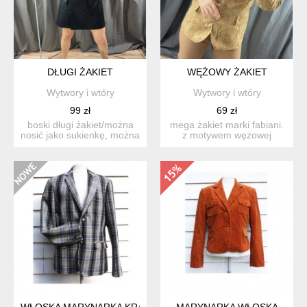
DŁUGI ŻAKIET
WĘŻOWY ŻAKIET
Wytwory i wtóry
Wytwory i wtóry
99 zł
69 zł
boski długi żakiet/można
mega żakiet marki fabiani.
nosić jako sukienkę, można
z motywem wężowej
nosić jako płąszcz...
skórki. materiał to polie...
WŁOSKA MARYNARKA KRATA
MARYNARKA WŁOSKA