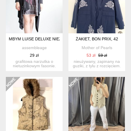
MBYM LUISE DELUXE NIEZWYKŁY FASON! NARZUTKA OVERS
ŻAKIET, BON PRIX, 42
assembleage
Mother of Pearls
29 zł
53 zł
59 zł
grafitowa narzutka o
nieużywany, zapinany na
nietuzinkowym fasonie.
guziki, z tylu z rozcięciem.
można nosić ją na wiele
posiada dwie ki...
sp...