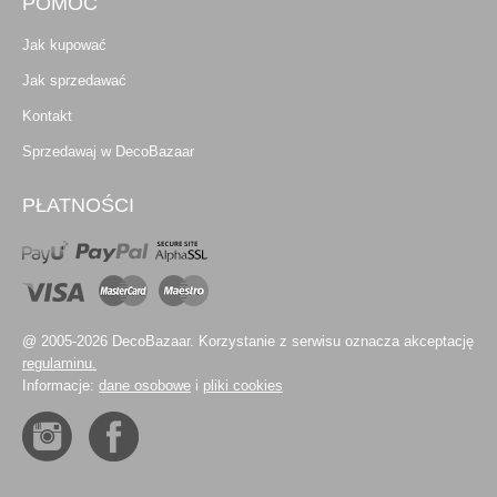
POMOC
Jak kupować
Jak sprzedawać
Kontakt
Sprzedawaj w DecoBazaar
PŁATNOŚCI
@ 2005-2026 DecoBazaar. Korzystanie z serwisu oznacza akceptację
regulaminu.
Informacje:
dane osobowe
i
pliki cookies