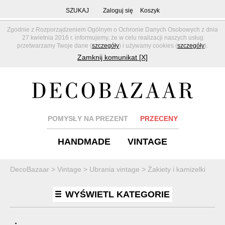
SZUKAJ
Zaloguj się
Koszyk
Zgodnie z Rozporządzeniem Ogólnym o Ochronie Danych Osobowych z dnia
27 kwietnia 2016 r. informujemy, że w celu realizacji naszych usług
przetwarzamy Twoje dane (
szczegóły
) i używamy cookies (
szczegóły
).
Zamknij komunikat [X]
POMYSŁY NA PREZENT
PRZECENY
HANDMADE
VINTAGE
DecoBazaar
>
Vintage
>
Ubrania vintage
>
Żakiety i kamizelki
WYŚWIETL KATEGORIE