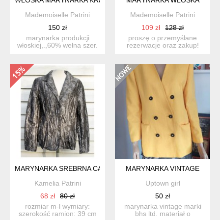
Mademoiselle Patrini
Mademoiselle Patrini
150 zł
109 zł
128 zł
marynarka produkcji
proszę o przemyślane
włoskiej,.,60% wełna szer.
rezerwacje oraz zakup!
ramiona 44 cm pod pac...
dziękuję marynarka made
...
MARYNARKA SREBRNA CANDA
MARYNARKA VINTAGE
Kamelia Patrini
Uptown girl
68 zł
80 zł
50 zł
rozmiar m-l wymiary:
marynarka vintage marki
szerokość ramion: 39 cm
bhs ltd. materiał o