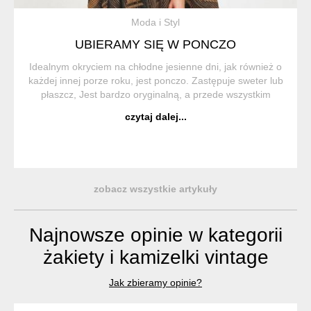
Moda i Styl
UBIERAMY SIĘ W PONCZO
Idealnym okryciem na chłodne jesienne dni, jak również o
każdej innej porze roku, jest ponczo. Zastępuje sweter lub
płaszcz, Jest bardzo oryginalną, a przede wszystkim
wygodną i praktyczną częścią garderoby. Ponczo (z hiszp.
czytaj dalej...
Poncho) to trad...
zobacz wszystkie artykuły
Najnowsze opinie w kategorii
żakiety i kamizelki vintage
Jak zbieramy opinie?