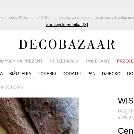
z dnia 27 kwietnia 2016 r. informujemy, że w celu realizacji naszych usług pr
Zamknij komunikat [X]
OMYSŁY NA PREZENT
SPRZEDAWCY
POLECAMY
PRZECE
IA
BIŻUTERIA
TOREBKI
DODATKI
PAN
DZIECKO
DO
 (nr 6983384)
WIS
Ragan
5,0/5,0 (
Cena