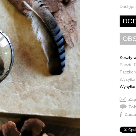
Dostępn
Koszty w
Poczta P
Paczkoma
Wysyłka 
Wysyłka 
Zap
Zob
Zasad