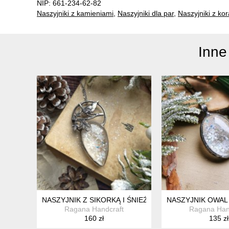
NIP: 661-234-62-82
Naszyjniki z kamieniami
,
Naszyjniki dla par
,
Naszyjniki z kor
Inne
NASZYJNIK Z SIKORKĄ I ŚNIEŻYNKAMI
NASZYJNIK OWAL
Ragana Handcraft
Ragana Han
160 zł
135 zł