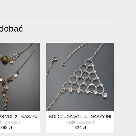
odobać
S VOL.2 - NASZYJNIK
KOLCZUGA VOL. 4 - NASZYJNIK
a i krokodyl
Katia i krokodyl
398 zł
324 zł