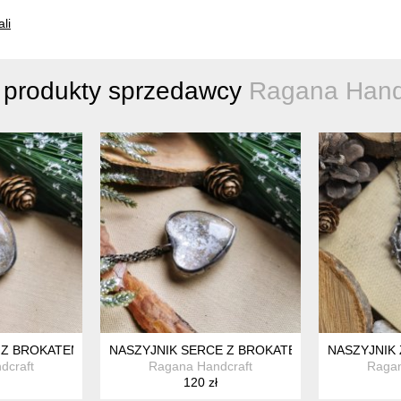
ali
 produkty sprzedawcy
Ragana Hand
 Z BROKATEM I ŚNIEŻYNKAMI
NASZYJNIK SERCE Z BROKATEM I ŚNIEŻYNKAM
NASZYJNIK 
dcraft
Ragana Handcraft
Ragan
120 zł