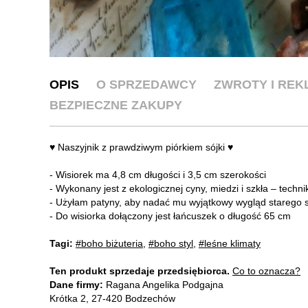
OPIS
O SPRZEDAWCY
ZWROTY I RE
BEZPIECZNE ZAKUPY
♥ Naszyjnik z prawdziwym piórkiem sójki ♥
- Wisiorek ma 4,8 cm długości i 3,5 cm szerokości
- Wykonany jest z ekologicznej cyny, miedzi i szkła – techni
- Użyłam patyny, aby nadać mu wyjątkowy wygląd starego 
- Do wisiorka dołączony jest łańcuszek o długość 65 cm
Tagi:
#boho biżuteria
,
#boho styl
,
#leśne klimaty
Ten produkt sprzedaje przedsiębiorca.
Co to oznacza?
Dane firmy:
Ragana Angelika Podgajna
Krótka 2, 27-420 Bodzechów