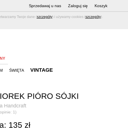
Sprzedawaj u nas
Zaloguj się
Koszyk
zetwarzamy Twoje dane (
szczegóły
) i używamy cookies (
szczegóły
).
NY
VINTAGE
M
ŚWIĘTA
IOREK PIÓRO SÓJKI
a Handcraft
opinie: 1)
: 135 zł