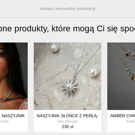
zobacz wszystkie produkty
ne produkty, które mogą Ci się sp
- NASZYJNIK
NASZYJNIK SŁOŃCE Z PERŁĄ- SREBRO 925
AMBER CHIP
kodyl
Issi design
Kati
230 zł