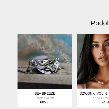
Podob
SEA BREEZE
DZWONKI VOL. 6 
Radecka Art
Katia i kro
605 zł
324 zł