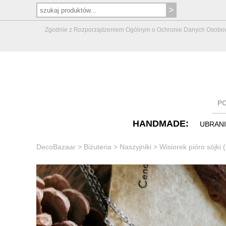
Zgodnie z Rozporządzeniem Ogólnym o Ochronie Danych Osobowych 
P
HANDMADE:
UBRAN
DecoBazaar
>
Biżuteria
>
Naszyjniki
>
Wisiorek pióro sójki