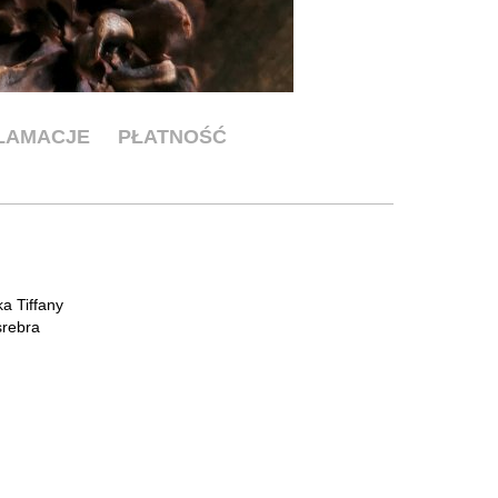
KLAMACJE
PŁATNOŚĆ
ka Tiffany
srebra