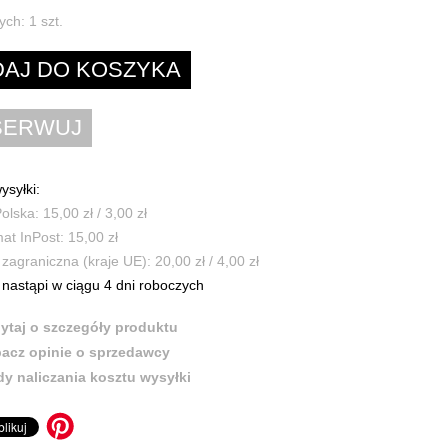
ych:
1
szt.
ysyłki:
olska: 15,00 zł / 3,00 zł
t InPost: 15,00 zł
zagraniczna (kraje UE): 20,00 zł / 4,00 zł
nastąpi w ciągu 4 dni roboczych
ytaj o szczegóły produktu
acz opinie o sprzedawcy
y naliczania kosztu wysyłki