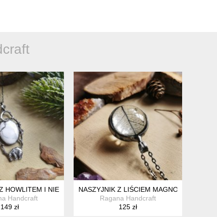
craft
I
Z HOWLITEM I NIEDŹWIADKIEM
NASZYJNIK Z LIŚCIEM MAGNOLII
a Handcraft
Ragana Handcraft
149 zł
125 zł