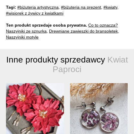
Tagi:
#biżuteria artystyczna
,
#biżuteria na prezent
,
#kwiaty
,
#wisiorek z żywicy z kwiatkami
Ten produkt sprzedaje osoba prywatna.
Co to oznacza?
Naszyjniki ze sznurka
,
Drewniane zawieszki do bransoletek
,
Naszyjniki motyle
Inne produkty sprzedawcy
Kwiat
Paproci