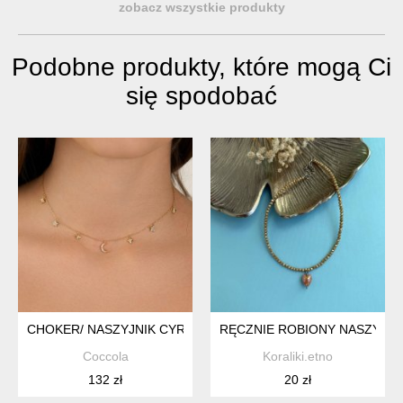
zobacz wszystkie produkty
Podobne produkty, które mogą Ci
się spodobać
CHOKER/ NASZYJNIK CYRKONIE "MOON-STARS"- SREBRO 9
RĘCZNIE ROBIONY NASZYJNI
Coccola
Koraliki.etno
132 zł
20 zł