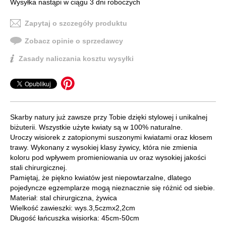
Wysyłka nastąpi w ciągu 3 dni roboczych
Zapytaj o szczegóły produktu
Zobacz opinie o sprzedawcy
Zasady naliczania kosztu wysyłki
Skarby natury już zawsze przy Tobie dzięki stylowej i unikalnej
biżuterii. Wszystkie użyte kwiaty są w 100% naturalne.
Uroczy wisiorek z zatopionymi suszonymi kwiatami oraz kłosem
trawy. Wykonany z wysokiej klasy żywicy, która nie zmienia
koloru pod wpływem promieniowania uv oraz wysokiej jakości
stali chirurgicznej.
Pamiętaj, że piękno kwiatów jest niepowtarzalne, dlatego
pojedyncze egzemplarze mogą nieznacznie się różnić od siebie.
Materiał: stal chirurgiczna, żywica
Wielkość zawieszki: wys.3,5czmx2,2cm
Długość łańcuszka wisiorka: 45cm-50cm