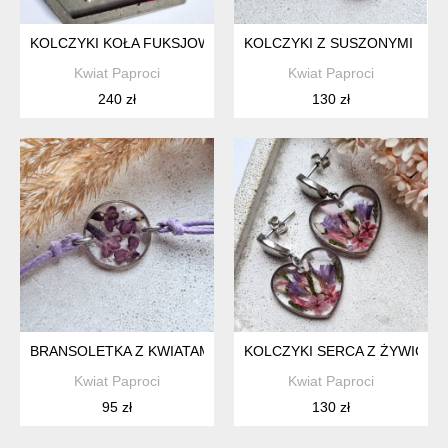
KOLCZYKI KOŁA FUKSJOWE KWIATY Z NATURALNYMI PERŁA
KOLCZYKI Z SUSZONYMI KWI
Kwiat Paproci
Kwiat Paproci
240 zł
130 zł
BRANSOLETKA Z KWIATAMI BZU NA SZNURKU
KOLCZYKI SERCA Z ŻYWICY Z
Kwiat Paproci
Kwiat Paproci
95 zł
130 zł