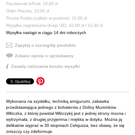
Paczkomat InPost: 19,00 zł
Orlen Paczka: 13,00 zł
Poczta Polska (odbiór w punkcie): 15,00 zł
Wysyłka zagraniczna (kraje UE): 62,00 zł / 12,40 zł
Wysyłka nastąpi w ciągu 14 dni roboczych
Zapytaj o szczegóły produktu
Zobacz opinie o sprzedawcy
Zasady naliczania kosztu wysyłki
Wykonana na szydełku, techniką amigurumi, zabawka
przedstawiająca jednego z bohaterów z Doliny Muminków.
Włóczka, z której powstał Włóczykij jest z jednej strony mocna i
wytrzymała, z drugiej przyjemna i miękka w dotyku. Można ją
delikatnie wyprać w 30 stopniach Celsjusza, bez obawy, że się
zniszczy czy zdeformuje.