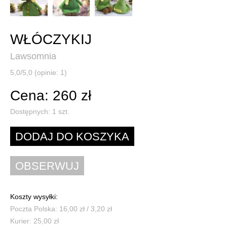
WŁÓCZYKIJ
Lawsomnia
5,0/5,0 (opinie: 1)
Cena: 260 zł
Dostępnych:
1
szt.
Koszty wysyłki:
Poczta Polska: 16,00 zł / 3,20 zł
Kurier: 25,00 zł