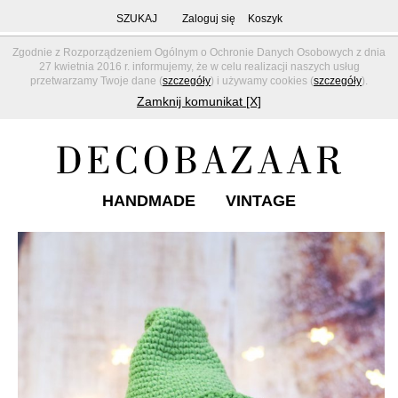
SZUKAJ
Zaloguj się
Koszyk
Zgodnie z Rozporządzeniem Ogólnym o Ochronie Danych Osobowych z dnia
27 kwietnia 2016 r. informujemy, że w celu realizacji naszych usług
przetwarzamy Twoje dane (
szczegóły
) i używamy cookies (
szczegóły
).
Zamknij komunikat [X]
HANDMADE
VINTAGE