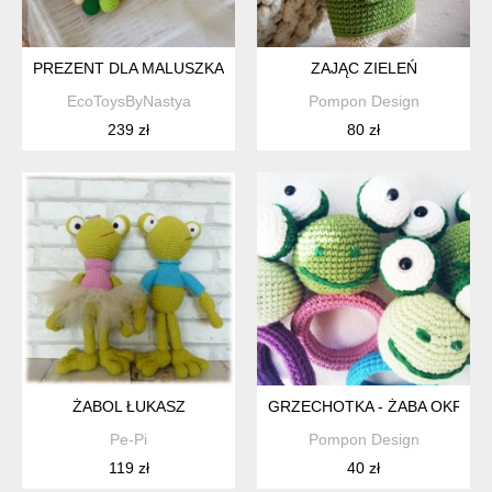
PREZENT DLA MALUSZKA, ZESTAW GRYZAKÓW DLA NOWOR
ZAJĄC ZIELEŃ
EcoToysByNastya
Pompon Design
239 zł
80 zł
ŻABOL ŁUKASZ
GRZECHOTKA - ŻABA OKRĄGŁ
Pe-Pi
Pompon Design
119 zł
40 zł