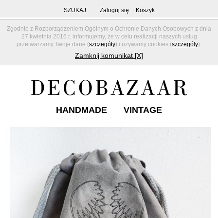
SZUKAJ
Zaloguj się
Koszyk
Zgodnie z Rozporządzeniem Ogólnym o Ochronie Danych Osobowych z dnia
27 kwietnia 2016 r. informujemy, że w celu realizacji naszych usług
przetwarzamy Twoje dane (
szczegóły
) i używamy cookies (
szczegóły
).
Zamknij komunikat [X]
HANDMADE
VINTAGE