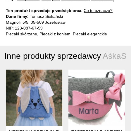
Ten produkt sprzedaje przedsiębiorca.
Co to oznacza?
Dane firmy:
Tomasz Siekański
Magnolii 5/5, 05-509 Józefosław
NIP: 123-087-67-59
Plecaki skórzane
,
Plecaki z koniem
,
Plecaki eleganckie
Inne produkty sprzedawcy
AśkaS