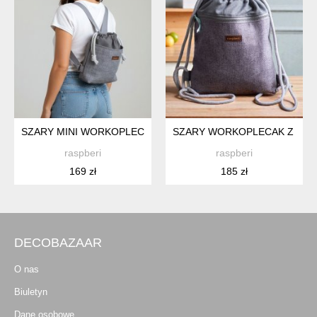
SZARY MINI WORKOPLECAK
SZARY WORKOPLECAK Z PRZE
raspberi
raspberi
169 zł
185 zł
DECOBAZAAR
O nas
Biuletyn
Dane osobowe