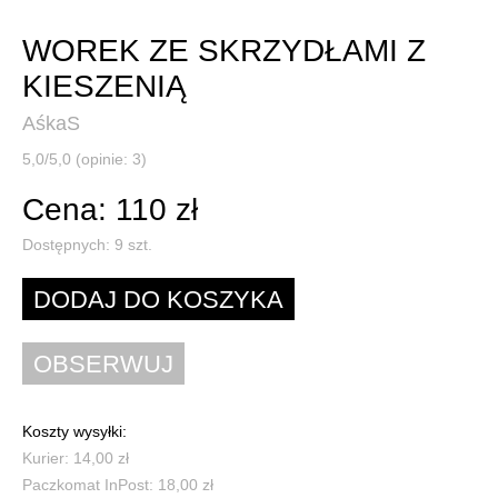
WOREK ZE SKRZYDŁAMI Z
KIESZENIĄ
AśkaS
5,0/5,0 (opinie: 3)
Cena: 110 zł
Dostępnych:
9
szt.
Koszty wysyłki:
Kurier: 14,00 zł
Paczkomat InPost: 18,00 zł