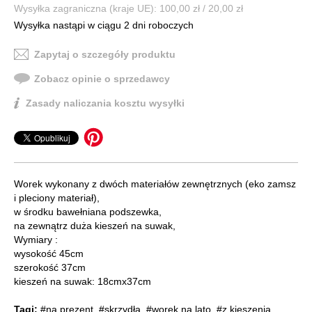
Wysyłka zagraniczna (kraje UE): 100,00 zł / 20,00 zł
Wysyłka nastąpi w ciągu 2 dni roboczych
Zapytaj o szczegóły produktu
Zobacz opinie o sprzedawcy
Zasady naliczania kosztu wysyłki
Worek wykonany z dwóch materiałów zewnętrznych (eko zamsz
i pleciony materiał),
w środku bawełniana podszewka,
na zewnątrz duża kieszeń na suwak,
Wymiary :
wysokość 45cm
szerokość 37cm
kieszeń na suwak: 18cmx37cm
Tagi:
#na prezent
,
#skrzydła
,
#worek na lato
,
#z kieszenią