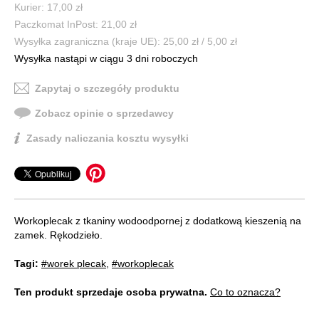
Kurier: 17,00 zł
Paczkomat InPost: 21,00 zł
Wysyłka zagraniczna (kraje UE): 25,00 zł / 5,00 zł
Wysyłka nastąpi w ciągu 3 dni roboczych
Zapytaj o szczegóły produktu
Zobacz opinie o sprzedawcy
Zasady naliczania kosztu wysyłki
Workoplecak z tkaniny wodoodpornej z dodatkową kieszenią na
zamek. Rękodzieło.
Tagi:
#worek plecak
,
#workoplecak
Ten produkt sprzedaje osoba prywatna.
Co to oznacza?