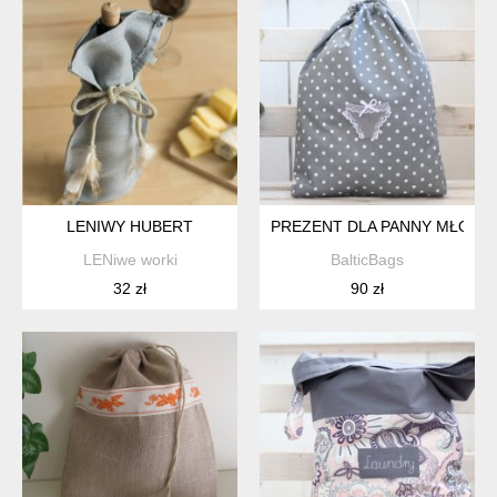
LENIWY HUBERT
PREZENT DLA PANNY MŁODEJ
LENiwe worki
BalticBags
32 zł
90 zł