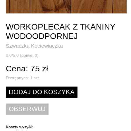
WORKOPLECAK Z TKANINY
WODOODPORNEJ
Szwaczka Kociewiaczka
0,0/5,0 (opinie: 0)
Cena: 75 zł
Dostępnych:
1
szt.
Koszty wysyłki: