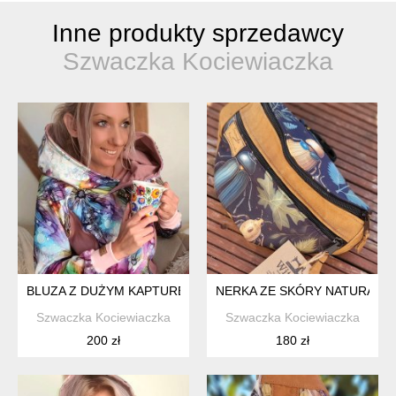
Inne produkty sprzedawcy
Szwaczka Kociewiaczka
BLUZA Z DUŻYM KAPTUREM
NERKA ZE SKÓRY NATURALN
Szwaczka Kociewiaczka
Szwaczka Kociewiaczka
200 zł
180 zł