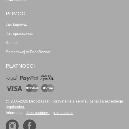
POMOC
Jak kupować
Jak sprzedawać
Kontakt
Sprzedawaj w DecoBazaar
PŁATNOŚCI
@ 2005-2026 DecoBazaar. Korzystanie z serwisu oznacza akceptację
regulaminu.
Informacje:
dane osobowe
i
pliki cookies