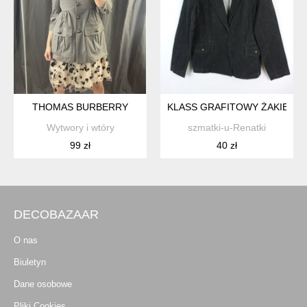
THOMAS BURBERRY
KLASS GRAFITOWY ŻAKIET A'L
Wytwory i wtóry
szmatki-u-Renatki
99 zł
40 zł
DECOBAZAAR
O nas
Biuletyn
Dane osobowe
Pliki Cookies