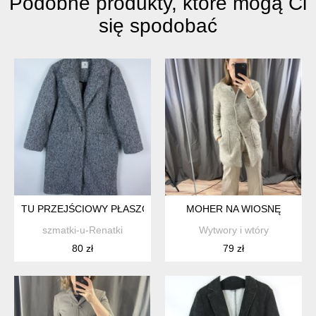
Podobne produkty, które mogą Ci
się spodobać
TU PRZEJŚCIOWY PŁASZCZYK GREY 12 / 40
MOHER NA WIOSNĘ
szmatki-u-Renatki
Wytwory i wtóry
80 zł
79 zł