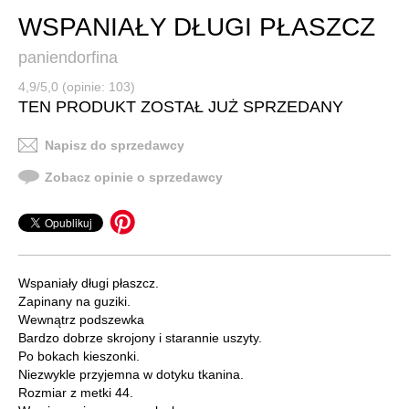
WSPANIAŁY DŁUGI PŁASZCZ
paniendorfina
4,9/5,0 (opinie: 103)
TEN PRODUKT ZOSTAŁ JUŻ SPRZEDANY
Napisz do sprzedawcy
Zobacz opinie o sprzedawcy
Wspaniały długi płaszcz.
Zapinany na guziki.
Wewnątrz podszewka
Bardzo dobrze skrojony i starannie uszyty.
Po bokach kieszonki.
Niezwykle przyjemna w dotyku tkanina.
Rozmiar z metki 44.