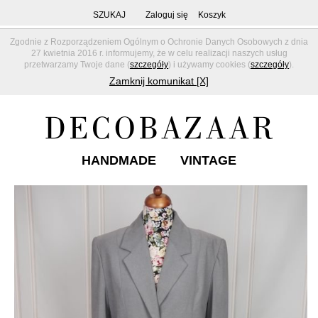
SZUKAJ
Zaloguj się
Koszyk
Zgodnie z Rozporządzeniem Ogólnym o Ochronie Danych Osobowych z dnia
27 kwietnia 2016 r. informujemy, że w celu realizacji naszych usług
przetwarzamy Twoje dane (
szczegóły
) i używamy cookies (
szczegóły
).
Zamknij komunikat [X]
HANDMADE
VINTAGE