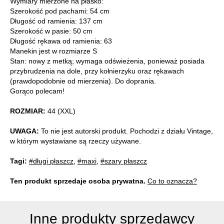
Wymiary mierzone na płasko:
Szerokość pod pachami: 54 cm
Długość od ramienia: 137 cm
Szerokość w pasie: 50 cm
Długość rękawa od ramienia: 63
Manekin jest w rozmiarze S
Stan: nowy z metką; wymaga odświeżenia, ponieważ posiada
przybrudzenia na dole, przy kołnierzyku oraz rękawach
(prawdopodobnie od mierzenia). Do doprania.
Gorąco polecam!
ROZMIAR:
44 (XXL)
UWAGA:
To nie jest autorski produkt. Pochodzi z działu Vintage,
w którym wystawiane są rzeczy używane.
Tagi:
#długi płaszcz
,
#maxi
,
#szary płaszcz
Ten produkt sprzedaje osoba prywatna.
Co to oznacza?
Inne produkty sprzedawcy