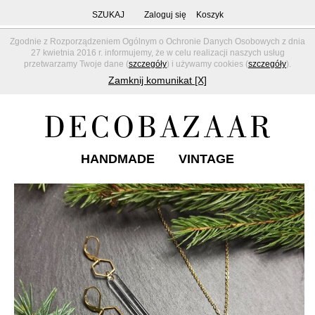
SZUKAJ
Zaloguj się
Koszyk
Zgodnie z Rozporządzeniem Ogólnym o Ochronie Danych Osobowych z dnia
27 kwietnia 2016 r. informujemy, że w celu realizacji naszych usług
przetwarzamy Twoje dane (
szczegóły
) i używamy cookies (
szczegóły
).
Zamknij komunikat [X]
HANDMADE
VINTAGE