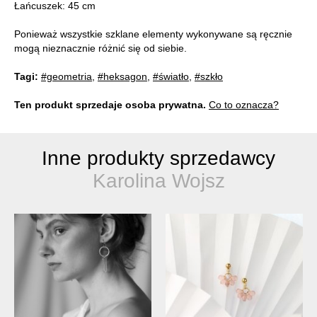
Łańcuszek: 45 cm
Ponieważ wszystkie szklane elementy wykonywane są ręcznie
mogą nieznacznie różnić się od siebie.
Tagi:
#geometria
,
#heksagon
,
#światło
,
#szkło
Ten produkt sprzedaje osoba prywatna.
Co to oznacza?
Inne produkty sprzedawcy
Karolina Wojsz