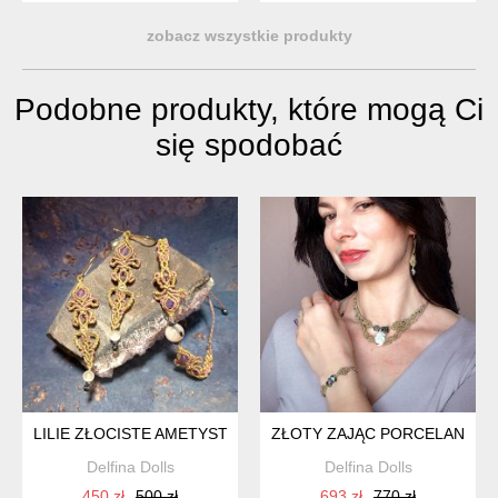
zobacz wszystkie produkty
Podobne produkty, które mogą Ci
się spodobać
LILIE ZŁOCISTE AMETYST W MAKRAMIE ZESTAW LEKKIE KOL
ZŁOTY ZAJĄC PORCELANA ZO
Delfina Dolls
Delfina Dolls
450 zł
500 zł
693 zł
770 zł