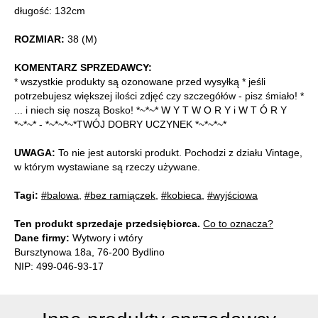
długość: 132cm
ROZMIAR:
38 (M)
KOMENTARZ SPRZEDAWCY:
* wszystkie produkty są ozonowane przed wysyłką * jeśli
potrzebujesz większej ilości zdjęć czy szczegółów - pisz śmiało! *
... i niech się noszą Bosko! *~*~* W Y T W O R Y i W T Ó R Y
*~*~* - *~*~*~*TWÓJ DOBRY UCZYNEK *~*~*~*
UWAGA:
To nie jest autorski produkt. Pochodzi z działu Vintage,
w którym wystawiane są rzeczy używane.
Tagi:
#balowa
,
#bez ramiączek
,
#kobieca
,
#wyjściowa
Ten produkt sprzedaje przedsiębiorca.
Co to oznacza?
Dane firmy:
Wytwory i wtóry
Bursztynowa 18a, 76-200 Bydlino
NIP: 499-046-93-17