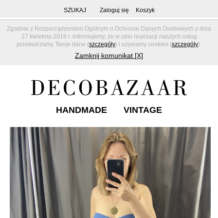
SZUKAJ
Zaloguj się
Koszyk
Zgodnie z Rozporządzeniem Ogólnym o Ochronie Danych Osobowych z dnia
27 kwietnia 2016 r. informujemy, że w celu realizacji naszych usług
przetwarzamy Twoje dane (
szczegóły
) i używamy cookies (
szczegóły
).
Zamknij komunikat [X]
HANDMADE
VINTAGE