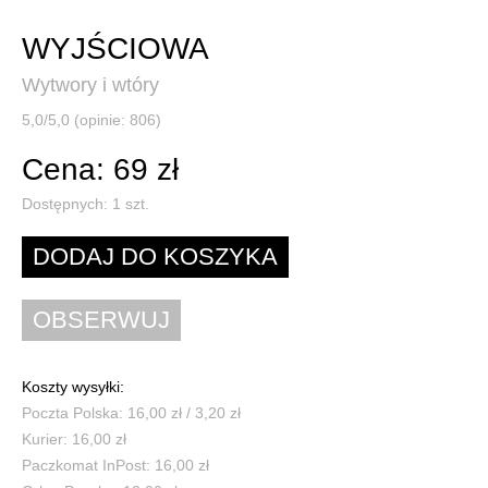
WYJŚCIOWA
Wytwory i wtóry
5,0/5,0 (opinie: 806)
Cena: 69 zł
Dostępnych:
1
szt.
Koszty wysyłki:
Poczta Polska: 16,00 zł / 3,20 zł
Kurier: 16,00 zł
Paczkomat InPost: 16,00 zł