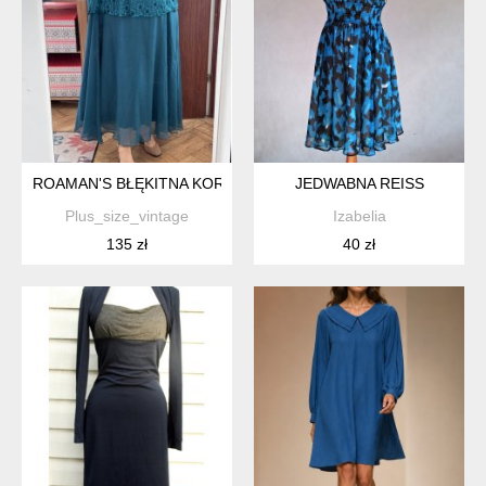
ROAMAN'S BŁĘKITNA KORONKOWA SUKIENKA PLUS SIZE 6XL / 
JEDWABNA REISS
Plus_size_vintage
Izabelia
135 zł
40 zł