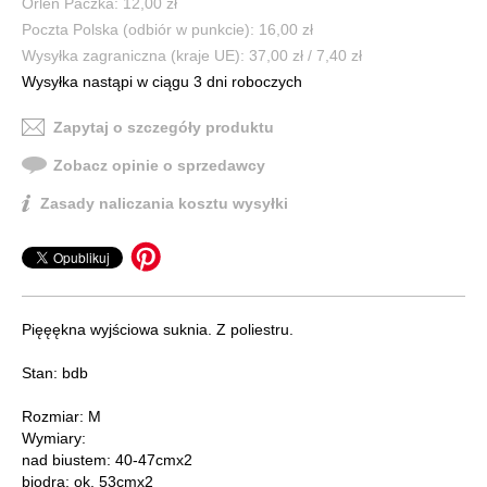
Orlen Paczka: 12,00 zł
Poczta Polska (odbiór w punkcie): 16,00 zł
Wysyłka zagraniczna (kraje UE): 37,00 zł / 7,40 zł
Wysyłka nastąpi w ciągu 3 dni roboczych
Zapytaj o szczegóły produktu
Zobacz opinie o sprzedawcy
Zasady naliczania kosztu wysyłki
Pięęękna wyjściowa suknia. Z poliestru.
Stan: bdb
Rozmiar: M
Wymiary:
nad biustem: 40-47cmx2
biodra: ok. 53cmx2