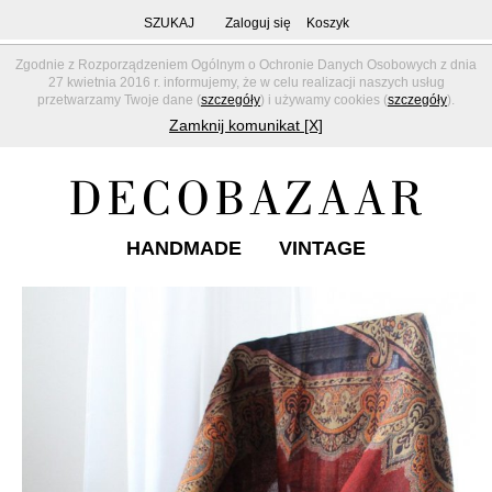
SZUKAJ
Zaloguj się
Koszyk
Zgodnie z Rozporządzeniem Ogólnym o Ochronie Danych Osobowych z dnia
27 kwietnia 2016 r. informujemy, że w celu realizacji naszych usług
przetwarzamy Twoje dane (
szczegóły
) i używamy cookies (
szczegóły
).
Zamknij komunikat [X]
HANDMADE
VINTAGE