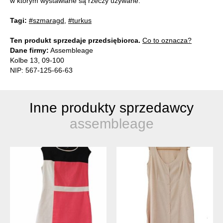
w którym wystawiane są rzeczy używane.
Tagi:
#szmaragd
,
#turkus
Ten produkt sprzedaje przedsiębiorca.
Co to oznacza?
Dane firmy:
Assembleage
Kolbe 13, 09-100
NIP: 567-125-66-63
Inne produkty sprzedawcy
assembleage