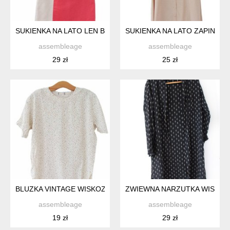
SUKIENKA NA LATO LEN BAWEŁNA BEZ RĘKAWÓW ELEGANCK
SUKIENKA NA LATO ZAPINANA 
assembleage
assembleage
29 zł
25 zł
BLUZKA VINTAGE WISKOZA RAYON DELIKATNY WZÓR
ZWIEWNA NARZUTKA WISKOZ
assembleage
assembleage
19 zł
29 zł