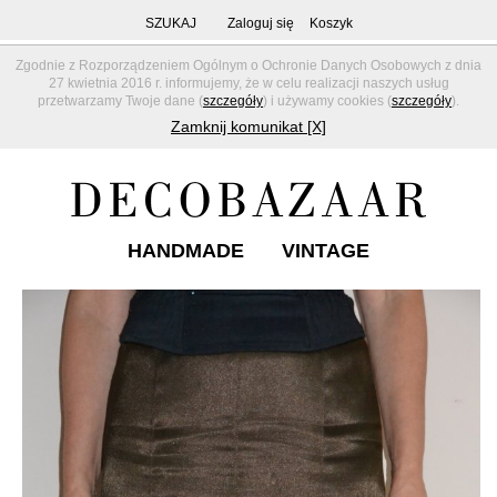
SZUKAJ
Zaloguj się
Koszyk
Zgodnie z Rozporządzeniem Ogólnym o Ochronie Danych Osobowych z dnia
27 kwietnia 2016 r. informujemy, że w celu realizacji naszych usług
przetwarzamy Twoje dane (
szczegóły
) i używamy cookies (
szczegóły
).
Zamknij komunikat [X]
HANDMADE
VINTAGE