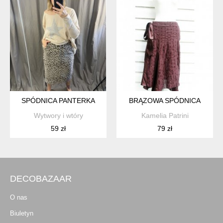
SPÓDNICA PANTERKA
BRĄZOWA SPÓDNICA
Wytwory i wtóry
Kamelia Patrini
59 zł
79 zł
DECOBAZAAR
O nas
Biuletyn