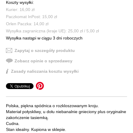
Koszty wysyłki:
Kurier: 16,00 zł
Paczkomat InPost: 15,00 zł
Orlen Paczka: 14,00 zł
Wysyłka zagraniczna (kraje UE): 25,00 zł / 5,00 zł
Wysyłka nastąpi w ciągu 3 dni roboczych
Zapytaj o szczegóły produktu
Zobacz opinie o sprzedawcy
Zasady naliczania kosztu wysyłki
Polska, piękna spódnica o rozkloszowanym kroju.
Materiał połyskliwy, u dołu niebanalnie gnieciony plus oryginalne
zakończenie tasiemką.
Cudna.
Stan idealny. Kupiona w sklepie.