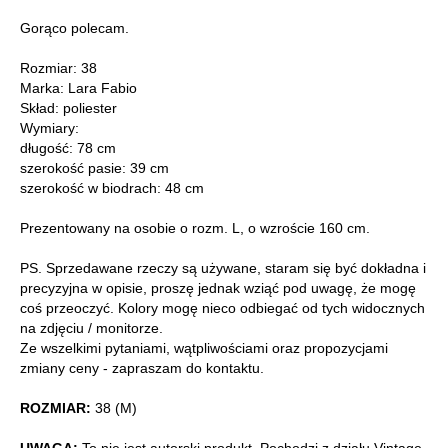
Gorąco polecam.
Rozmiar: 38
Marka: Lara Fabio
Skład: poliester
Wymiary:
długość: 78 cm
szerokość pasie: 39 cm
szerokość w biodrach: 48 cm
Prezentowany na osobie o rozm. L, o wzroście 160 cm.
PS. Sprzedawane rzeczy są używane, staram się być dokładna i
precyzyjna w opisie, proszę jednak wziąć pod uwagę, że mogę
coś przeoczyć. Kolory mogę nieco odbiegać od tych widocznych
na zdjęciu / monitorze.
Ze wszelkimi pytaniami, wątpliwościami oraz propozycjami
zmiany ceny - zapraszam do kontaktu.
ROZMIAR:
38 (M)
UWAGA:
To nie jest autorski produkt. Pochodzi z działu Vintage,