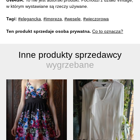
w którym wystawiane są rzeczy używane.
Tagi:
#elegancka
,
#impreza
,
#wesele
,
#wieczorowa
Ten produkt sprzedaje osoba prywatna.
Co to oznacza?
Inne produkty sprzedawcy
wygrzebane