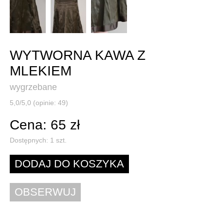
WYTWORNA KAWA Z
MLEKIEM
wygrzebane
5,0/5,0 (opinie: 49)
Cena: 65 zł
Dostępnych:
1
szt.