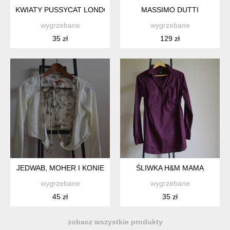
KWIATY PUSSYCAT LONDON
MASSIMO DUTTI
wygrzebane
wygrzebane
35 zł
129 zł
JEDWAB, MOHER I KONIE
ŚLIWKA H&M MAMA
wygrzebane
wygrzebane
45 zł
35 zł
zobacz wszystkie produkty