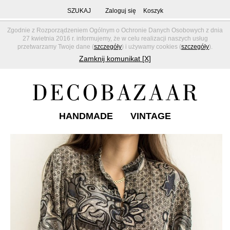
SZUKAJ
Zaloguj się
Koszyk
Zgodnie z Rozporządzeniem Ogólnym o Ochronie Danych Osobowych z dnia
27 kwietnia 2016 r. informujemy, że w celu realizacji naszych usług
przetwarzamy Twoje dane (
szczegóły
) i używamy cookies (
szczegóły
).
Zamknij komunikat [X]
HANDMADE
VINTAGE