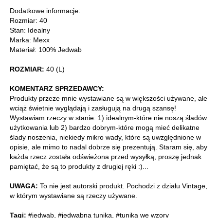
Dodatkowe informacje:
Rozmiar: 40
Stan: Idealny
Marka: Mexx
Materiał: 100% Jedwab
ROZMIAR:
40 (L)
KOMENTARZ SPRZEDAWCY:
Produkty przeze mnie wystawiane są w większości używane, ale
wciąż świetnie wyglądają i zasługują na drugą szansę!
Wystawiam rzeczy w stanie: 1) idealnym-które nie noszą śladów
użytkowania lub 2) bardzo dobrym-które mogą mieć delikatne
ślady noszenia, niekiedy mikro wady, które są uwzględnione w
opisie, ale mimo to nadal dobrze się prezentują. Staram się, aby
każda rzecz została odświeżona przed wysyłką, proszę jednak
pamiętać, że są to produkty z drugiej ręki :)...
UWAGA:
To nie jest autorski produkt. Pochodzi z działu Vintage,
w którym wystawiane są rzeczy używane.
Tagi:
#jedwab
,
#jedwabna tunika
,
#tunika we wzory