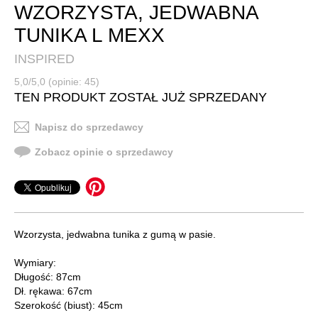
WZORZYSTA, JEDWABNA
TUNIKA L MEXX
INSPIRED
5,0/5,0 (opinie: 45)
TEN PRODUKT ZOSTAŁ JUŻ SPRZEDANY
Napisz do sprzedawcy
Zobacz opinie o sprzedawcy
Wzorzysta, jedwabna tunika z gumą w pasie.
Wymiary:
Długość: 87cm
Dł. rękawa: 67cm
Szerokość (biust): 45cm