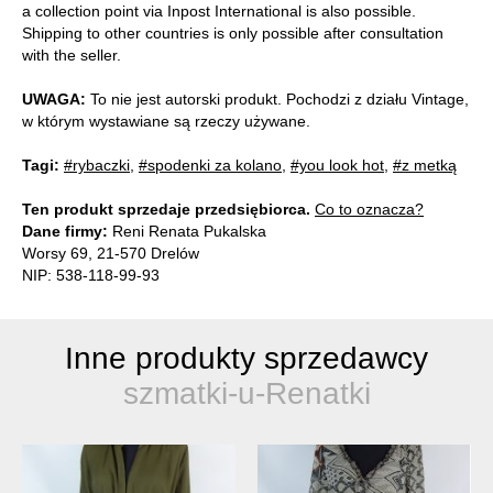
a collection point via Inpost International is also possible.
Shipping to other countries is only possible after consultation
with the seller.
UWAGA:
To nie jest autorski produkt. Pochodzi z działu Vintage,
w którym wystawiane są rzeczy używane.
Tagi:
#rybaczki
,
#spodenki za kolano
,
#you look hot
,
#z metką
Ten produkt sprzedaje przedsiębiorca.
Co to oznacza?
Dane firmy:
Reni Renata Pukalska
Worsy 69, 21-570 Drelów
NIP: 538-118-99-93
Inne produkty sprzedawcy
szmatki-u-Renatki