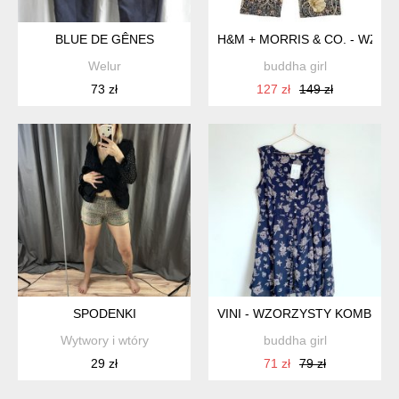
BLUE DE GÊNES
H&M + MORRIS & CO. - WZOR
Welur
buddha girl
73 zł
127 zł
149 zł
SPODENKI
VINI - WZORZYSTY KOMBINEZ
Wytwory i wtóry
buddha girl
29 zł
71 zł
79 zł