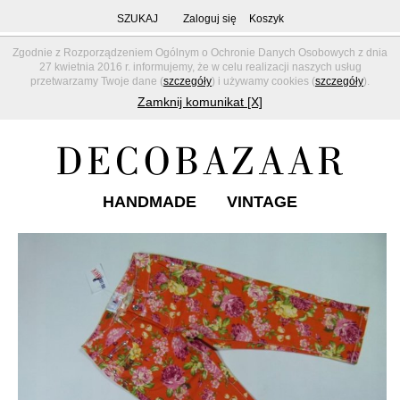
SZUKAJ
Zaloguj się
Koszyk
Zgodnie z Rozporządzeniem Ogólnym o Ochronie Danych Osobowych z dnia
27 kwietnia 2016 r. informujemy, że w celu realizacji naszych usług
przetwarzamy Twoje dane (
szczegóły
) i używamy cookies (
szczegóły
).
Zamknij komunikat [X]
HANDMADE
VINTAGE