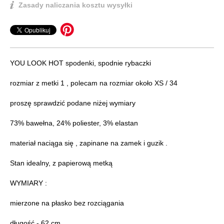
Zasady naliczania kosztu wysyłki
YOU LOOK HOT spodenki, spodnie rybaczki
rozmiar z metki 1 , polecam na rozmiar około XS / 34
proszę sprawdzić podane niżej wymiary
73% bawełna, 24% poliester, 3% elastan
materiał naciąga się , zapinane na zamek i guzik .
Stan idealny, z papierową metką
WYMIARY :
mierzone na płasko bez rozciągania
długość - 62 cm