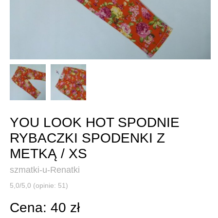
YOU LOOK HOT SPODNIE
RYBACZKI SPODENKI Z
METKĄ / XS
szmatki-u-Renatki
5,0/5,0 (opinie: 51)
Cena: 40 zł