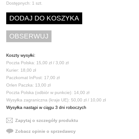
Dostępnych:
1
szt.
Koszty wysyłki:
Poczta Polska: 15,00 zł / 3,00 zł
Kurier: 18,00 zł
Paczkomat InPost: 17,00 zł
Orlen Paczka: 13,00 zł
Poczta Polska (odbiór w punkcie): 14,00 zł
Wysyłka zagraniczna (kraje UE): 50,00 zł / 10,00 zł
Wysyłka nastąpi w ciągu 3 dni roboczych
Zapytaj o szczegóły produktu
Zobacz opinie o sprzedawcy