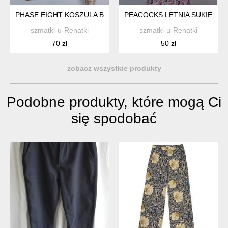
PHASE EIGHT KOSZULA BLUZKA Z SIATECZKI Z APLIKACJAMI 1
PEACOCKS LETNIA SUKIENKA 
szmatki-u-Renatki
szmatki-u-Renatki
70 zł
50 zł
zobacz wszystkie produkty
Podobne produkty, które mogą Ci
się spodobać