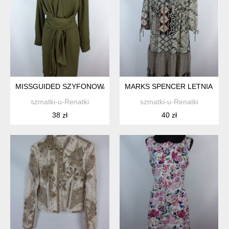
MISSGUIDED SZYFONOWA DŁUŻSZA ASYMETRYCZNA TUNIKA K
MARKS SPENCER LETNIA SZY
szmatki-u-Renatki
szmatki-u-Renatki
38 zł
40 zł