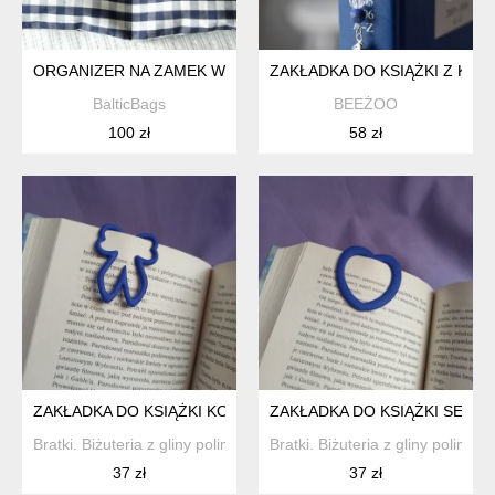
ORGANIZER NA ZAMEK W KRATE, TORBA NA BIELIZNĘ
ZAKŁADKA DO KSIĄŻKI Z KAM
BalticBags
BEEŻOO
100 zł
58 zł
ZAKŁADKA DO KSIĄŻKI KOKARDKA
ZAKŁADKA DO KSIĄŻKI SERCE
Bratki. Biżuteria z gliny polimerowej
Bratki. Biżuteria z gliny polimer
37 zł
37 zł