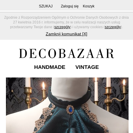
SZUKAJ
Zaloguj się
Koszyk
Zgodnie z Rozporządzeniem Ogólnym o Ochronie Danych Osobowych z dnia
27 kwietnia 2016 r. informujemy, że w celu realizacji naszych usług
przetwarzamy Twoje dane (
szczegóły
) i używamy cookies (
szczegóły
).
Zamknij komunikat [X]
HANDMADE
VINTAGE