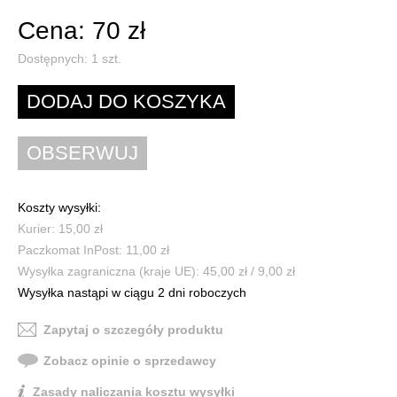
Cena: 70 zł
Dostępnych:
1
szt.
Koszty wysyłki:
Kurier: 15,00 zł
Paczkomat InPost: 11,00 zł
Wysyłka zagraniczna (kraje UE): 45,00 zł / 9,00 zł
Wysyłka nastąpi w ciągu 2 dni roboczych
Zapytaj o szczegóły produktu
Zobacz opinie o sprzedawcy
Zasady naliczania kosztu wysyłki