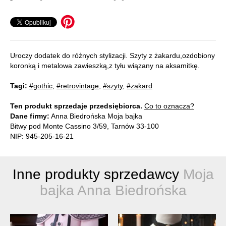
Uroczy dodatek do różnych stylizacji. Szyty z żakardu,ozdobiony
koronką i metalowa zawieszką,z tyłu wiązany na aksamitkę.
Tagi:
#gothic
,
#retrovintage
,
#szyty
,
#zakard
Ten produkt sprzedaje przedsiębiorca.
Co to oznacza?
Dane firmy:
Anna Biedrońska Moja bajka
Bitwy pod Monte Cassino 3/59, Tarnów 33-100
NIP: 945-205-16-21
Inne produkty sprzedawcy
Moja
bajka Anna Biedrońska