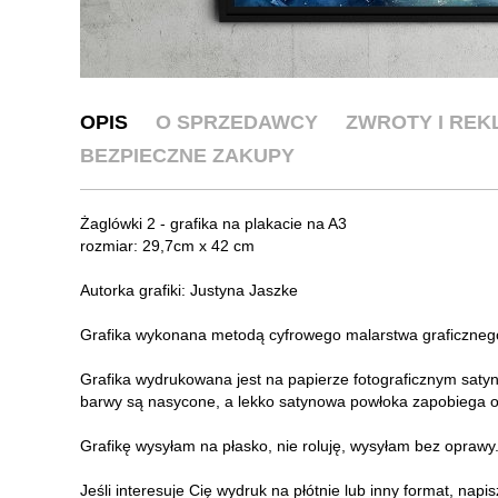
OPIS
O SPRZEDAWCY
ZWROTY I RE
BEZPIECZNE ZAKUPY
Żaglówki 2 - grafika na plakacie na A3
rozmiar: 29,7cm x 42 cm
Autorka grafiki: Justyna Jaszke
Grafika wykonana metodą cyfrowego malarstwa graficzneg
Grafika wydrukowana jest na papierze fotograficznym sat
barwy są nasycone, a lekko satynowa powłoka zapobiega o
Grafikę wysyłam na płasko, nie roluję, wysyłam bez oprawy
Jeśli interesuje Cię wydruk na płótnie lub inny format, napi