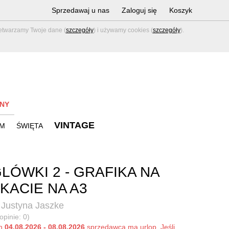
Sprzedawaj u nas
Zaloguj się
Koszyk
zetwarzamy Twoje dane (
szczegóły
) i używamy cookies (
szczegóły
).
NY
VINTAGE
M
ŚWIĘTA
LÓWKI 2 - GRAFIKA NA
KACIE NA A3
 Justyna Jaszke
opinie: 0)
ch
04.08.2026 - 08.08.2026
sprzedawca ma urlop. Jeśli