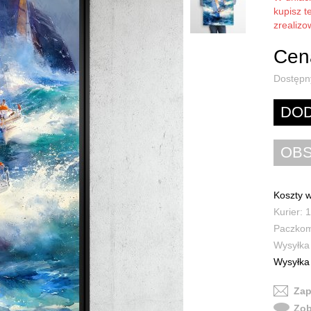
kupisz t
zrealiz
Cena
Dostępn
Koszty w
Kurier: 1
Paczkoma
Wysyłka 
Wysyłka 
Zap
Zob