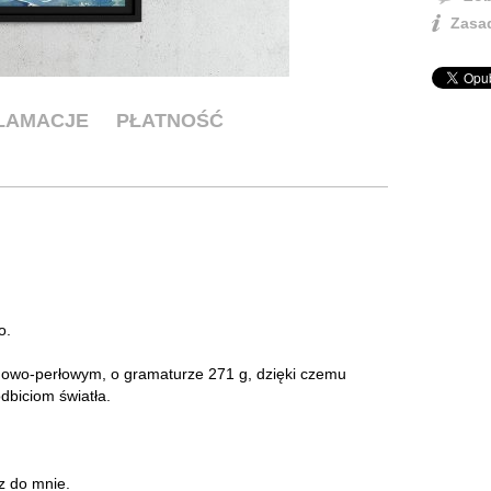
Zasad
KLAMACJE
PŁATNOŚĆ
o.
ynowo-perłowym, o gramaturze 271 g, dzięki czemu
dbiciom światła.
.
sz do mnie.