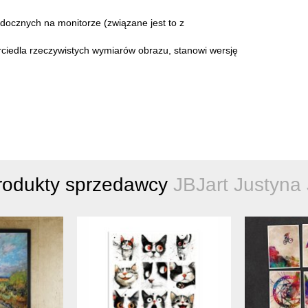
idocznych na monitorze (związane jest to z
rciedla rzeczywistych wymiarów obrazu, stanowi wersję
rodukty sprzedawcy
JBJart Justyna