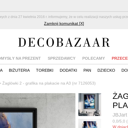
z dnia 27 kwietnia 2016 r. informujemy, że w celu realizacji naszych usług pr
Zamknij komunikat [X]
OMYSŁY NA PREZENT
SPRZEDAWCY
POLECAMY
PRZECE
IA
BIŻUTERIA
TOREBKI
DODATKI
PAN
DZIECKO
DO
>
Żaglówki 2 - grafika na plakacie na A3 (nr 7126053)
ŻAG
PLA
JBJart
0,0/5,0 (
W dnia