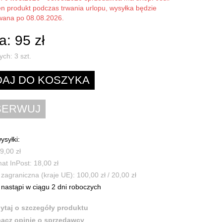
en produkt podczas trwania urlopu, wysyłka będzie
owana po 08.08.2026.
: 95 zł
ych:
3
szt.
ysyłki:
9,00 zł
t InPost: 18,00 zł
zagraniczna (kraje UE): 100,00 zł / 20,00 zł
nastąpi w ciągu 2 dni roboczych
ytaj o szczegóły produktu
acz opinie o sprzedawcy