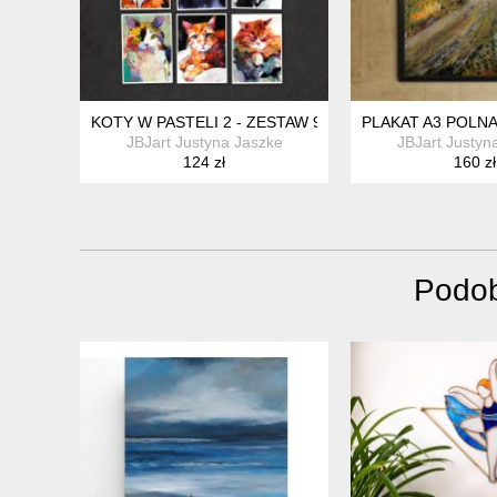
KOTY W PASTELI 2 - ZESTAW 9 GRAFIK 15X21 CM
PLAKAT A3 POLN
JBJart Justyna Jaszke
JBJart Justyn
124 zł
160 zł
Podob