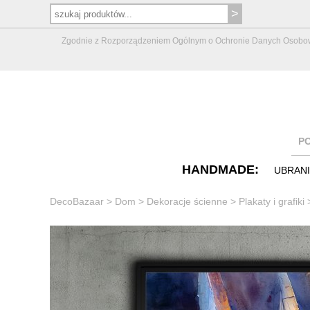
Zgodnie z Rozporządzeniem Ogólnym o Ochronie Danych Osobowych 
P
HANDMADE:
UBRAN
DecoBazaar
>
Dom
>
Dekoracje ścienne
>
Plakaty i grafiki