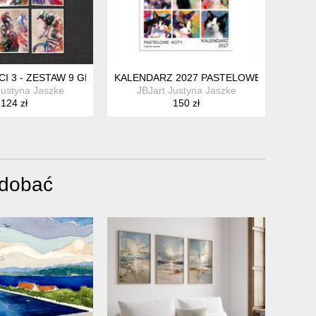
 3 - ZESTAW 9 GRAFIK 15X21 CM
KALENDARZ 2027 PASTELOWE KOTY 15X
Justyna Jaszke
JBJart Justyna Jaszke
124 zł
150 zł
odobać