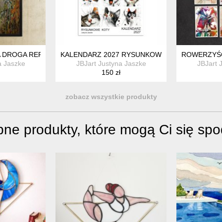
A DROGA REPRODUKCJA PASTELI SUCHYCH
KALENDARZ 2027 RYSUNKOWE KOTY 15X21 CM
ROWERZYŚCI
a Jaszke
JBJart Justyna Jaszke
JBJart 
150 zł
zobacz wszystkie produkty
ne produkty, które mogą Ci się sp