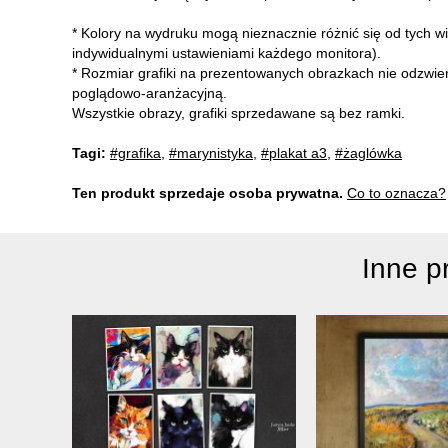
* Kolory na wydruku mogą nieznacznie różnić się od tych w
indywidualnymi ustawieniami każdego monitora).
* Rozmiar grafiki na prezentowanych obrazkach nie odzwie
poglądowo-aranżacyjną.
Wszystkie obrazy, grafiki sprzedawane są bez ramki.
Tagi:
#grafika
,
#marynistyka
,
#plakat a3
,
#żaglówka
Ten produkt sprzedaje osoba prywatna.
Co to oznacza?
Inne p