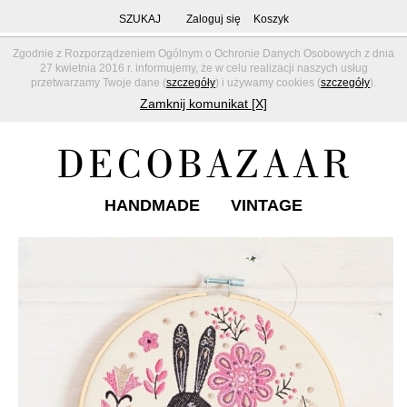
SZUKAJ
Zaloguj się
Koszyk
Zgodnie z Rozporządzeniem Ogólnym o Ochronie Danych Osobowych z dnia
27 kwietnia 2016 r. informujemy, że w celu realizacji naszych usług
przetwarzamy Twoje dane (
szczegóły
) i używamy cookies (
szczegóły
).
Zamknij komunikat [X]
HANDMADE
VINTAGE