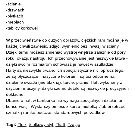
-ścianie
-drzwiach
-płytkach
-meblach
-tablicy korkowej
W przeciwieństwie do dużych obrazów, ciężkich ram można je w
każdej chwili zawiesić, zdjąć, wymienić bez inwazji w ściany.
Dzięki temu możesz zmieniać wystrój wnętrza zależnie od pory
roku, okazji, nastroju. Ich przechowywanie jest niezwykle łatwe -
dzięki swoim rozmiarom schowasz je nawet w szufladzie.
Hafty są niezwykle trwałe. Ich specjalistyczne nici oprócz tego,
że są błyszczące i nasycone kolorami, są też odporne na
działanie światła (nie blakną), tarcie, pranie. Haft wykonany z
użyciem maszyny, dzięki czemu detale są niezwykle precyzyjne i
dokładne.
Dbanie o haft w tamborku nie wymaga specjalnych działań ani
konserwacji. Wystarczy omieść z kurzu miotełką i/lub przetrzeć
szmatką ramkę podczas standardowych porządków.
Tagi:
#folk
,
#folkowy styl
,
#haft
,
#zając