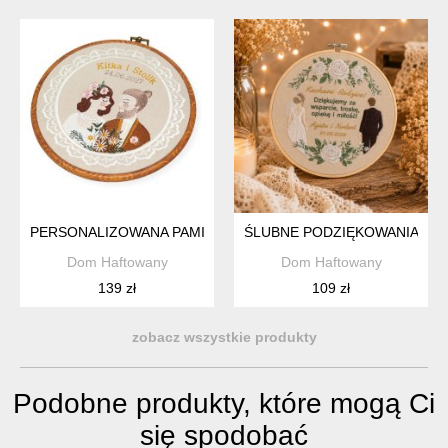
PERSONALIZOWANA PAMIĄTKA ŚLUBNA, HAFT W OPRAWIE V
ŚLUBNE PODZIĘKOWANIA DL
Dom Haftowany
Dom Haftowany
139 zł
109 zł
zobacz wszystkie produkty
Podobne produkty, które mogą Ci
się spodobać