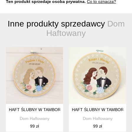
Ten produkt sprzedaje osoba prywatna.
Co to oznacza?
Inne produkty sprzedawcy
Dom
Haftowany
HAFT ŚLUBNY W TAMBORKU 20 CM, INDYWIDUALNA PAMIĄTK
HAFT ŚLUBNY W TAMBORKU 2
Dom Haftowany
Dom Haftowany
99 zł
99 zł