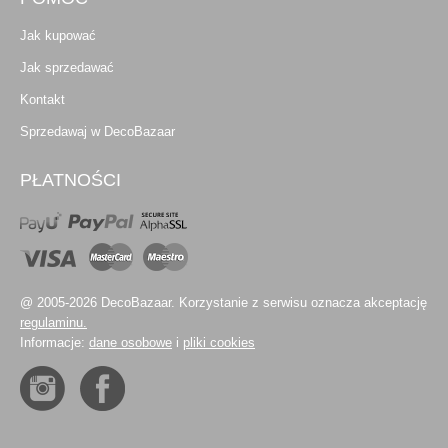
Jak kupować
Jak sprzedawać
Kontakt
Sprzedawaj w DecoBazaar
PŁATNOŚCI
@ 2005-2026 DecoBazaar. Korzystanie z serwisu oznacza akceptację
regulaminu.
Informacje:
dane osobowe
i
pliki cookies