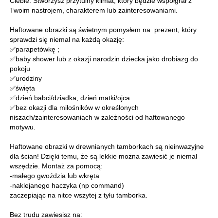
Ciebie. Stworzysz przytulny klimat, który będzie współgrał z
Twoim nastrojem, charakterem lub zainteresowaniami.
Haftowane obrazki są świetnym pomysłem na prezent, który
sprawdzi się niemal na każdą okazję:
✅parapetówkę ;
✅baby shower lub z okazji narodzin dziecka jako drobiazg do
pokoju
✅urodziny
✅święta
✅dzień babci/dziadka, dzień matki/ojca
✅bez okazji dla miłośników w określonych
niszach/zainteresowaniach w zależności od haftowanego
motywu.
Haftowane obrazki w drewnianych tamborkach są nieinwazyjne
dla ścian! Dzięki temu, że są lekkie można zawiesić je niemal
wszędzie. Montaż za pomocą:
-małego gwoździa lub wkręta
-naklejanego haczyka (np command)
zaczepiając na nitce wszytej z tyłu tamborka.
Bez trudu zawiesisz na: