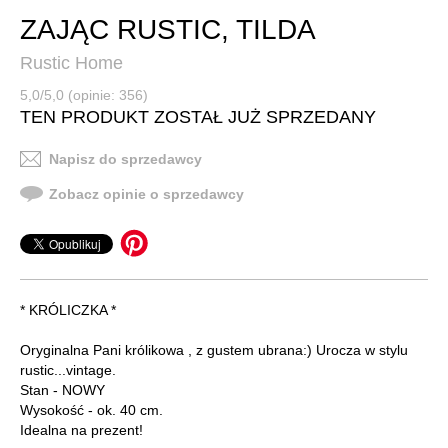
ZAJĄC RUSTIC, TILDA
Rustic Home
5,0/5,0 (opinie: 356)
TEN PRODUKT ZOSTAŁ JUŻ SPRZEDANY
Napisz do sprzedawcy
Zobacz opinie o sprzedawcy
* KRÓLICZKA *
Oryginalna Pani królikowa , z gustem ubrana:) Urocza w stylu
rustic...vintage.
Stan - NOWY
Wysokość - ok. 40 cm.
Idealna na prezent!