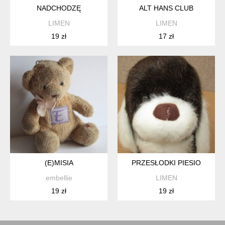
NADCHODZĘ
ALT HANS CLUB
LIMEN
LIMEN
19 zł
17 zł
(E)MISIA
PRZESŁODKI PIESIO
embellie
LIMEN
19 zł
19 zł