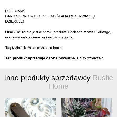
POLECAM:)
BARDZO PROSZĘ O PRZEMYŚLANĄ REZERWACJĘ!
DZIĘKUJĘ!
UWAGA:
To nie jest autorski produkt. Pochodzi z działu Vintage,
w którym wystawiane są rzeczy używane.
Tagi:
#królik
,
#rustic
,
#rustic home
Ten produkt sprzedaje osoba prywatna.
Co to oznacza?
Inne produkty sprzedawcy
Rustic
Home