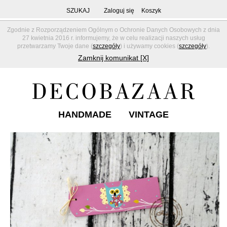
SZUKAJ
Zaloguj się
Koszyk
Zgodnie z Rozporządzeniem Ogólnym o Ochronie Danych Osobowych z dnia
27 kwietnia 2016 r. informujemy, że w celu realizacji naszych usług
przetwarzamy Twoje dane (
szczegóły
) i używamy cookies (
szczegóły
).
Zamknij komunikat [X]
HANDMADE
VINTAGE