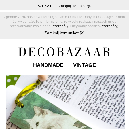
SZUKAJ
Zaloguj się
Koszyk
Zgodnie z Rozporządzeniem Ogólnym o Ochronie Danych Osobowych z dnia
27 kwietnia 2016 r. informujemy, że w celu realizacji naszych usług
przetwarzamy Twoje dane (
szczegóły
) i używamy cookies (
szczegóły
).
Zamknij komunikat [X]
HANDMADE
VINTAGE