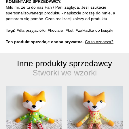
KOMENTARZ SPRZEDAWCY:
Miło mi, że tu do nas Pan / Pani zagląda. Jeśli szukacie
spersonalizowanego produktu - napiszcie proszę do mnie, a
postaram się pomóc. Czas realizacji zależy od produktu.
Tagi:
#dla przyjaciółki
,
#kociara
,
#kot
,
#zakładka do książki
Ten produkt sprzedaje osoba prywatna.
Co to oznacza?
Inne produkty sprzedawcy
Stworki we wzorki