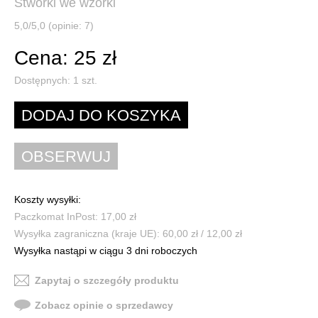
Stworki we wzorki
5,0/5,0 (opinie: 7)
Cena: 25 zł
Dostępnych:
1
szt.
Koszty wysyłki:
Paczkomat InPost: 17,00 zł
Wysyłka zagraniczna (kraje UE): 60,00 zł / 12,00 zł
Wysyłka nastąpi w ciągu 3 dni roboczych
Zapytaj o szczegóły produktu
Zobacz opinie o sprzedawcy