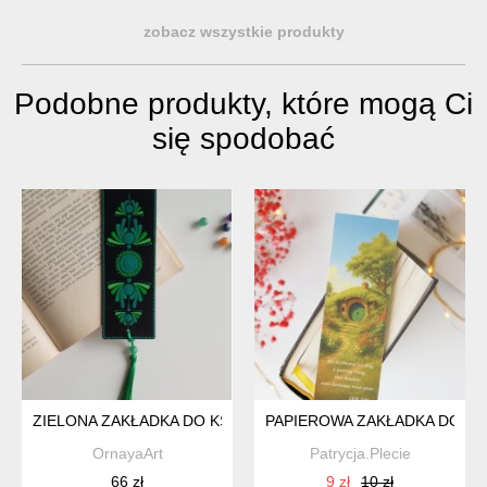
zobacz wszystkie produkty
Podobne produkty, które mogą Ci
się spodobać
ZIELONA ZAKŁADKA DO KSIĄŻKI - CZAKRA SERCA, Z NATUR
PAPIEROWA ZAKŁADKA DO KSI
OrnayaArt
Patrycja.Plecie
66 zł
9 zł
10 zł