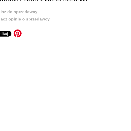
isz do sprzedawcy
acz opinie o sprzedawcy