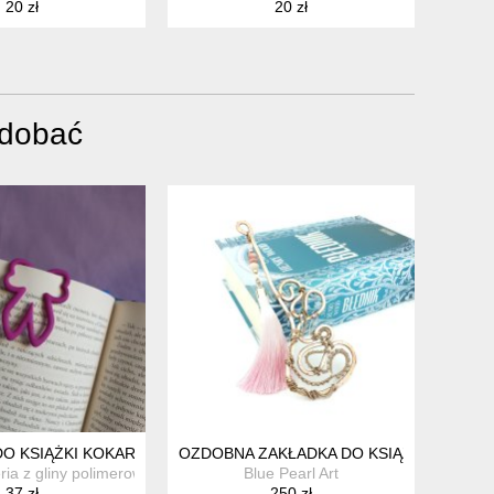
20 zł
20 zł
odobać
 ZAKŁADKA RĘCZNIE BARWIONA
DO KSIĄŻKI KOKARDKA
OZDOBNA ZAKŁADKA DO KSIĄŻKI Z OPAL
eria z gliny polimerowej
Blue Pearl Art
37 zł
250 zł