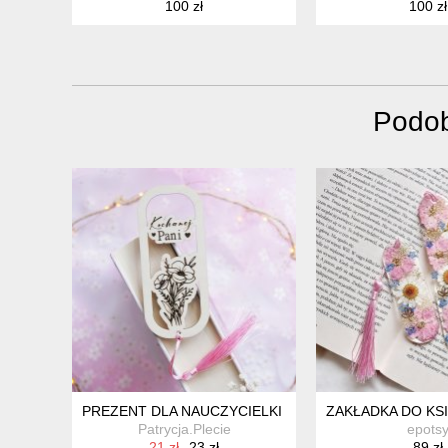
100 zł
100 zł
Podob
PREZENT DLA NAUCZYCIELKI - ZAKŁADKA Z CHWOS
ZAKŁADKA DO KS
Patrycja.Plecie
epots
21 zł
23 zł
89 zł