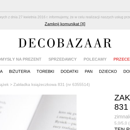
z dnia 27 kwietnia 2016 r. informujemy, że w celu realizacji naszych usług pr
Zamknij komunikat [X]
OMYSŁY NA PREZENT
SPRZEDAWCY
POLECAMY
PRZECE
IA
BIŻUTERIA
TOREBKI
DODATKI
PAN
DZIECKO
DO
iążek
>
Zakładka książeczkowa 831 (nr 6355514)
ZAK
831
zimnal
5,0/5,0 (
TEN 