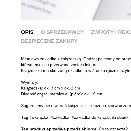
OPIS
O SPRZEDAWCY
ZWROTY I RE
BEZPIECZNE ZAKUPY
Metalowa zakładka z książeczką. Gadżet polecany na prezen
którym miejscu przerwana została lektura.
Książeczka ma skórzaną okładkę, a w środku ręcznie szyte
Wymiary:
Książeczka: ok. 3 cm x ok. 2 cm
Długość części metalowej (pióro): ok. 10 cm
Sugerujemy nie otwierać książeczki – można rozerwać zam
Tagi:
#książka
,
#zakładka
,
#zakładka do książki
,
#zakładki
Ten produkt sprzedaje przedsiębiorca.
Co to oznacza?