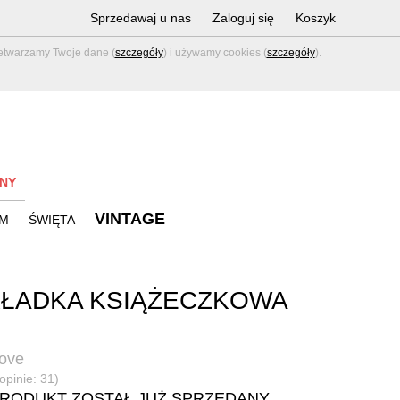
Sprzedawaj u nas
Zaloguj się
Koszyk
zetwarzamy Twoje dane (
szczegóły
) i używamy cookies (
szczegóły
).
NY
VINTAGE
M
ŚWIĘTA
ŁADKA KSIĄŻECZKOWA
ove
opinie: 31)
PRODUKT ZOSTAŁ JUŻ SPRZEDANY