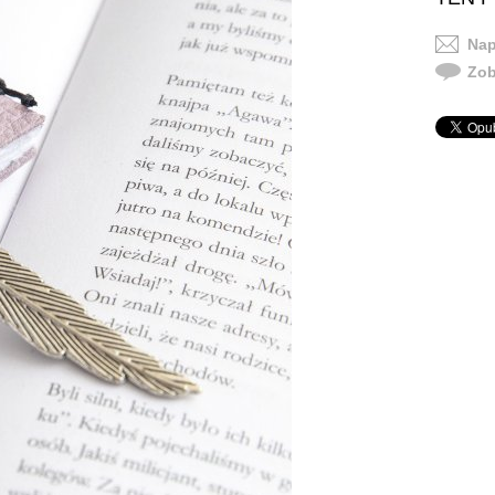
Nap
Zob