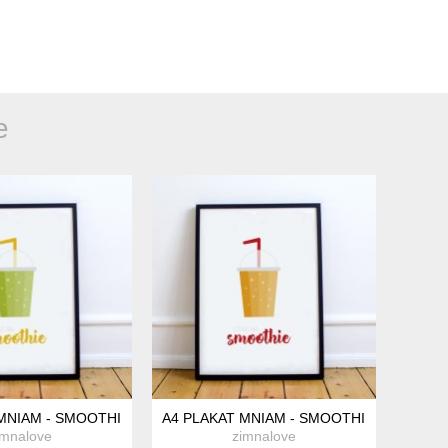
e
MNIAM - SMOOTHIE KIWI
A4 PLAKAT MNIAM - SMOOTHIE POMARA
imnalove
zimnalove