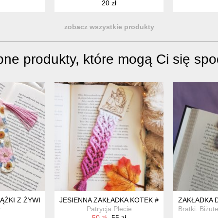
20 zł
zobacz wszystkie produkty
ne produkty, które mogą Ci się sp
TEM | KONIEC ROKU SZKOLNEGO
IĄŻKI Z ŻYWICY SUSZONE KWIATY PINK CLOUD
JESIENNA ZAKŁADKA KOTEK #2 | MAKRAMOWA
ZAKŁADKA 
y
Patrycja.Plecie
Bratki. Biżut
50 zł
55 zł