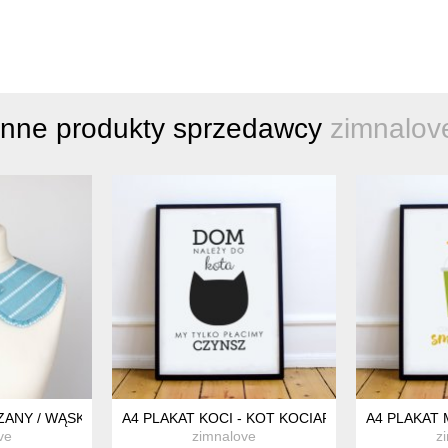
Inne produkty sprzedawcy
zimnalov
ANY / WĄSKI / 047
A4 PLAKAT KOCI - KOT KOCIARA 02 BIAŁY
A4 PLAKAT 
ve
zimnalove
z