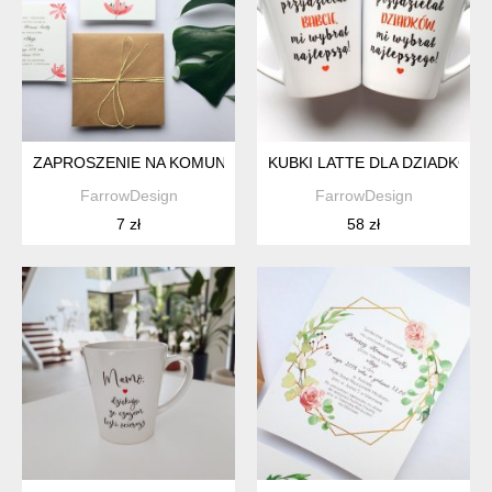
ZAPROSZENIE NA KOMUNIĘ ŚWIĘTĄ FD3
KUBKI LATTE DLA DZIADKÓW
FarrowDesign
FarrowDesign
7 zł
58 zł