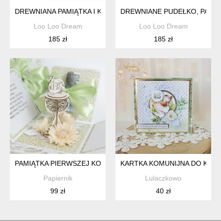
DREWNIANA PAMIĄTKA I KOMUNII ŚWIĘTEJ DREWNIANE BIA
DREWNIANE PUDEŁKO, PAMIĄT
Loo Loo Dream
Loo Loo Dream
185 zł
185 zł
PAMIĄTKA PIERWSZEJ KOMUNII ŚWIĘTEJ EXPLODING BOX K
KARTKA KOMUNIJNA DO KOPE
Papiernik
Lulaczkowo
99 zł
40 zł