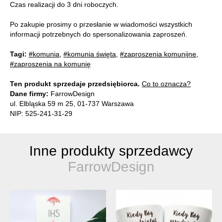
Czas realizacji do 3 dni roboczych.
Po zakupie prosimy o przesłanie w wiadomości wszystkich
informacji potrzebnych do spersonalizowania zaproszeń.
Tagi:
#komunia
,
#komunia święta
,
#zaproszenia komunijne
,
#zaproszenia na komunię
Ten produkt sprzedaje przedsiębiorca.
Co to oznacza?
Dane firmy:
FarrowDesign
ul. Elbląska 59 m 25, 01-737 Warszawa
NIP: 525-241-31-29
Inne produkty sprzedawcy
FarrowDesign