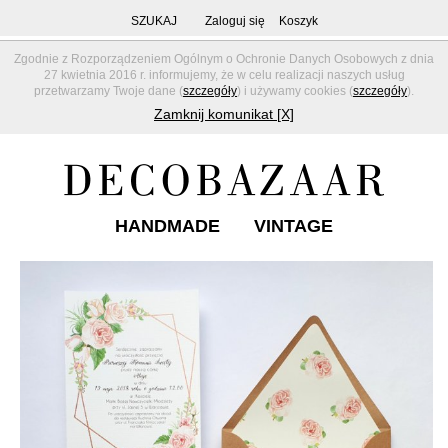
SZUKAJ
Zaloguj się
Koszyk
Zgodnie z Rozporządzeniem Ogólnym o Ochronie Danych Osobowych z dnia
27 kwietnia 2016 r. informujemy, że w celu realizacji naszych usług
przetwarzamy Twoje dane (
szczegóły
) i używamy cookies (
szczegóły
).
Zamknij komunikat [X]
HANDMADE
VINTAGE