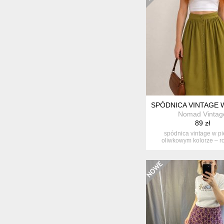
SPÓDNICA VINTAGE 
Nomad Vintag
89 zł
spódnica vintage w p
oliwkowym kolorze – r
elegancka s...