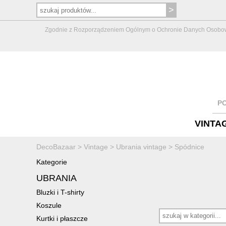
Zgodnie z Rozporządzeniem Ogólnym o Ochronie Danych Osobowych 
P
VINTA
DecoBazaar
>
Vintage
>
Ubrania vintage
>
Spódnice
Kategorie
UBRANIA
Bluzki i T-shirty
Koszule
Kurtki i płaszcze