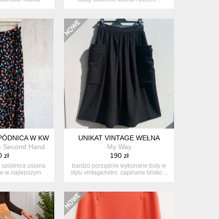
 jasn...
ÓDNICA W KWIATY VINTAGE MIDI 100% WISKOZA 40
UNIKAT VINTAGE WEŁNA
& Second Hand
My Way
 zł
190 zł
 spódnica usiana
bardzo porządnie wykonane buty w
ge w najlepszym
stylu vintage/retro. zapinane blisko ...
a...