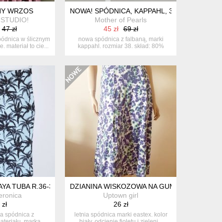
O XS S
NY WRZOS
NOWA! SPÓDNICA, KAPPAHL, 38
STUDIO!
Mother of Pearls
47 zł
45 zł
69 zł
pódnica w ślicznym
nowa spódnica z falbaną, marki
 materiał to cie...
kappahl. rozmiar 38. skład: 80%
polie...
YA TUBA R.36-38
DZIANINA WISKOZOWA NA GUMIE
eronica
Uptown girl
 zł
26 zł
ia spódnica z
letnia spódnica marki eastex. kolor
ateriału. marka
biały, odcienie fioletu i zieleni...