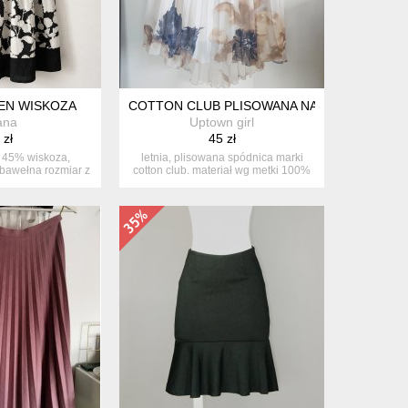
EN WISKOZA
COTTON CLUB PLISOWANA NA GUMIE
ana
Uptown girl
 zł
45 zł
, 45% wiskoza,
letnia, plisowana spódnica marki
awełna rozmiar z
cotton club. materiał wg metki 100%
i...
s...