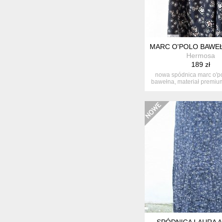
MARC O'POLO BAWEŁ
Hermosa
189 zł
nowa spódnica marc o'p
bawełna, materiał premium
j...
SPÓDNICA LAURA 