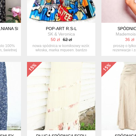
NIANA SPÓDNICA
POP-ART R.S-L
SPÓDNIC
SK & Veronica
Mademoisel
50 zł
62 zł
36 zł
olo 100%
nowa spódnica w komiksowy wzór.
proszę o tylk
, świetnej
włoska, marka mqueen. bardzo
rezerwacje i 
koloro...
niebie
ASHLEY
DŁUGA SPÓDNICA ECRU
SPÓDNICA