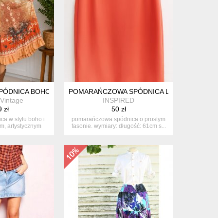
CA MAXI
SPÓDNICA BOHO OMBRE WZORY FAIRY COTTAGECORE WIĄZANA
POMARAŃCZOWA SPÓDNICA L GERRY WEBE
Vintage
INSPIRED
 zł
50 zł
ca w stylu boho i
pomarańczowa spódnica o prostym
ym, artystycznym
fasonie. wymiary: długość: 61cm s...
r...