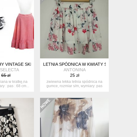
HY VINTAGE SKIRT
LETNIA SPÓDNICA W KWIATY S/M
 SELECTA
ANTONINA
65 zł
25 zł
iana w kratkę,na
zwiewna lekka letnia spódnica na
y : pas : 68 cm...
gumce, rozmiar s/m, wymiary: pas
64...