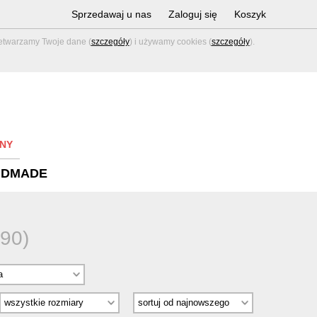
Sprzedawaj u nas
Zaloguj się
Koszyk
zetwarzamy Twoje dane (
szczegóły
) i używamy cookies (
szczegóły
).
NY
NDMADE
90)