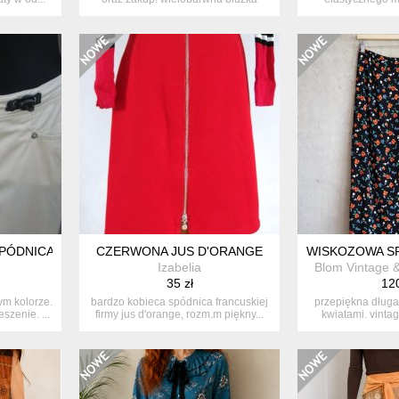
,tun...
papaya.
ÓDNICA - 40
CZERWONA JUS D'ORANGE
WISKOZOWA SP
Izabelia
Blom Vintage 
35 zł
120
m kolorze.
bardzo kobieca spódnica francuskiej
przepiękna długa
szenie. ...
firmy jus d'orange, rozm.m piękny...
kwiatami. vinta
wyd