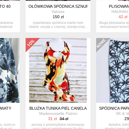
TO 40
OŁÓWKOWA SPÓDNICA SZNUROWANIA HAFTY CUD
PLISOWA
Valoisa
HAUHAU 
150 zł
42 zł
lobarwna
zjawiskowa spódnica marki river
długa plisowana s
materiał
island. uszyta z czarnej, elastycznej...
wrzosowym kolorze.
WIATY
BLUZKA TUNIKA PIEL CANELA
SPÓDNICA PAPA
Mademoiselle Patrini
SK & V
31 zł
34 zł
29
tu, rozm.m
proszę o przemyślane rezerwacje
świetna, letn
ty w od...
oraz zakup! wielobarwna bluzka
elastycznego m