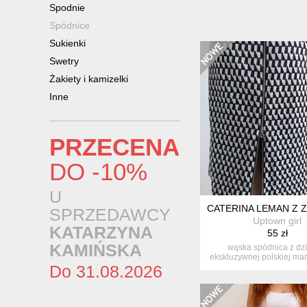
Spodnie
Spódnice
Sukienki
Swetry
Żakiety i kamizelki
Inne
PRZECENA
DO -10%
U
CATERINA LEMAN Z 
SPRZEDAWCY
Uptown girl
KATARZYNA
55 zł
KAMIŃSKA
wąska spódnica z dz
ekskluzywnej polskiej mar
Do 31.08.2026
leman. ...