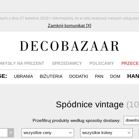
z dnia 27 kwietnia 2016 r. informujemy, że w celu realizacji naszych usług pr
Zamknij komunikat [X]
OMYSŁY NA PREZENT
SPRZEDAWCY
POLECAMY
PRZECE
GE:
HA
UBRANIA
BIŻUTERIA
DODATKI
PAN
DOM
Spódnice vintage
(10
Przefiltruj produkty według sposoby dostawy: