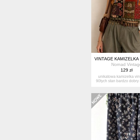
VINTAGE KAMIZELKA 
Nomad Vintag
129 zł
unikatowa kamizelka vint
90tych stan bardzo dobry 