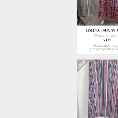
LOLLYS LAUNDY 
Wytwory i wtór
59 zł
boska spódnica 
surowym/postrzępi
wykończeniem. marka loll