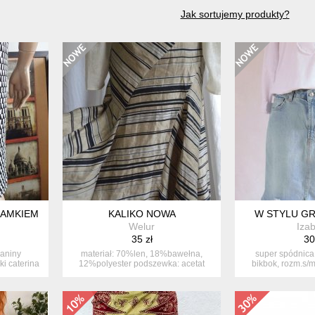
Jak sortujemy produkty?
ZAMKIEM Z TYŁU
KALIKO NOWA
W STYLU G
Welur
Izab
35 zł
30
ianiny
materiał: 70%len, 18%bawełna,
super spódnica
ki caterina
12%polyester podszewka: acetat
bikbok, rozm.s/m
rozmiar...
styl