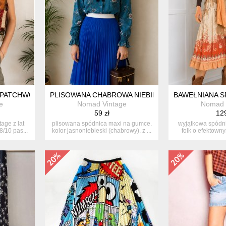
PATCHWORK KORALIKI 90S APLIKACJE UNIKAT
PLISOWANA CHABROWA NIEBIESKA DŁUGA SPÓDNI
BAWEŁNIANA 
e
Nomad Vintage
Nomad 
59 zł
129
age z lat
plisowana spódnica maxi na gumce.
wyjątkowa spódni
8/10 pas...
kolor jasnoniebieski (chabrowy). z ...
folk o efektown
wzo