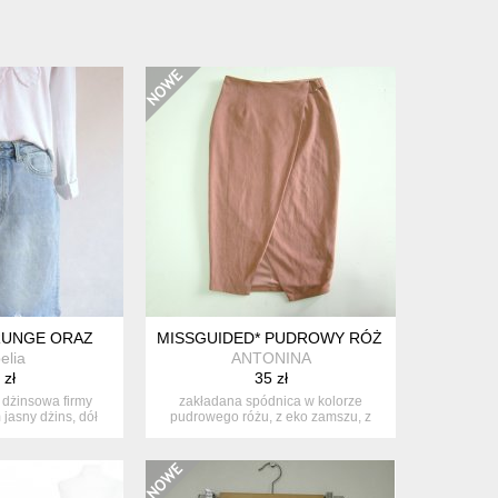
RUNGE ORAZ
MISSGUIDED* PUDROWY RÓŻ XS/S
elia
ANTONINA
 zł
35 zł
 dżinsowa firmy
zakładana spódnica w kolorze
 jasny dżins, dół
pudrowego różu, z eko zamszu, z
o...
dodatkiem...