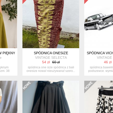
W PIĘKNYM OLIWKOWYM KOLORZE – ROZM. 38 KIESZENIE GUZIKI
SPÓDNICA ONESIZE
SPÓDNICA VIC
e
VINTAGE SELECTA
VINTAGE
54 zł
60 zł
46 zł
ięknym
spódnica one size spódnica z bali
spódnica bawełn
ozm. 38
onesize nowa! nieużywana! szero...
podszewce. wymiar