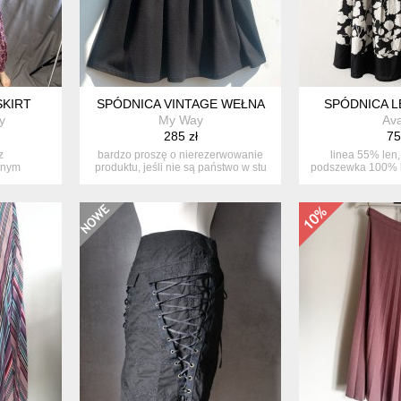
SKIRT
SPÓDNICA VINTAGE WEŁNA
SPÓDNICA L
y
My Way
Av
285 zł
75
z
bardzo proszę o nierezerwowanie
linea 55% len
onym
produktu, jeśli nie są państwo w stu
podszewka 100% b
ys laun...
p...
metk