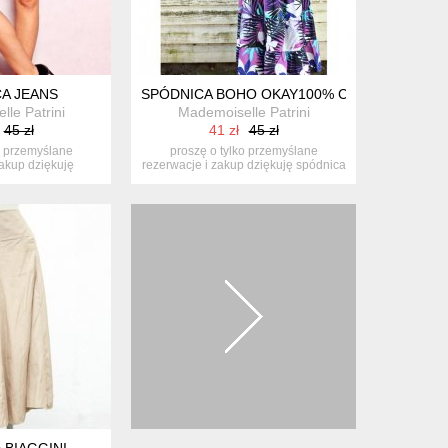
A JEANS
SPÓDNICA BOHO OKAY100% COTTON
le Patrini
Mademoiselle Patrini
45 zł
41 zł
45 zł
o przemyślane
proszę o tylko przemyślane
zakup dziękuję
rezerwacje i zakup dziękuję spódnica
ska,...
mi...
 BIAGGINI