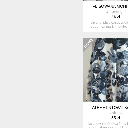
PLISOWANA MOHI
Uptown girl
45 zł
śliczna, plisowana, wie
spódnica marki mohito. 
(brak...
ATRAMENTOWE K
Izabelia
35 zł
kwiatowa spódnica firmy 
kolor - złamana biel i kwia