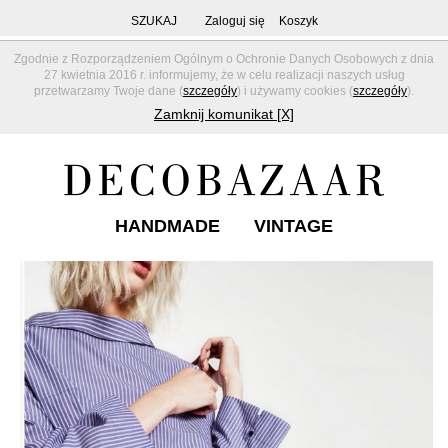
SZUKAJ
Zaloguj się
Koszyk
Zgodnie z Rozporządzeniem Ogólnym o Ochronie Danych Osobowych z dnia
27 kwietnia 2016 r. informujemy, że w celu realizacji naszych usług
przetwarzamy Twoje dane (
szczegóły
) i używamy cookies (
szczegóły
).
Zamknij komunikat [X]
HANDMADE
VINTAGE