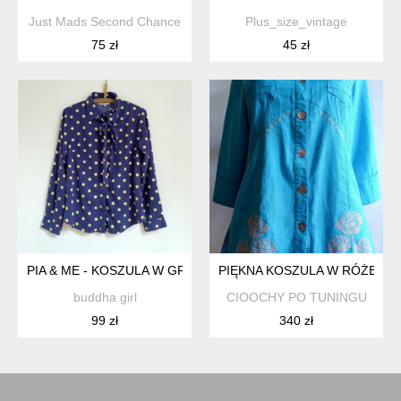
Just Mads Second Chance
Plus_size_vintage
75 zł
45 zł
PIA & ME - KOSZULA W GROSZKI - M
PIĘKNA KOSZULA W RÓŻE
buddha girl
CIOOCHY PO TUNINGU
99 zł
340 zł