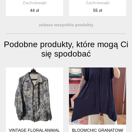
Zachciewajki
Zachciewajki
44 zł
55 zł
zobacz wszystkie produkty
Podobne produkty, które mogą Ci
się spodobać
VINTAGE FLORAL ANIMAL PRINT SHIRT BLUE OVERSIZED RE
BLOOMCHIC GRANATOWA TUNIK