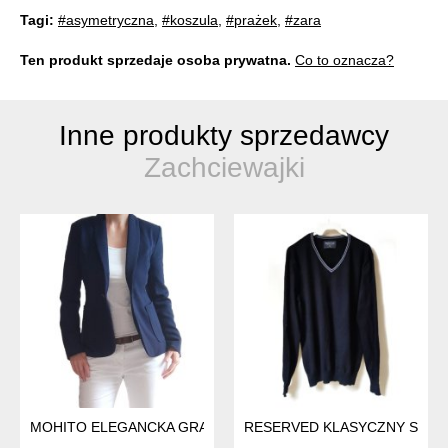
Tagi:
#asymetryczna
,
#koszula
,
#prażek
,
#zara
Ten produkt sprzedaje osoba prywatna.
Co to oznacza?
Inne produkty sprzedawcy
Zachciewajki
MOHITO ELEGANCKA GRANATOWA MARYNARKA ŻAKIET 34 3
RESERVED KLASYCZNY SWETE