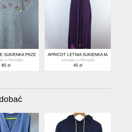
E SUKIENKA PRZED KOLANO HAFT 12 / 38 Z METKĄ
APRICOT LETNIA SUKIENKA MAXI NA BIUST
ki-u-Renatki
szmatki-u-Renatki
80 zł
40 zł
odobać