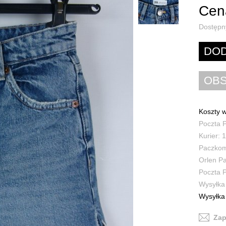
Cena
Dostępn
Koszty w
Poczta P
Kurier: 1
Paczkoma
Orlen Pa
Poczta P
Wysyłka 
Wysyłka 
Zap