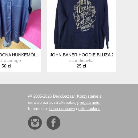
L
OCNA HUNKEMÖLLER
JOHN BANER HOODIE BLUZA Z KAPTUREM 
straconego
scandinavka
50 zł
25 zł
@ 2005-2026 DecoBazaar. Korzystanie z
serwisu oznacza akceptację
regulaminu.
Informacje:
dane osobowe
i
pliki cookies