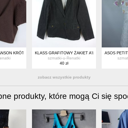
S
NSON KRÓTKI SWETEREK Z ANGORĄ KASZMIREM 16 / 42
KLASS GRAFITOWY ŻAKIET A'LA JEANS 18 / 44
ASOS PETIT
enatki
szmatki-u-Renatki
szmat
40 zł
zobacz wszystkie produkty
ne produkty, które mogą Ci się sp