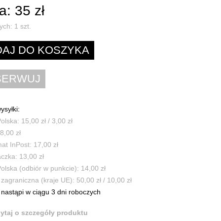
: 35 zł
ych:
1
szt.
ysyłki:
olska: 15,00 zł / 3,00 zł
8,00 zł
t InPost: 17,00 zł
czka: 13,00 zł
olska (odbiór w punkcie): 14,00 zł
zagraniczna (kraje UE): 50,00 zł / 10,00 zł
nastąpi w ciągu 3 dni roboczych
ytaj o szczegóły produktu