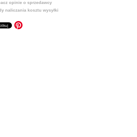
acz opinie o sprzedawcy
y naliczania kosztu wysyłki