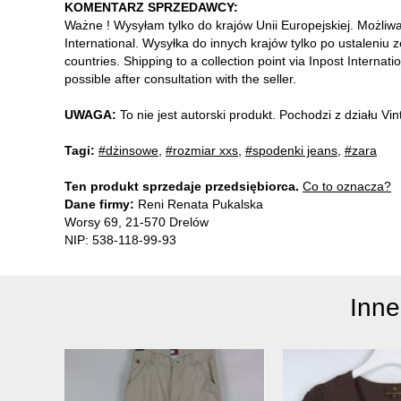
KOMENTARZ SPRZEDAWCY:
Ważne ! Wysyłam tylko do krajów Unii Europejskiej. Możliw
International. Wysyłka do innych krajów tylko po ustaleniu 
countries. Shipping to a collection point via Inpost Internati
possible after consultation with the seller.
UWAGA:
To nie jest autorski produkt. Pochodzi z działu V
Tagi:
#dżinsowe
,
#rozmiar xxs
,
#spodenki jeans
,
#zara
Ten produkt sprzedaje przedsiębiorca.
Co to oznacza?
Dane firmy:
Reni Renata Pukalska
Worsy 69, 21-570 Drelów
NIP: 538-118-99-93
Inne