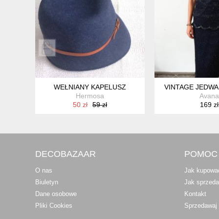
WEŁNIANY KAPELUSZ
VINTAGE JEDWAB
Hermosa
Avana
50 zł
59 zł
169 zł
DECOBAZAAR
POMOC
O nas
Jak kupowa
Biuletyn
Jak sprzed
Dane osobowe
Kontakt
Pliki Cookies
Sprzedawaj