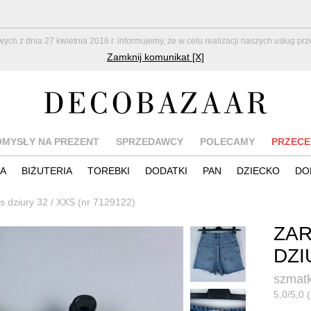
z dnia 27 kwietnia 2016 r. informujemy, że w celu realizacji naszych usług pr
Zamknij komunikat [X]
OMYSŁY NA PREZENT
SPRZEDAWCY
POLECAMY
PRZECE
IA
BIŻUTERIA
TOREBKI
DODATKI
PAN
DZIECKO
DO
s dziury 32 / XXS (nr 7129122)
ZAR
DZI
szmatk
5,0/5,0 (