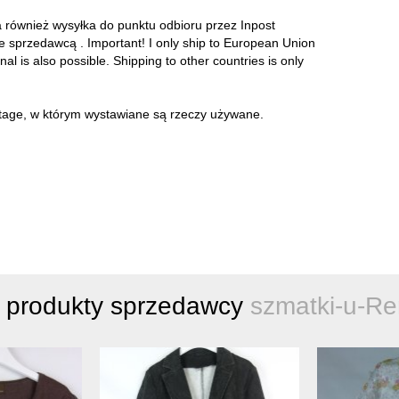
a również wysyłka do punktu odbioru przez Inpost
ze sprzedawcą . Important! I only ship to European Union
onal is also possible. Shipping to other countries is only
intage, w którym wystawiane są rzeczy używane.
 produkty sprzedawcy
szmatki-u-Re