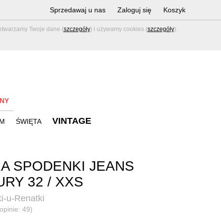
Sprzedawaj u nas
Zaloguj się
Koszyk
zetwarzamy Twoje dane (
szczegóły
) i używamy cookies (
szczegóły
).
NY
VINTAGE
M
ŚWIĘTA
A SPODENKI JEANS
URY 32 / XXS
i-u-Renatki
opinie: 49)