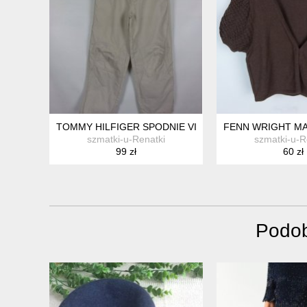
TOMMY HILFIGER SPODNIE VINTAGE BAWEŁNA / 18 - 
FENN WRIGHT MA
szmatki-u-Renatki
szmatki-u-R
99 zł
60 zł
Podob