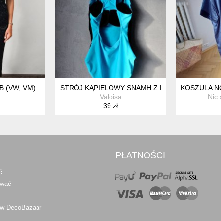
 (VW, VM)
STRÓJ KĄPIELOWY SNAMH Z MISECZKAMI S M 
KOSZULA N
Valoisa
Nic 
39 zł
PŁATNOŚCI
ć
awać
 w DecoBazaar