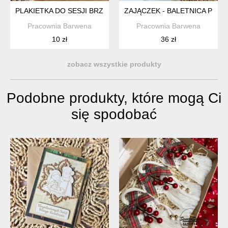
PLAKIETKA DO SESJI BRZUSZKOWEJ - CZEKAMY NA CIEBIE
ZAJĄCZEK - BALETNICA PES
Pracownia Barwena
Pracownia Barwena
10 zł
36 zł
zobacz wszystkie produkty
Podobne produkty, które mogą Ci
się spodobać