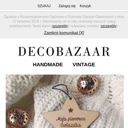
SZUKAJ
Zaloguj się
Koszyk
Zgodnie z Rozporządzeniem Ogólnym o Ochronie Danych Osobowych z dnia
27 kwietnia 2016 r. informujemy, że w celu realizacji naszych usług
przetwarzamy Twoje dane (
szczegóły
) i używamy cookies (
szczegóły
).
Zamknij komunikat [X]
HANDMADE
VINTAGE