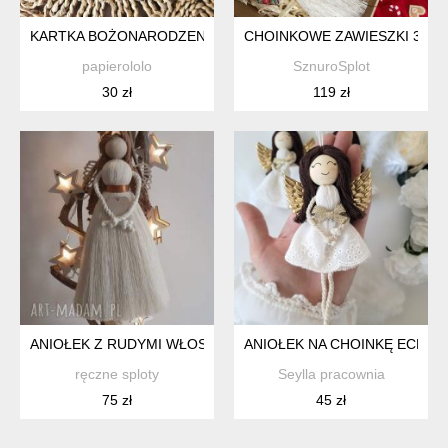
KARTKA BOŻONARODZENIOWA ZE ŚWIĘTĄ RODZINĄ A6
CHOINKOWE ZAWIESZKI 3SZT
papierololo
SznuroSplot
30 zł
119 zł
ANIOŁEK Z RUDYMI WŁOSAMI
ANIOŁEK NA CHOINKĘ ECRU
ręczne sploty
Seylla pracownia
75 zł
45 zł