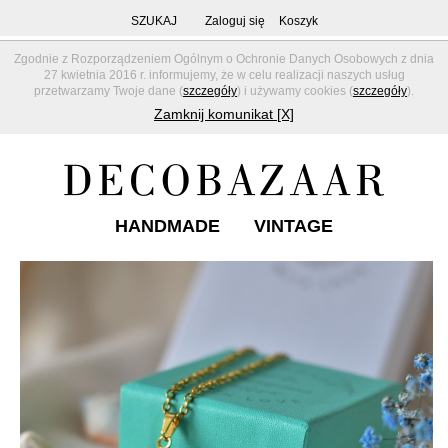
SZUKAJ
Zaloguj się
Koszyk
Zgodnie z Rozporządzeniem Ogólnym o Ochronie Danych Osobowych z dnia
27 kwietnia 2016 r. informujemy, że w celu realizacji naszych usług
przetwarzamy Twoje dane (
szczegóły
) i używamy cookies (
szczegóły
).
Zamknij komunikat [X]
HANDMADE
VINTAGE