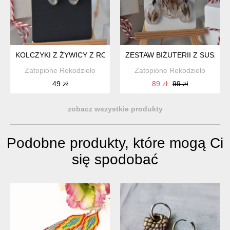
KOLCZYKI Z ŻYWICY Z ROŚLINAMI SZTYFTY Z CYRKONIĄ Z K
ZESTAW BIŻUTERII Z SUSZ
Zatopione Rekodzielo
Zatopione Rekodzielo
49 zł
89 zł
99 zł
zobacz wszystkie produkty
Podobne produkty, które mogą Ci
się spodobać