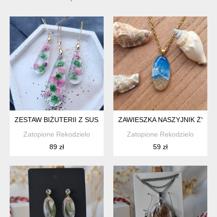
ZESTAW BIŻUTERII Z SUSZONYMI KWIATAMI PREZENT RĘK
ZAWIESZKA NASZYJNIK ŻYWI
Zatopione Rekodzielo
Zatopione Rekodzielo
89 zł
59 zł