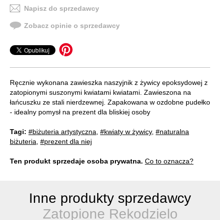
Napisz do sprzedawcy
Zobacz opinie o sprzedawcy
Ręcznie wykonana zawieszka naszyjnik z żywicy epoksydowej z
zatopionymi suszonymi kwiatami kwiatami. Zawieszona na
łańcuszku ze stali nierdzewnej. Zapakowana w ozdobne pudełko
- idealny pomysł na prezent dla bliskiej osoby
Tagi:
#biżuteria artystyczna
,
#kwiaty w żywicy
,
#naturalna
biżuteria
,
#prezent dla niej
Ten produkt sprzedaje osoba prywatna.
Co to oznacza?
Inne produkty sprzedawcy
Zatopione Rekodzielo