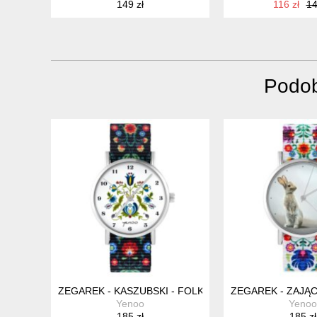
149 zł
116 zł
14
Podob
ZEGAREK - KASZUBSKI - FOLK CZARNY, NYLONOWY
ZEGAREK - ZAJĄC
Yenoo
Yenoo
185 zł
185 zł