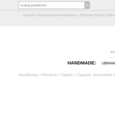
Zgodnie z Rozporządzeniem Ogólnym o Ochronie Danych Osobowych 
P
HANDMADE:
UBRAN
DecoBazaar
>
Biżuteria
>
Zegarki
>
Zegarek- bransoletka 