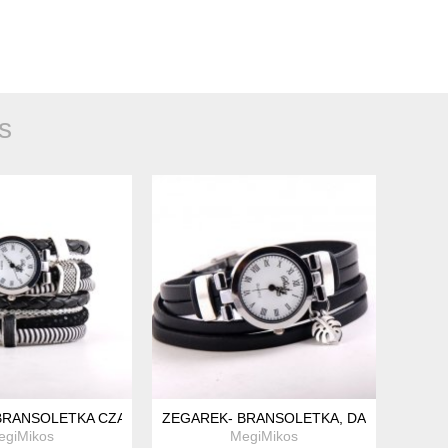
s
WIE
BRANSOLETKA CZARNO- BIAŁY
ZEGAREK- BRANSOLETKA, DAMSKI, CZARN
egiMikos
MegiMikos