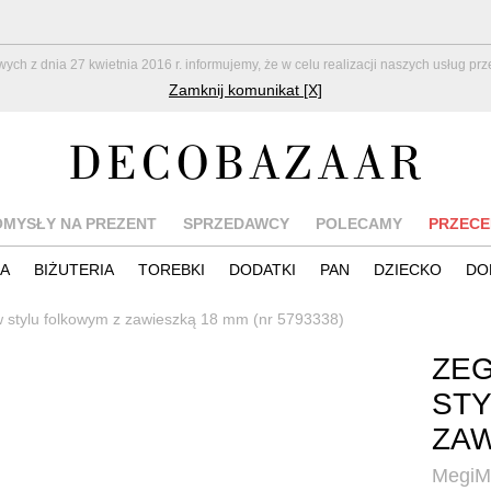
z dnia 27 kwietnia 2016 r. informujemy, że w celu realizacji naszych usług pr
Zamknij komunikat [X]
OMYSŁY NA PREZENT
SPRZEDAWCY
POLECAMY
PRZECE
IA
BIŻUTERIA
TOREBKI
DODATKI
PAN
DZIECKO
DO
w stylu folkowym z zawieszką 18 mm (nr 5793338)
ZEG
STY
ZAW
MegiM