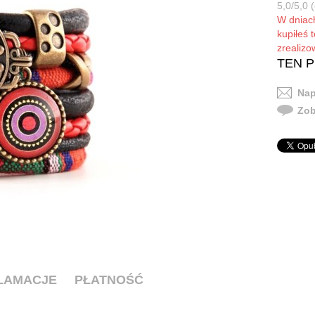
5,0/5,0 
W dnia
kupiłeś 
zrealiz
TEN 
Nap
Zob
KLAMACJE
PŁATNOŚĆ