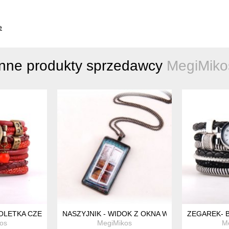
e
Inne produkty sprzedawcy
MegiMiko
H FUKSJA I CZARNY Z ZAWIESZKĄ
OLETKA CZERWONO-WIŚNIOWY
NASZYJNIK - WIDOK Z OKNA W CZARNEJ OPRA
ZEGAREK- 
os
MegiMikos
M