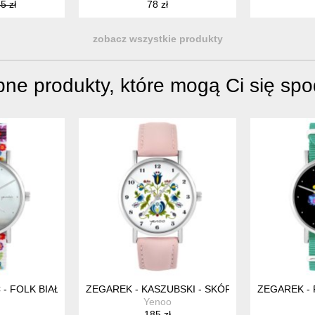
5 zł
78 zł
zobacz wszystkie produkty
ne produkty, które mogą Ci się sp
 - FOLK BIAŁY, NYLONOWY
ZEGAREK - KASZUBSKI - SKÓRZANY, PUDROWY
ZEGAREK -
Yenoo
185 zł