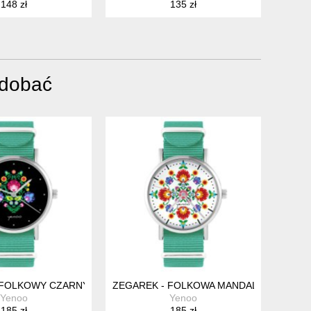
148 zł
135 zł
odobać
 RÓŻ
 FOLKOWY CZARNY - TURKUSOWY, NYLONOWY
ZEGAREK - FOLKOWA MANDALA - TURKU
Yenoo
Yenoo
185 zł
185 zł