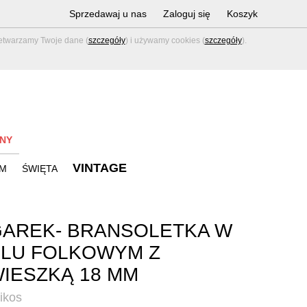
Sprzedawaj u nas
Zaloguj się
Koszyk
zetwarzamy Twoje dane (
szczegóły
) i używamy cookies (
szczegóły
).
NY
VINTAGE
M
ŚWIĘTA
AREK- BRANSOLETKA W
LU FOLKOWYM Z
IESZKĄ 18 MM
ikos