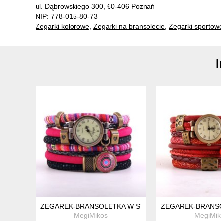
ul. Dąbrowskiego 300, 60-406 Poznań
NIP: 778-015-80-73
Zegarki kolorowe
,
Zegarki na bransolecie
,
Zegarki sportow
ZEGAREK-BRANSOLETKA W STYLU BOHO, W KOLORAC
ZEGAREK-BRANS
MegiMikos
MegiMik