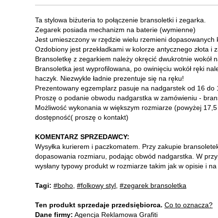
Ta stylowa biżuteria to połączenie bransoletki i zegarka.
Zegarek posiada mechanizm na baterie (wymienne)
Jest umieszczony w rzędzie wielu rzemieni dopasowanych k
Ozdobiony jest przekładkami w kolorze antycznego złota i z
Bransoletkę z zegarkiem należy okręcić dwukrotnie wokół 
Bransoletka jest wyprofilowana, po owinięciu wokół ręki n
haczyk. Niezwykle ładnie prezentuje się na ręku!
Prezentowany egzemplarz pasuje na nadgarstek od 16 do 
Proszę o podanie obwodu nadgarstka w zamówieniu - bran
Możliwość wykonania w większym rozmiarze (powyżej 17,5
dostępność( proszę o kontakt)
KOMENTARZ SPRZEDAWCY:
Wysyłka kurierem i paczkomatem. Przy zakupie bransoletek
dopasowania rozmiaru, podając obwód nadgarstka. W przyp
wysłany typowy produkt w rozmiarze takim jak w opisie i na
Tagi:
#boho
,
#folkowy styl
,
#zegarek bransoletka
Ten produkt sprzedaje przedsiębiorca.
Co to oznacza?
Dane firmy:
Agencja Reklamowa Grafiti