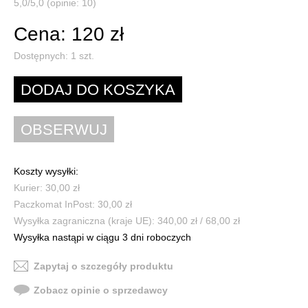
5,0/5,0 (opinie: 10)
Cena: 120 zł
Dostępnych:
1
szt.
Koszty wysyłki:
Kurier: 30,00 zł
Paczkomat InPost: 30,00 zł
Wysyłka zagraniczna (kraje UE): 340,00 zł / 68,00 zł
Wysyłka nastąpi w ciągu 3 dni roboczych
Zapytaj o szczegóły produktu
Zobacz opinie o sprzedawcy