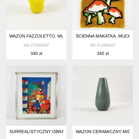
WAZON FAZZOLETTO, MURANO GLASS, WŁOCHY LATA 70.
ŚCIENNA MAKATKA, MUCHOMOR
RE-FORMAT
RE-FORMAT
340 zł
340 zł
SURREALISTYCZNY OBRAZ , BENT KARL JACOBSEN, DANIA LA
WAZON CERAMICZNY MID CENT