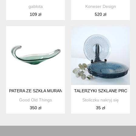
gablota
Koneser Design
109 zł
520 zł
PATERA ZE SZKŁA MURANO, WŁOCHY, LATA 60. | RĘCZNIE
TALERZYKI SZKLANE PROJ. B
Good Old Things
Stoliczku nakryj się
350 zł
35 zł