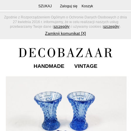
SZUKAJ
Zaloguj się
Koszyk
Zgodnie z Rozporządzeniem Ogólnym o Ochronie Danych Osobowych z dnia
27 kwietnia 2016 r. informujemy, że w celu realizacji naszych usług
przetwarzamy Twoje dane (
szczegóły
) i używamy cookies (
szczegóły
).
Zamknij komunikat [X]
HANDMADE
VINTAGE