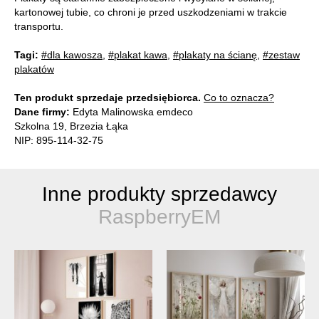
kartonowej tubie, co chroni je przed uszkodzeniami w trakcie
transportu.
Tagi:
#dla kawosza
,
#plakat kawa
,
#plakaty na ścianę
,
#zestaw
plakatów
Ten produkt sprzedaje przedsiębiorca.
Co to oznacza?
Dane firmy:
Edyta Malinowska emdeco
Szkolna 19, Brzezia Łąka
NIP: 895-114-32-75
Inne produkty sprzedawcy
RaspberryEM