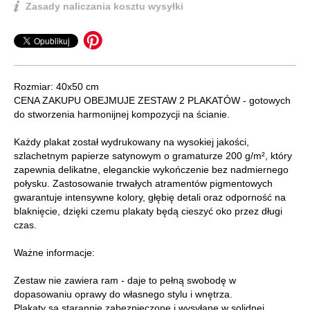
Zasady naliczania kosztu wysyłki
Rozmiar: 40x50 cm
CENA ZAKUPU OBEJMUJE ZESTAW 2 PLAKATÓW - gotowych
do stworzenia harmonijnej kompozycji na ścianie.
Każdy plakat został wydrukowany na wysokiej jakości,
szlachetnym papierze satynowym o gramaturze 200 g/m², który
zapewnia delikatne, eleganckie wykończenie bez nadmiernego
połysku. Zastosowanie trwałych atramentów pigmentowych
gwarantuje intensywne kolory, głębię detali oraz odporność na
blaknięcie, dzięki czemu plakaty będą cieszyć oko przez długi
czas.
Ważne informacje:
Zestaw nie zawiera ram - daje to pełną swobodę w
dopasowaniu oprawy do własnego stylu i wnętrza.
Plakaty są starannie zabezpieczone i wysyłane w solidnej,