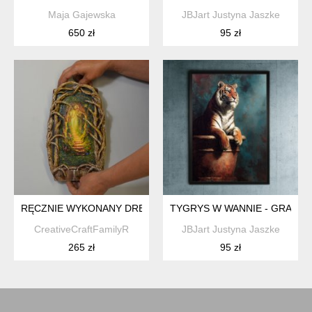
Maja Gajewska
JBJart Justyna Jaszke
650 zł
95 zł
RĘCZNIE WYKONANY DREWNIANY WIESZAK NA KLUCZE Z 
TYGRYS W WANNIE - GRAFIKA
CreativeCraftFamilyR
JBJart Justyna Jaszke
265 zł
95 zł