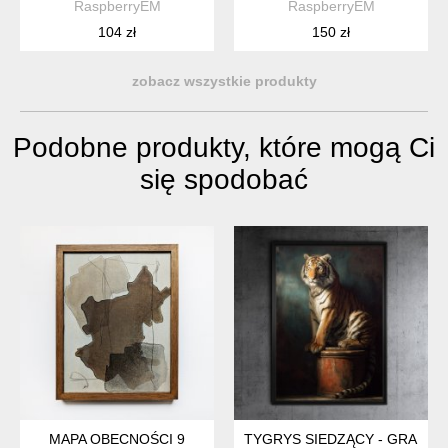
RaspberryEM
RaspberryEM
104 zł
150 zł
zobacz wszystkie produkty
Podobne produkty, które mogą Ci
się spodobać
MAPA OBECNOŚCI 9
TYGRYS SIEDZĄCY - GRAFIKA