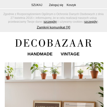
SZUKAJ
Zaloguj się
Koszyk
Zgodnie z Rozporządzeniem Ogólnym o Ochronie Danych Osobowych z dnia
27 kwietnia 2016 r. informujemy, że w celu realizacji naszych usług
przetwarzamy Twoje dane (
szczegóły
) i używamy cookies (
szczegóły
).
Zamknij komunikat [X]
HANDMADE
VINTAGE