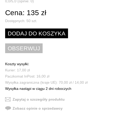
0,0/5,0 (opinie: 0)
Cena: 135 zł
Dostępnych:
50
szt.
Koszty wysyłki:
Kurier: 17,00 zł
Paczkomat InPost: 16,00 zł
Wysyłka zagraniczna (kraje UE): 70,00 zł / 14,00 zł
Wysyłka nastąpi w ciągu 2 dni roboczych
Zapytaj o szczegóły produktu
Zobacz opinie o sprzedawcy