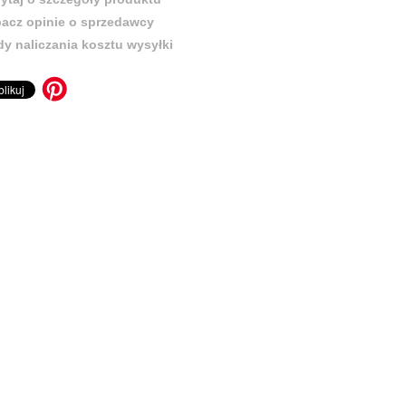
acz opinie o sprzedawcy
y naliczania kosztu wysyłki