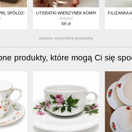
LCH TURYNGIA ART DECO LATA 20 VINTAGE
PRL SPÓŁDZIELNIA "PRZEMYSŁAW" KOLCZYKI NOWE W FOLII KOL
LITERATKI WIERZYNEK KOMPLET 6 SZKLANEK K
FILIŻANKA
i
Antykoi
59 zł
zobacz wszystkie produkty
ne produkty, które mogą Ci się sp