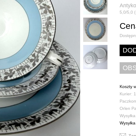
Antyko
5,0/5,0 (
Cena
Dostępn
Koszty w
Kurier: 1
Paczkoma
Orlen Pa
Wysyłka 
Wysyłka 
Zap