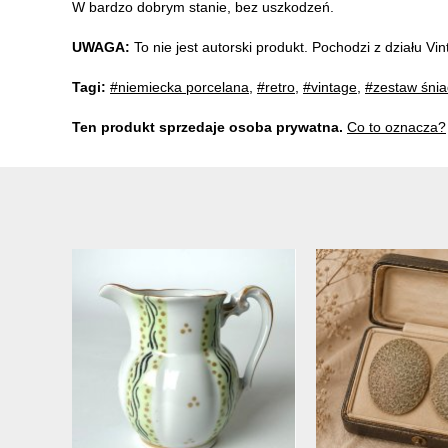
W bardzo dobrym stanie, bez uszkodzeń.
UWAGA:
To nie jest autorski produkt. Pochodzi z działu V
Tagi:
#niemiecka porcelana
,
#retro
,
#vintage
,
#zestaw śni
Ten produkt sprzedaje osoba prywatna.
Co to oznacza?