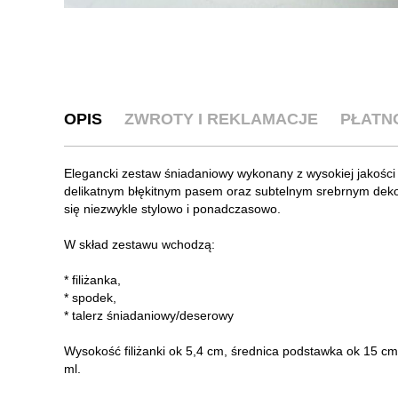
OPIS
ZWROTY I REKLAMACJE
PŁATN
Elegancki zestaw śniadaniowy wykonany z wysokiej jakośc
delikatnym błękitnym pasem oraz subtelnym srebrnym dek
się niezwykle stylowo i ponadczasowo.
W skład zestawu wchodzą:
* filiżanka,
* spodek,
* talerz śniadaniowy/deserowy
Wysokość filiżanki ok 5,4 cm, średnica podstawka ok 15 cm,
ml.