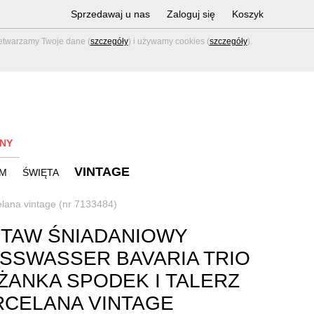
Sprzedawaj u nas
Zaloguj się
Koszyk
zetwarzamy Twoje dane (
szczegóły
) i używamy cookies (
szczegóły
).
NY
VINTAGE
M
ŚWIĘTA
elana vintage (nr 7133484)
TAW ŚNIADANIOWY
SSWASSER BAVARIA TRIO
IŻANKA SPODEK I TALERZ
CELANA VINTAGE