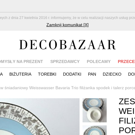
z dnia 27 kwietnia 2016 r. informujemy, że w celu realizacji naszych usług pr
Zamknij komunikat [X]
OMYSŁY NA PREZENT
SPRZEDAWCY
POLECAMY
PRZECE
IA
BIŻUTERIA
TOREBKI
DODATKI
PAN
DZIECKO
DO
w śniadaniowy Weisswasser Bavaria Trio filiżanka spodek i talerz porc
ZES
WEI
FIL
POR