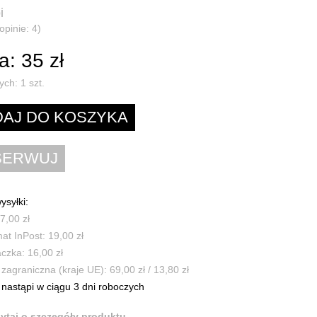
i
opinie: 4)
: 35 zł
ych:
1
szt.
ysyłki:
7,00 zł
t InPost: 19,00 zł
czka: 16,00 zł
zagraniczna (kraje UE): 69,00 zł / 13,80 zł
nastąpi w ciągu 3 dni roboczych
ytaj o szczegóły produktu