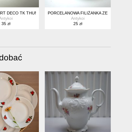
EKCJONERSKIE LATA 70
ULTOWA RESTAURACJA PRL LATA 70/80 VINTAGE
 ART DECO TK THUN BOHEMIA CZECHOSŁOWACJA PORCELANA EC
PORCELANOWA FILIŻANKA ZE SPODKIEM
Antykoi
Antykoi
35 zł
25 zł
odobać