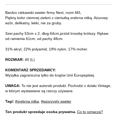
Bardzo ciekawski sweter firmy Next, rozm.M/L
Piękny kolor ciemnej zieleni z cieniutką srebrna nitką. Ażurowy
wzór, delikatny, lekki, nie za gruby.
Szer.pachy 53cm x 2, dług.64cm,przód troszkę krótszy. Rękaw
od ramienia 61cm, od pachy 48cm.
31% akryl, 22% polyamid, 19% nylon, 17% moher.
ROZMIAR:
40 (L)
KOMENTARZ SPRZEDAWCY:
Wysyłka zagraniczna tylko do krajów Unii Europejskiej.
UWAGA:
To nie jest autorski produkt. Pochodzi z działu Vintage,
w którym wystawiane są rzeczy używane.
Tagi:
#srebrna nitka
,
#wzorzysty sweter
Ten produkt sprzedaje osoba prywatna.
Co to oznacza?