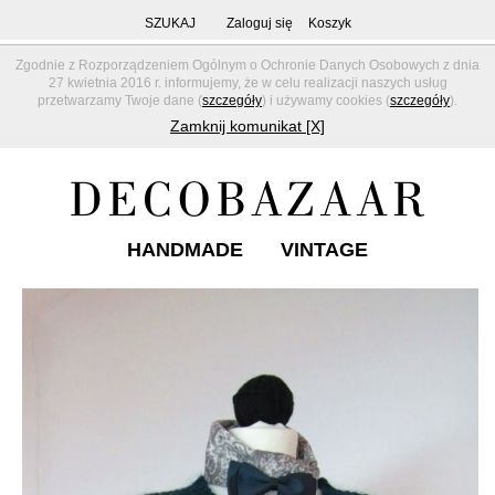
SZUKAJ
Zaloguj się
Koszyk
Zgodnie z Rozporządzeniem Ogólnym o Ochronie Danych Osobowych z dnia
27 kwietnia 2016 r. informujemy, że w celu realizacji naszych usług
przetwarzamy Twoje dane (
szczegóły
) i używamy cookies (
szczegóły
).
Zamknij komunikat [X]
HANDMADE
VINTAGE