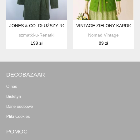
JONES & CO. DŁUŻSZY ROZPINANY SWETER Z WEŁNĄ / S
VINTAGE ZIELONY KARDIGAN 
szmatki-u-Renatki
Nomad Vintage
199 zł
89 zł
DECOBAZAAR
O nas
Biuletyn
Dane osobowe
Pliki Cookies
POMOC