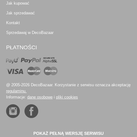
Jak kupować
Jak sprzedawać
Kontakt
Sprzedawaj w DecoBazaar
PŁATNOŚCI
@ 2005-2026 DecoBazaar. Korzystanie z serwisu oznacza akceptację
regulaminu.
Informacje:
dane osobowe
i
pliki cookies
POKAŻ PEŁNĄ WERSJĘ SERWISU