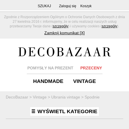
SZUKAJ
Zaloguj się
Koszyk
Zgodnie z Rozporządzeniem Ogólnym o Ochronie Danych Osobowych z dnia
27 kwietnia 2016 r. informujemy, że w celu realizacji naszych usług
przetwarzamy Twoje dane (
szczegóły
) i używamy cookies (
szczegóły
).
Zamknij komunikat [X]
POMYSŁY NA PREZENT
PRZECENY
HANDMADE
VINTAGE
DecoBazaar
>
Vintage
>
Ubrania vintage
>
Spodnie
WYŚWIETL KATEGORIE