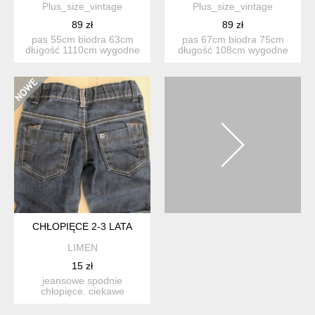
Plus_size_vintage
Plus_size_vintage
89 zł
89 zł
pas 55cm biodra 63cm
pas 67cm biodra 75cm
długość 1110cm wygodne
długość 108cm wygodne
beżowe spodnie z seri...
ciemnoniebieskie spodn...
CHŁOPIĘCE 2-3 LATA
LIMEN
15 zł
jeansowe spodnie
chłopięce. ciekawe
przeszycia i detale przy
kieszeni...