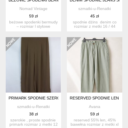
Nomad Vintage
szmatki-u-Renatki
59 zł
45 zł
beżowe spodenki bermudy
spodnie dżins denim co
– rozmiar l stylowe
rozmiar z metki 16 / 44
damskie spodenki typu b...
proszę sprawdzić...
PRIMARK SPODNIE SZEROKIE PROSTE PALAZZO OLIWKA KHAK
RESERVED SPODNIE LEN BA
szmatki-u-Renatki
Avana
38 zł
59 zł
szerokie , proste spodnie
reserved 55% len, 45%
primark rozmiar z metki 12
bawełna rozmiar z metki xl