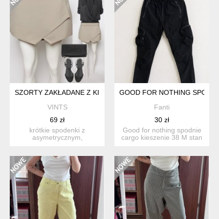
SZORTY ZAKŁADANE Z KIESZENIAMI R 40/L P3A
GOOD FOR NOTHING SPODNIE
VINTS
Fanti
69 zł
30 zł
krótkie spodenki z
Good for nothing spodnie
asymetrycznym,
cargo kieszenie 38 M stan
zakładanym przodem, po
bardzo dobry
bokach kiesze...