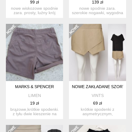
99 zł
139 zł
nowe wiskozowe spodnie
nowe spodnie zara.
zara. prosty, luźny krój
szerokie nogawki, wygodna
zapewnia komfort nosz...
gumka w pasie, kontrasto...
MARKS & SPENCER
NOWE ZAKŁADANE SZORTY Z K
LIMEN
VINTS
19 zł
69 zł
brązowe,krótkie spodenki.
krótkie spodenki z
z tyłu dwie kieszenie na
asymetrycznym,
guziki. z przodu ...
zakładanym przodem, po
bokach kiesze...