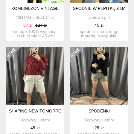
KOMBINEZON VINTAGE
SPODNIE W PEPITKĘ Z BAWEŁ
VINTAGE SELECTA
Uptown girl
87 zł
124 zł
45 zł
vintage 100% wymiary:
spodnie, marki mng.
szer. ramion: 45 cm
materiał o wypukłej
szer.pod pachami: 54 ...
fakturze, 31% bawełna
25% len ...
SHAPING NEW TOMORROW PORTUGAL
SPODENKI
Wytwory i wtóry
Wytwory i wtóry
49 zł
29 zł
mega jakościowe spodenki
spodenki z elastycznej