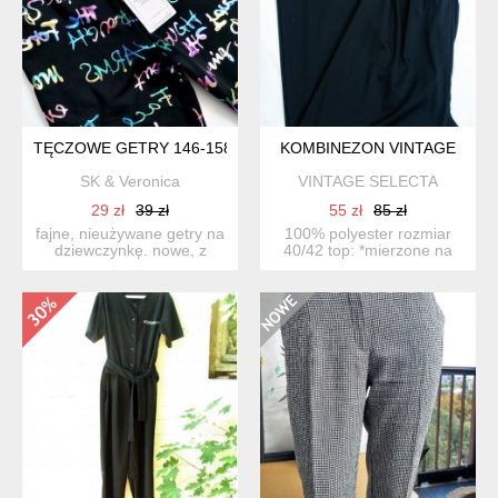
TĘCZOWE GETRY 146-158,
KOMBINEZON VINTAGE
SK & Veronica
VINTAGE SELECTA
29 zł
39 zł
55 zł
85 zł
fajne, nieużywane getry na
100% polyester rozmiar
dziewczynkę. nowe, z
40/42 top: *mierzone na
metkami, marka happy ...
płasko góra / sze...