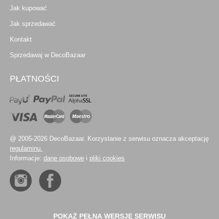
Jak kupować
Jak sprzedawać
Kontakt
Sprzedawaj w DecoBazaar
PŁATNOŚCI
@ 2005-2026 DecoBazaar. Korzystanie z serwisu oznacza akceptację
regulaminu.
Informacje:
dane osobowe
i
pliki cookies
POKAŻ PEŁNĄ WERSJĘ SERWISU