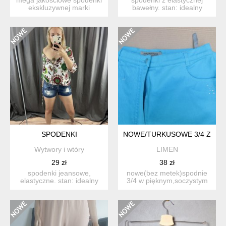
ekskluzywnej marki
bawełny. stan: idealny
shaping new tomorrow.
rozmiar: m, dobre ...
hand...
SPODENKI
NOWE/TURKUSOWE 3/4 Z DETA
Wytwory i wtóry
LIMEN
29 zł
38 zł
spodenki jeansowe,
nowe(bez metek)spodnie
elastyczne. stan: idealny
3/4 w pięknym,soczystym
rozmiar: w28, polec...
kolorze. zdjęcia nie o...