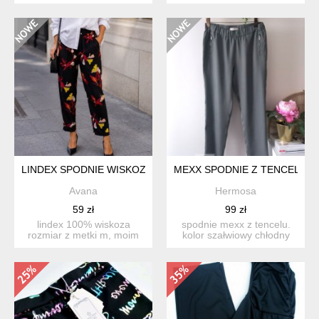
/ 40 polec...
długośc całkowit...
LINDEX SPODNIE WISKOZA
MEXX SPODNIE Z TENCELU
Avana
Hermosa
59 zł
99 zł
lindex 100% wiskoza
spodnie mexx z tencelu.
rozmiar z metki m, moim
kolor szałwiowy chłodny
zdaniem to bardziej l...
oliwkowy, stonowany. ...