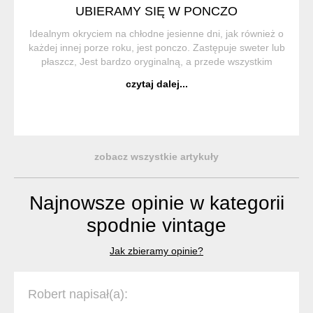
UBIERAMY SIĘ W PONCZO
Idealnym okryciem na chłodne jesienne dni, jak również o
każdej innej porze roku, jest ponczo. Zastępuje sweter lub
płaszcz, Jest bardzo oryginalną, a przede wszystkim
wygodną i praktyczną częścią garderoby. Ponczo (z hiszp.
czytaj dalej...
Poncho) to trad...
zobacz wszystkie artykuły
Najnowsze opinie w kategorii
spodnie vintage
Jak zbieramy opinie?
Robert napisał(a):