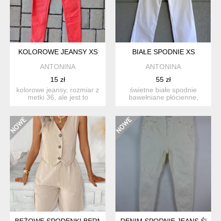
KOLOROWE JEANSY XS
BIAŁE SPODNIE XS
ANTONINA
ANTONINA
15 zł
55 zł
kolorowe jeansy, rozmiar z
świetne białe spodnie
metki 36, ale jest to
bawełniane płócienne,
bardziej 34 wymiary ...
rozmiar xs, kieszenie z pr...
BEŻOWE SPODENKI BERMUDY – ROZMIAR L
DENIM SPODNIE JEANS ŚMIET