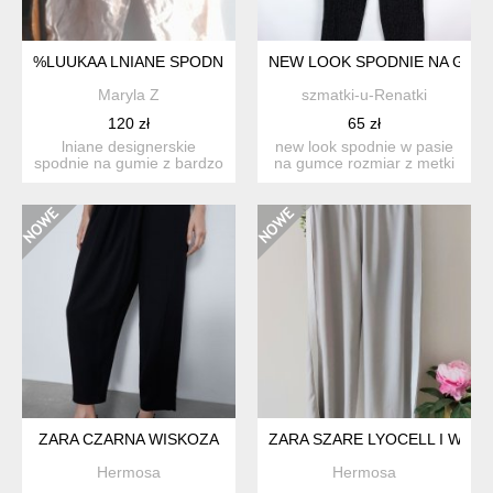
%LUUKAA LNIANE SPODNIE OVERSIZE Z SZEROKIMI NOGAW
NEW LOOK SPODNIE NA GUMCE
Maryla Z
szmatki-u-Renatki
120 zł
65 zł
lniane designerskie
new look spodnie w pasie
spodnie na gumie z bardzo
na gumce rozmiar z metki
szerokimi
12 / 40 proszę...
nogawkami,nowe...
ZARA CZARNA WISKOZA
ZARA SZARE LYOCELL I WISK
Hermosa
Hermosa