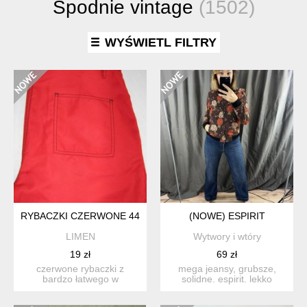
Spodnie vintage
(1502)
WYŚWIETL FILTRY
RYBACZKI CZERWONE 44/46
(NOWE) ESPIRIT
LIMEN
Wytwory i wtóry
19 zł
69 zł
czerwone rybaczki z
mega jeansy, grubsze,
bardzo łatwego w
solidne. espirit. lekko
pielęgnacji materiału -
szersze nogawski, w styl...
100%poly...