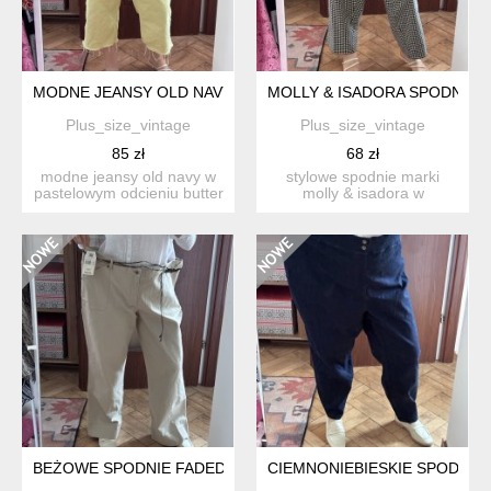
MODNE JEANSY OLD NAVY WIDE LEG ŻÓŁTE | WYSOKI STAN | R.
MOLLY & ISADORA SPODNIE W 
Plus_size_vintage
Plus_size_vintage
85 zł
68 zł
modne jeansy old navy w
stylowe spodnie marki
pastelowym odcieniu butter
molly & isadora w
yellow. ✨ wysoki...
ponadczasową czarno-
białą krat...
BEŻOWE SPODNIE FADED GLORY STRETCH 24W PLUS SIZE 
CIEMNONIEBIESKIE SPODNIE 