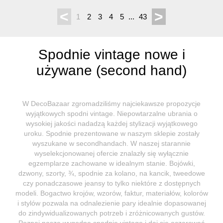
<
>
1
2
3
4
5
...
43
Spodnie vintage nowe i
używane (second hand)
W DecoBazaar zgromadziliśmy najciekawsze propozycje
wyjątkowych spodni vintage. Niepowtarzalne ubrania o
wysokiej jakości nadadzą każdej stylizacji wyjątkowego
uroku. Spodnie prezentowane w naszym sklepie zostały
wyszukane w secondhandach. W naszej starannie
wyselekcjonowanej ofercie znalazły się wyłącznie
egzemplarze zachowane w idealnym stanie. Bojówki,
dzwony, szorty, ¾, spodnie za kolano, na kancik, tweedowe
czy ponadczasowe jeansy to tylko niektóre z dostępnych
modeli. Bogactwo krojów, wzorów, faktur, materiałów, kolorów
i stylów pozwala na odnalezienie pary idealnie dopasowanej
do zindywidualizowanych potrzeb i zróżnicowanych gustów.
Poznaj nasze wygodne spodnie vintage i daj się oczarować