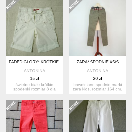
FADED GLORY* KRÓTKIE BIAŁE SPODENKI DLA DZIEWCZYNKI 
ZARA* SPODNIE XS/S
ANTONINA
ANTONINA
15 zł
20 zł
świetne białe krótkie
bawełniane spodnie marki
spodenki rozmiar 8 dla
zara kids, rozmiar 164 cm,
dziewczynki w wieku ok.
kolor khaki, w ...
8...