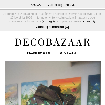
SZUKAJ
Zaloguj się
Koszyk
Zgodnie z Rozporządzeniem Ogólnym o Ochronie Danych Osobowych z dnia
27 kwietnia 2016 r. informujemy, że w celu realizacji naszych usług
przetwarzamy Twoje dane (
szczegóły
) i używamy cookies (
szczegóły
).
Zamknij komunikat [X]
HANDMADE
VINTAGE