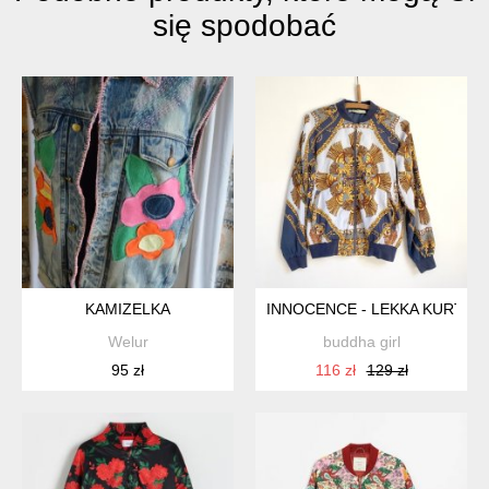
się spodobać
KAMIZELKA
INNOCENCE - LEKKA KURTKA -
Welur
buddha girl
95 zł
116 zł
129 zł