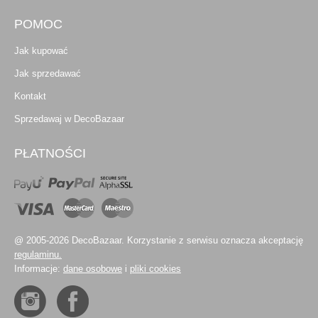
POMOC
Jak kupować
Jak sprzedawać
Kontakt
Sprzedawaj w DecoBazaar
PŁATNOŚCI
@ 2005-2026 DecoBazaar. Korzystanie z serwisu oznacza akceptację
regulaminu.
Informacje:
dane osobowe
i
pliki cookies