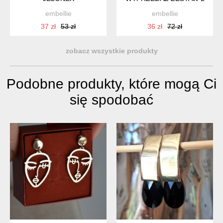
embellie
embellie
37 zł
53 zł
36 zł
72 zł
zobacz wszystkie produkty
Podobne produkty, które mogą Ci
się spodobać