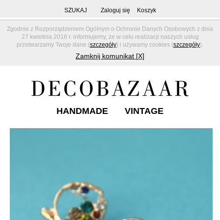
SZUKAJ
Zaloguj się
Koszyk
Zgodnie z Rozporządzeniem Ogólnym o Ochronie Danych Osobowych z dnia
27 kwietnia 2016 r. informujemy, że w celu realizacji naszych usług
przetwarzamy Twoje dane (
szczegóły
) i używamy cookies (
szczegóły
).
Zamknij komunikat [X]
HANDMADE
VINTAGE