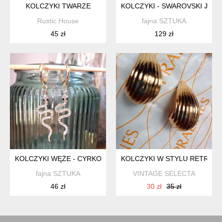
KOLCZYKI TWARZE
KOLCZYKI - SWAROVSKI JET
Rustic House
fajna SZTUKA
45 zł
129 zł
KOLCZYKI WĘŻE - CYRKONIE
KOLCZYKI W STYLU RETRO V
fajna SZTUKA
VINTAGE SELECTA
46 zł
30 zł
35 zł