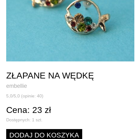
ZŁAPANE NA WĘDKĘ
embellie
5,0/5,0 (opinie: 40)
Cena: 23 zł
Dostępnych:
1
szt.