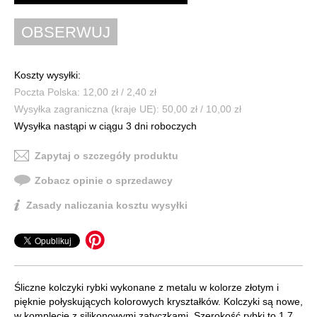
Koszty wysyłki:
Poczta Polska: 12,00 zł / 2,40 zł
Wysyłka zagraniczna (kraje UE): 50,00 zł / 10,00 zł
Wysyłka nastąpi w ciągu 3 dni roboczych
Zapytaj o szczegóły produktu
Zobacz opinie o sprzedawcy
Zasady naliczania kosztu wysyłki
Śliczne kolczyki rybki wykonane z metalu w kolorze złotym i
pięknie połyskujących kolorowych kryształków. Kolczyki są nowe,
w komplecie z silikonowymi zatyczkami. Szerokość rybki to 1,7