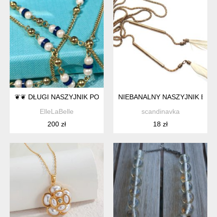
❦❦ DŁUGI NASZYJNIK POST ART DECO ❦❦
NIEBANALNY NASZYJNIK BOHO
ElleLaBelle
scandinavka
200 zł
18 zł