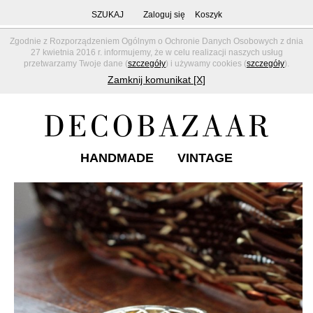
SZUKAJ
Zaloguj się
Koszyk
Zgodnie z Rozporządzeniem Ogólnym o Ochronie Danych Osobowych z dnia
27 kwietnia 2016 r. informujemy, że w celu realizacji naszych usług
przetwarzamy Twoje dane (
szczegóły
) i używamy cookies (
szczegóły
).
Zamknij komunikat [X]
HANDMADE
VINTAGE