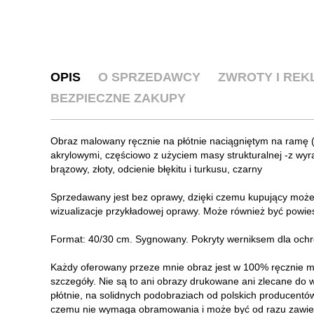
OPIS
O SPRZEDAWCY
ZWROTY I RE
BEZPIECZNE ZAKUPY
Obraz malowany ręcznie na płótnie naciągniętym na ramę (
akrylowymi, częściowo z użyciem masy strukturalnej -z wyra
brązowy, złoty, odcienie błękitu i turkusu, czarny
Sprzedawany jest bez oprawy, dzięki czemu kupujący może
wizualizacje przykładowej oprawy. Może również być powies
Format: 40/30 cm. Sygnowany. Pokryty werniksem dla ochro
Każdy oferowany przeze mnie obraz jest w 100% ręcznie mal
szczegóły. Nie są to ani obrazy drukowane ani zlecane do
płótnie, na solidnych podobraziach od polskich producentów
czemu nie wymaga obramowania i może być od razu zawies