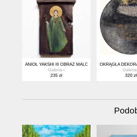
ANIOŁ YAKSHI III OBRAZ MALOWANY NA DESCE
OKRĄGŁA DEKORA
Galeria-i
Galeria
235 zł
320 zł
Podob