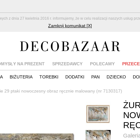
z dnia 27 kwietnia 2016 r. informujemy, że w celu realizacji naszych usług pr
Zamknij komunikat [X]
OMYSŁY NA PREZENT
SPRZEDAWCY
POLECAMY
PRZECE
IA
BIŻUTERIA
TOREBKI
DODATKI
PAN
DZIECKO
DO
ie 29 ptaki nowoczesny obraz ręcznie malowany (nr 7130317)
ŻUR
NO
RĘ
Galeria