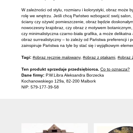
W zależności od stylu, rozmiaru i kolorystyki, obraz może 
rolę we wnętrzu. Jeśli chcą Państwo wzbogacić swój salon, s
ściany czy ożywić pomieszczenie, obraz będzie doskonałym
nowoczesny krajobraz, czy obraz z motywem botanicznym, na
czy minimalistyczna czarno-biała grafika, a może delikatna
obraz surrealistyczny – to zależy od Państwa preferencji i
zainspiruje Państwa na tyle by stać się i wyjątkowym elem
Tagi:
#obraz ręcznie malowany
,
#obraz z ptakami
,
#obraz 
Ten produkt sprzedaje przedsiębiorca.
Co to oznacza?
Dane firmy:
P.W.Libra Aleksandra Borzecka
Kochanowskiego 129a, 82-200 Malbork
NIP: 579-177-39-58