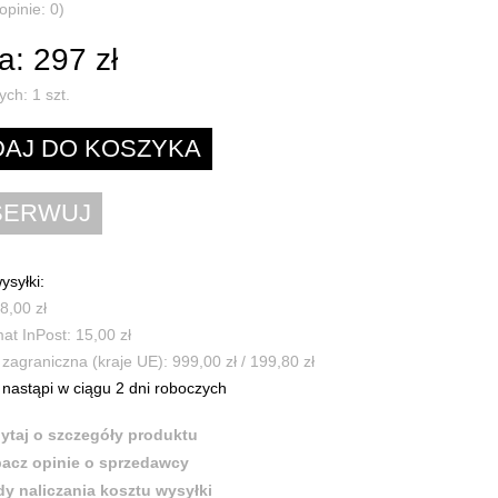
opinie: 0)
: 297 zł
ych:
1
szt.
ysyłki:
8,00 zł
t InPost: 15,00 zł
zagraniczna (kraje UE): 999,00 zł / 199,80 zł
nastąpi w ciągu 2 dni roboczych
ytaj o szczegóły produktu
acz opinie o sprzedawcy
y naliczania kosztu wysyłki