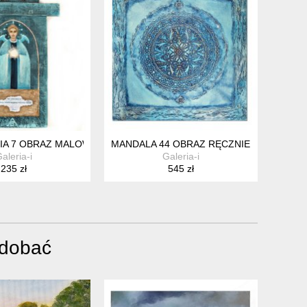
ZANA /3/
FIGURKA /4/
RIA 7 OBRAZ MALOWANY NA DESCE WSPÓŁCZESNA IKONA
MANDALA 44 OBRAZ RĘCZNIE MALOWANY
aleria-i
Galeria-i
235 zł
545 zł
odobać