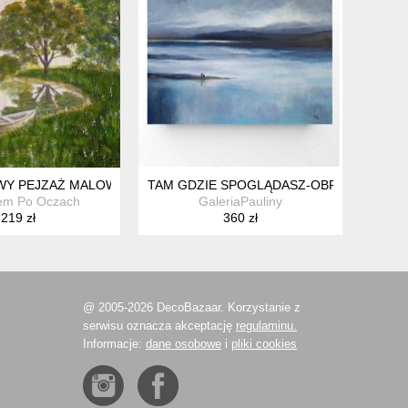
Y PEJZAŻ MALOWANY NA PŁÓTNIE - "CICHA PRZYSTAŃ" 30X40C
TAM GDZIE SPOGLĄDASZ-OBRAZ AKRYLO
em Po Oczach
GaleriaPauliny
219 zł
360 zł
@ 2005-2026 DecoBazaar. Korzystanie z
serwisu oznacza akceptację
regulaminu.
Informacje:
dane osobowe
i
pliki cookies