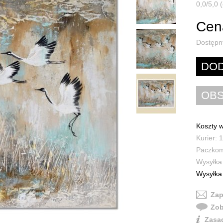
0,0/5,0 (
Cena
Dostępn
Koszty w
Kurier: 1
Paczkoma
Wysyłka 
Wysyłka 
Zap
Zob
Zasad