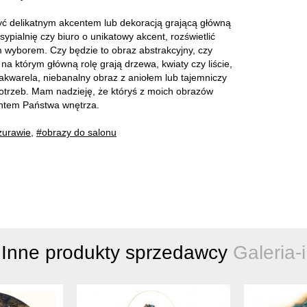
być delikatnym akcentem lub dekoracją grającą główną
ypialnię czy biuro o unikatowy akcent, rozświetlić
 wyborem. Czy będzie to obraz abstrakcyjny, czy
 którym główną rolę grają drzewa, kwiaty czy liście,
 akwarela, niebanalny obraz z aniołem lub tajemniczy
 potrzeb. Mam nadzieję, że któryś z moich obrazów
entem Państwa wnętrza.
żurawie
,
#obrazy do salonu
Inne produkty sprzedawcy
Galeria-i