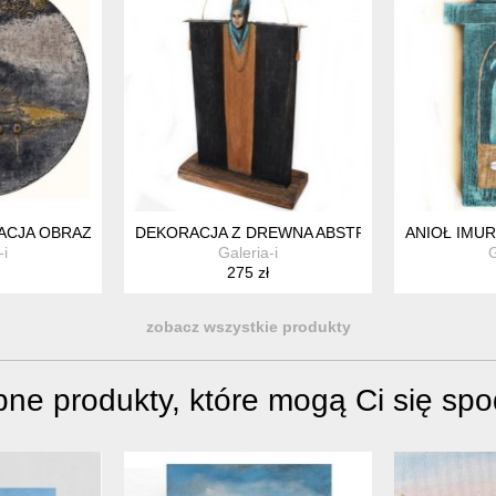
CJA OBRAZ ABSTRAKCYJNY RĘCZNIE MALOWANY TECHNIKA MIES
DEKORACJA Z DREWNA ABSTRAKCYJNA POSTAĆ 
ANIOŁ IMU
-i
Galeria-i
G
275 zł
zobacz wszystkie produkty
ne produkty, które mogą Ci się sp