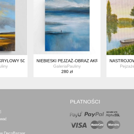
ŚRÓD KARMINOWYCH MAKÓW" 40X30CM
KRYLOWY 50/40 CM
NIEBIESKI PEJZAŻ-OBRAZ AKRYLOWY 40/30 CM
NASTROJOW
liny
GaleriaPauliny
Pejzaż
280 zł
PŁATNOŚCI
ć
awać
 w DecoBazaar