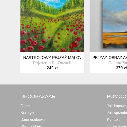
NASTROJOWY PEJZAŻ MALOWANY NA PŁÓTNIE - "W
PEJZAŻ-OBRAZ A
Pejzażem Po Oczach
GaleriaPau
249 zł
370 zł
DECOBAZAAR
POMOC
O nas
Jak kupowa
Biuletyn
Jak sprzed
Dane osobowe
Kontakt
Pliki Cookies
Sprzedawaj