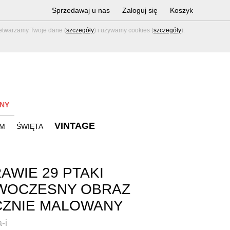
Sprzedawaj u nas
Zaloguj się
Koszyk
zetwarzamy Twoje dane (
szczegóły
) i używamy cookies (
szczegóły
).
NY
VINTAGE
M
ŚWIĘTA
AWIE 29 PTAKI
WOCZESNY OBRAZ
CZNIE MALOWANY
-i