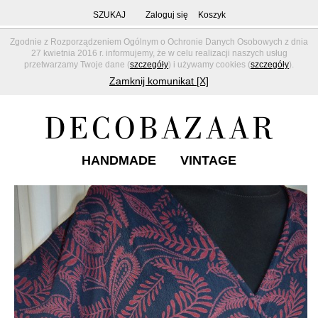
SZUKAJ
Zaloguj się
Koszyk
Zgodnie z Rozporządzeniem Ogólnym o Ochronie Danych Osobowych z dnia
27 kwietnia 2016 r. informujemy, że w celu realizacji naszych usług
przetwarzamy Twoje dane (
szczegóły
) i używamy cookies (
szczegóły
).
Zamknij komunikat [X]
HANDMADE
VINTAGE