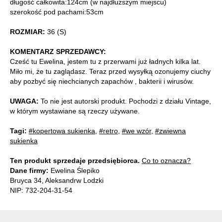
długość całkowita:124cm (w najdłuższym miejscu)
szerokość pod pachami:53cm
ROZMIAR:
36 (S)
KOMENTARZ SPRZEDAWCY:
Cześć tu Ewelina, jestem tu z przerwami już ładnych kilka lat.
Miło mi, że tu zaglądasz. Teraz przed wysyłką ozonujemy ciuchy
aby pozbyć się niechcianych zapachów , bakterii i wirusów.
UWAGA:
To nie jest autorski produkt. Pochodzi z działu Vintage,
w którym wystawiane są rzeczy używane.
Tagi:
#kopertowa sukienka
,
#retro
,
#we wzór
,
#zwiewna
sukienka
Ten produkt sprzedaje przedsiębiorca.
Co to oznacza?
Dane firmy:
Ewelina Ślepiko
Bruyca 34, Aleksandrw Lodzki
NIP: 732-204-31-54