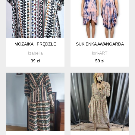
MOZAIKA I FRĘDZLE
SUKIENKA AWANGARDA
Izabelia
lori-ART
39 zł
59 zł