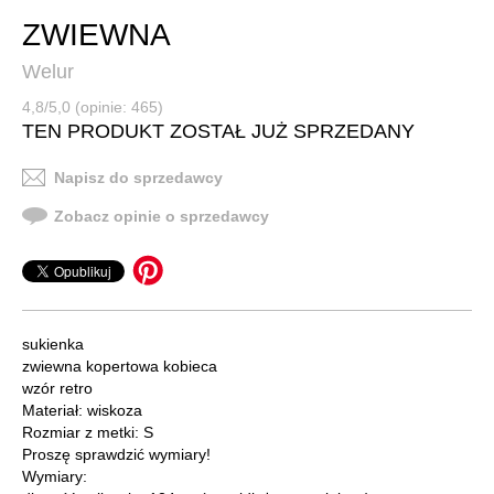
ZWIEWNA
Welur
4,8/5,0 (opinie: 465)
TEN PRODUKT ZOSTAŁ JUŻ SPRZEDANY
Napisz do sprzedawcy
Zobacz opinie o sprzedawcy
sukienka
zwiewna kopertowa kobieca
wzór retro
Materiał: wiskoza
Rozmiar z metki: S
Proszę sprawdzić wymiary!
Wymiary: