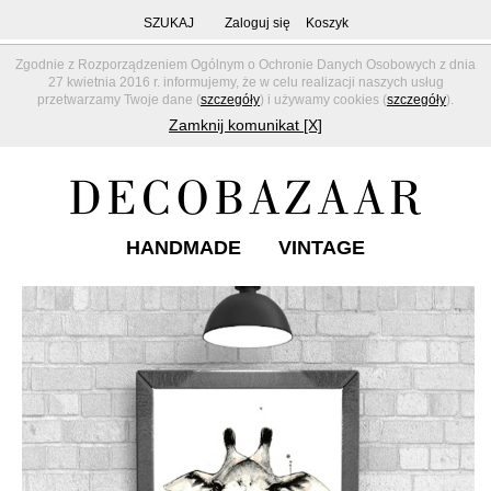
SZUKAJ
Zaloguj się
Koszyk
Zgodnie z Rozporządzeniem Ogólnym o Ochronie Danych Osobowych z dnia
27 kwietnia 2016 r. informujemy, że w celu realizacji naszych usług
przetwarzamy Twoje dane (
szczegóły
) i używamy cookies (
szczegóły
).
Zamknij komunikat [X]
HANDMADE
VINTAGE