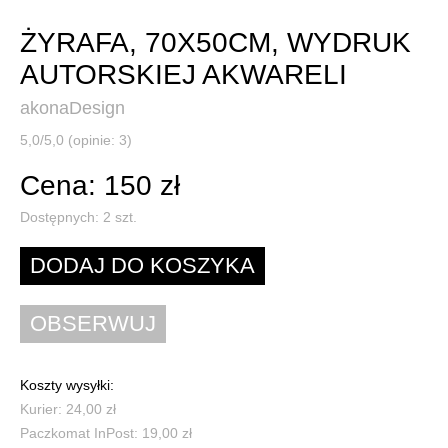
ŻYRAFA, 70X50CM, WYDRUK
AUTORSKIEJ AKWARELI
akonaDesign
5,0/5,0 (opinie: 3)
Cena: 150 zł
Dostępnych:
2
szt.
Koszty wysyłki:
Kurier: 24,00 zł
Paczkomat InPost: 19,00 zł