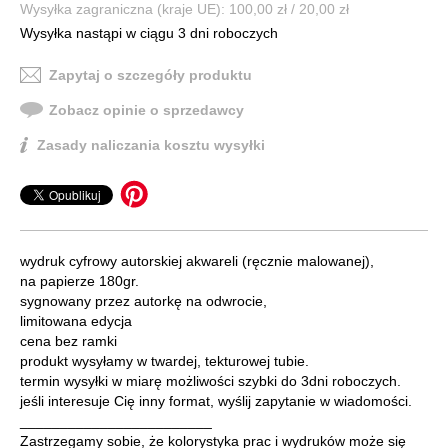
Wysyłka zagraniczna (kraje UE): 100,00 zł / 20,00 zł
Wysyłka nastąpi w ciągu 3 dni roboczych
Zapytaj o szczegóły produktu
Zobacz opinie o sprzedawcy
Zasady naliczania kosztu wysyłki
wydruk cyfrowy autorskiej akwareli (ręcznie malowanej),
na papierze 180gr.
sygnowany przez autorkę na odwrocie,
limitowana edycja
cena bez ramki
produkt wysyłamy w twardej, tekturowej tubie.
termin wysyłki w miarę możliwości szybki do 3dni roboczych.
jeśli interesuje Cię inny format, wyślij zapytanie w wiadomości.
________________________
Zastrzegamy sobie, że kolorystyka prac i wydruków może się