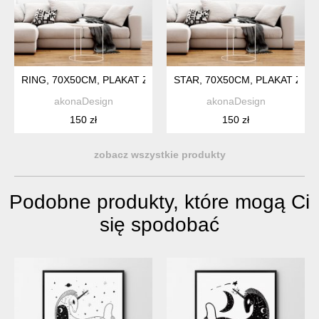
RING, 70X50CM, PLAKAT Z AUTORSKIEJ AKWARELI
STAR, 70X50CM, PLAKAT Z A
akonaDesign
akonaDesign
150 zł
150 zł
zobacz wszystkie produkty
Podobne produkty, które mogą Ci
się spodobać