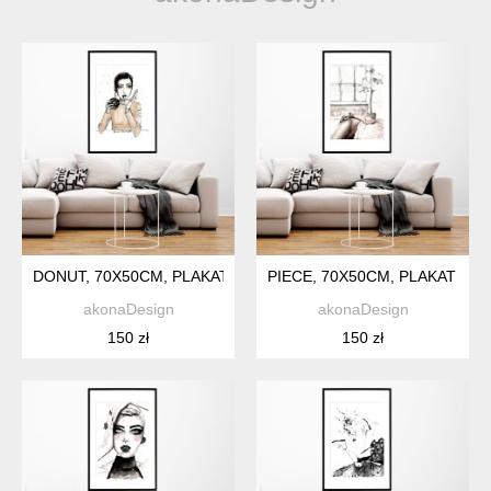
DONUT, 70X50CM, PLAKAT Z AUTORSKIEJ AKWARELI
PIECE, 70X50CM, PLAKAT Z 
akonaDesign
akonaDesign
150 zł
150 zł