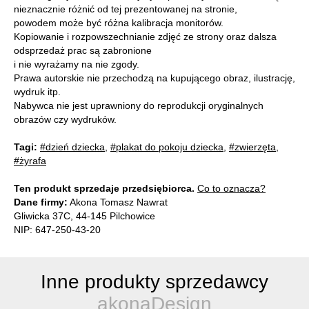
nieznacznie różnić od tej prezentowanej na stronie,
powodem może być różna kalibracja monitorów.
Kopiowanie i rozpowszechnianie zdjęć ze strony oraz dalsza
odsprzedaż prac są zabronione
i nie wyrażamy na nie zgody.
Prawa autorskie nie przechodzą na kupującego obraz, ilustrację,
wydruk itp.
Nabywca nie jest uprawniony do reprodukcji oryginalnych
obrazów czy wydruków.
Tagi:
#dzień dziecka
,
#plakat do pokoju dziecka
,
#zwierzęta
,
#żyrafa
Ten produkt sprzedaje przedsiębiorca.
Co to oznacza?
Dane firmy:
Akona Tomasz Nawrat
Gliwicka 37C, 44-145 Pilchowice
NIP: 647-250-43-20
Inne produkty sprzedawcy
akonaDesign