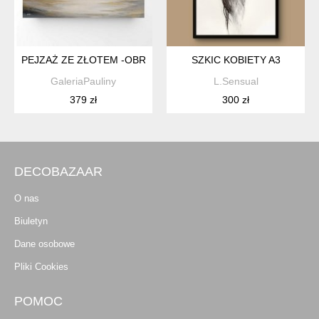
PEJZAŻ ZE ZŁOTEM -OBRAZ AKRYLOWY FORMATU 40/50 CM
SZKIC KOBIETY A3
GaleriaPauliny
L.Sensual
379 zł
300 zł
DECOBAZAAR
O nas
Biuletyn
Dane osobowe
Pliki Cookies
POMOC