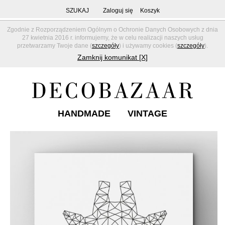
SZUKAJ
Zaloguj się
Koszyk
Zgodnie z Rozporządzeniem Ogólnym o Ochronie Danych Osobowych z dnia
27 kwietnia 2016 r. informujemy, że w celu realizacji naszych usług
przetwarzamy Twoje dane (
szczegóły
) i używamy cookies (
szczegóły
).
Zamknij komunikat [X]
HANDMADE
VINTAGE