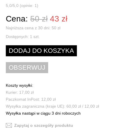
5,0/5,0 (opinie: 1)
Cena:
50 zł
43 zł
Najniższa cena z 30 dni: 50 zł
Dostępnych:
1
szt.
Koszty wysyłki:
Kurier: 17,00 zł
Paczkomat InPost: 12,00 zł
Wysyłka zagraniczna (kraje UE): 60,00 zł / 12,00 zł
Wysyłka nastąpi w ciągu 3 dni roboczych
Zapytaj o szczegóły produktu