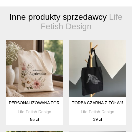
Inne produkty sprzedawcy
Life
Fetish Design
PERSONALIZOWANA TORBA DLA MAMY
TORBA CZARNA Z ŻÓŁWIEM
Life Fetish Design
Life Fetish Design
55 zł
39 zł