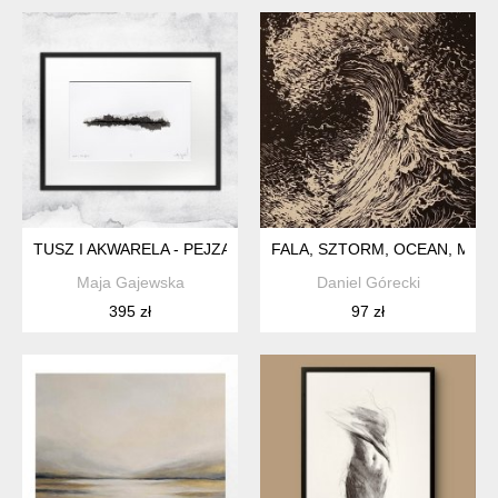
TUSZ I AKWARELA - PEJZAŻ 5 (FORMAT A3)
FALA, SZTORM, OCEAN, MORZ
Maja Gajewska
Daniel Górecki
395 zł
97 zł