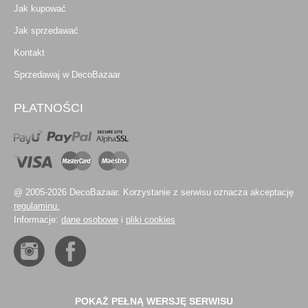
Jak kupować
Jak sprzedawać
Kontakt
Sprzedawaj w DecoBazaar
PŁATNOŚCI
@ 2005-2026 DecoBazaar. Korzystanie z serwisu oznacza akceptację
regulaminu.
Informacje:
dane osobowe
i
pliki cookies
POKAŻ PEŁNĄ WERSJĘ SERWISU