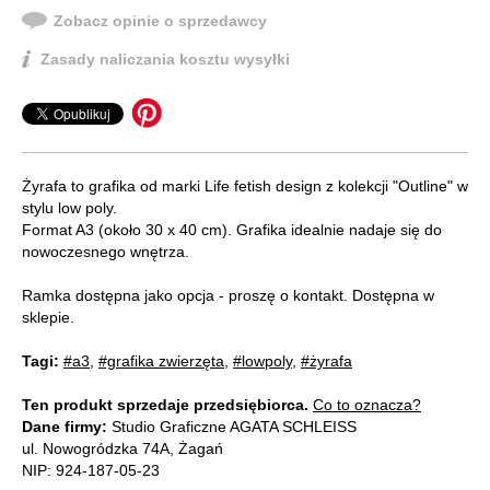
Zobacz opinie o sprzedawcy
Zasady naliczania kosztu wysyłki
Żyrafa to grafika od marki Life fetish design z kolekcji "Outline" w
stylu low poly.
Format A3 (około 30 x 40 cm). Grafika idealnie nadaje się do
nowoczesnego wnętrza.
Ramka dostępna jako opcja - proszę o kontakt. Dostępna w
sklepie.
Tagi:
#a3
,
#grafika zwierzęta
,
#lowpoly
,
#żyrafa
Ten produkt sprzedaje przedsiębiorca.
Co to oznacza?
Dane firmy:
Studio Graficzne AGATA SCHLEISS
ul. Nowogródzka 74A, Żagań
NIP: 924-187-05-23