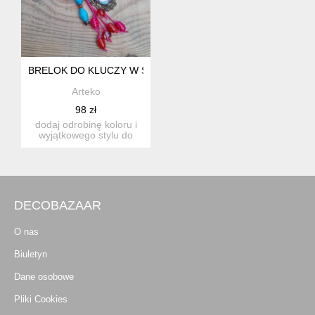
BRELOK DO KLUCZY W STYLU BOHO Z KABOSZONEM - FL
Arteko
98 zł
dodaj odrobinę koloru i
wyjątkowego stylu do
swoich kluczy lub
torebki...
DECOBAZAAR
O nas
Biuletyn
Dane osobowe
Pliki Cookies