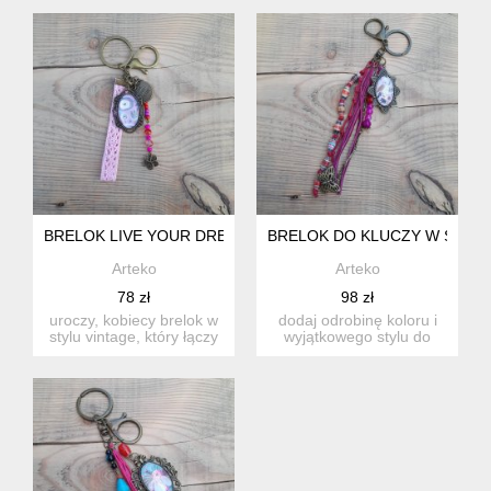
zawiesz...
torebki...
BRELOK LIVE YOUR DREAM Z RÓŻOWĄ KORONKĄ I CHARM
BRELOK DO KLUCZY W STYLU
Arteko
Arteko
78 zł
98 zł
uroczy, kobiecy brelok w
dodaj odrobinę koloru i
stylu vintage, który łączy
wyjątkowego stylu do
w sobie delikatnoś...
swoich kluczy lub
torebki...