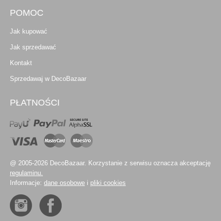
POMOC
Jak kupować
Jak sprzedawać
Kontakt
Sprzedawaj w DecoBazaar
PŁATNOŚCI
@ 2005-2026 DecoBazaar. Korzystanie z serwisu oznacza akceptację
regulaminu.
Informacje:
dane osobowe
i
pliki cookies