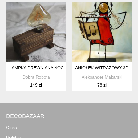
LAMPKA DREWNIANA NOCNA HANDMADE, LAMPA STOŁOWA 
ANIOŁEK WITRAŻOWY 3D FLE
Dobra Robota
Aleksander Makarski
149 zł
78 zł
DECOBAZAAR
O nas
Biuletyn