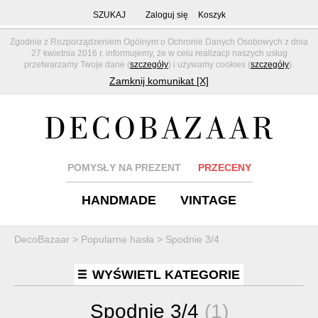
SZUKAJ
Zaloguj się
Koszyk
Zgodnie z Rozporządzeniem Ogólnym o Ochronie Danych Osobowych z dnia
27 kwietnia 2016 r. informujemy, że w celu realizacji naszych usług
przetwarzamy Twoje dane (
szczegóły
) i używamy cookies (
szczegóły
).
Zamknij komunikat [X]
POMYSŁY NA PREZENT
PRZECENY
HANDMADE
VINTAGE
DecoBazaar
>
Popularne hasła
>
Spodnie 3/4
WYŚWIETL KATEGORIE
Spodnie 3/4
(1)