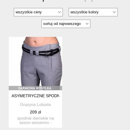
ASYMETRYCZNE SPODNIE NA ZAMEK
Grazyna Loboda
209 zł
spodnie damskie na
sezon wiosenno -
jesienno - zimowy.