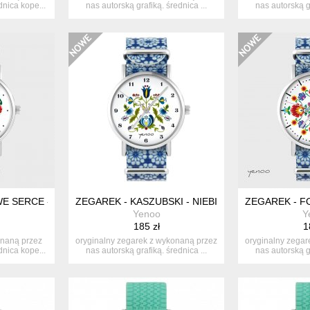
dnica kope...
nas autorską grafiką. średnica ...
nas autorską gr
E SERCE - CZARNY, NYLONOWY
ZEGAREK - KASZUBSKI - NIEBIESKI, KWIATY, NY
ZEGAREK - F
Yenoo
Y
185 zł
1
onaną przez
oryginalny zegarek z wykonaną przez
oryginalny zegar
dnica kope...
nas autorską grafiką. średnica ...
nas autorską gr