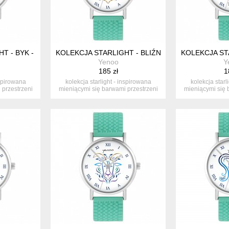
T - BYK - SILIKONOWY, TURKUS
KOLEKCJA STARLIGHT - BLIŹNIĘTA - SILIKONOWY
KOLEKCJA ST
Yenoo
Y
185 zł
1
nspirowana
kolekcja starlight - inspirowana
kolekcja starl
 przestrzeni
mieniącymi się barwami przestrzeni
mieniącymi się 
ko...