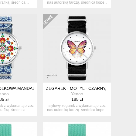
afiką. średnica ...
nas autorską tarczą. średnica kope...
LONOWY
OLKOWA MANDALA - NIEBIESKI, KWIATY, NATO
ZEGAREK - MOTYL - CZARNY, NYLONOWY
enoo
Yenoo
85 zł
185 zł
ek z wykonaną przez
stylowy zegarek z wykonaną przez
afiką. średnica ...
nas autorską tarczą. średnica kope...