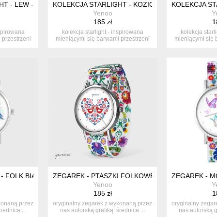
T - LEW - SILIKONOWY, TURKUS
KOLEKCJA STARLIGHT - KOZIOROŻEC - SILIKON
KOLEKCJA ST
Yenoo
Y
185 zł
1
nspirowana
kolekcja starlight - inspirowana
kolekcja starl
 przestrzeni
mieniącymi się barwami przestrzeni
mieniącymi się 
ko...
 - FOLK BIAŁY, NYLONOWY
ZEGAREK - PTASZKI FOLKOWE - FOLK BIAŁY, N
ZEGAREK - MO
Yenoo
Y
185 zł
1
konaną przez
oryginalny zegarek z wykonaną przez
oryginalny zegar
rednica ...
nas autorską grafiką. średnica ...
nas autorską gr