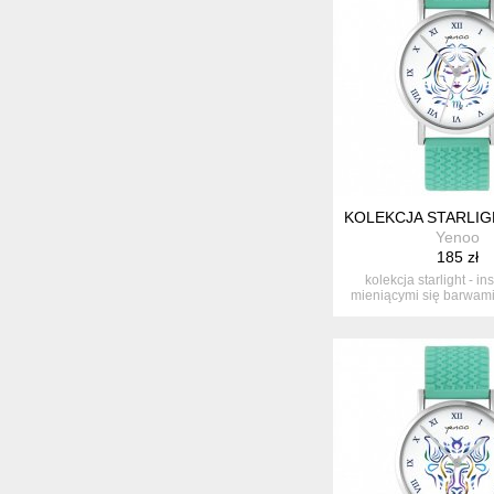
KOLEKCJA STARLIGH
Yenoo
185 zł
kolekcja starlight - i
mieniącymi się barwami
ko...