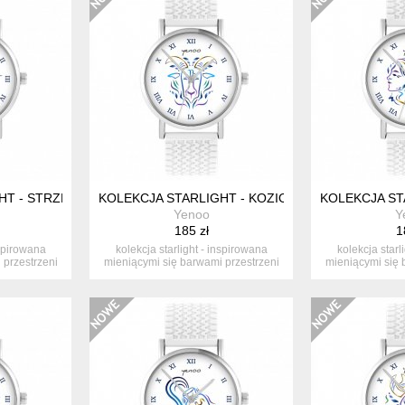
T - STRZELEC - SILIKONOWY, BIAŁY
KOLEKCJA STARLIGHT - KOZIOROŻEC - SILIKONO
KOLEKCJA STA
Yenoo
Y
185 zł
1
nspirowana
kolekcja starlight - inspirowana
kolekcja starl
 przestrzeni
mieniącymi się barwami przestrzeni
mieniącymi się 
ko...