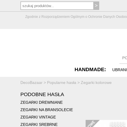
Zgodnie z Rozporządzeniem Ogólnym o Ochronie Danych Osobowych 
P
HANDMADE:
UBRAN
DecoBazaar
>
Popularne hasła
>
Zegarki kolorowe
PODOBNE HASŁA
ZEGARKI DREWNIANE
ZEGARKI NA BRANSOLECIE
ZEGARKI VINTAGE
ZEGARKI SREBRNE