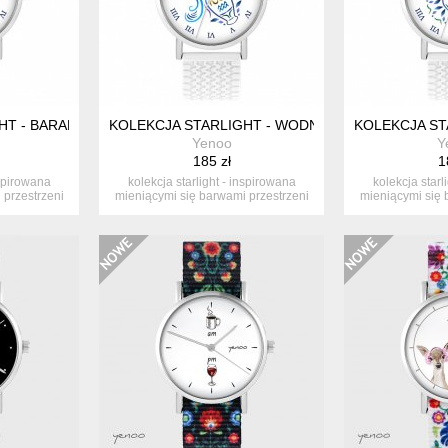
T - BARAN - SILIKONOWY, BIAŁY
KOLEKCJA STARLIGHT - WODNIK - SILIKONOWY, B
KOLEKCJA STA
Yenoo
Y
185 zł
1
nspirowana
kolekcja starlight - inspirowana
kolekcja starl
 przestrzeni
mieniącymi się barwami przestrzeni
mieniącymi się 
ko...