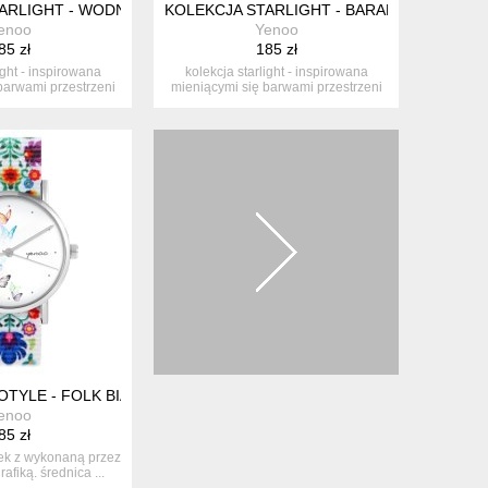
OWY, TURKUS
ARLIGHT - WODNIK - SILIKONOWY, TURKUS
KOLEKCJA STARLIGHT - BARAN - SILIKONO
enoo
Yenoo
85 zł
185 zł
ight - inspirowana
kolekcja starlight - inspirowana
barwami przestrzeni
mieniącymi się barwami przestrzeni
ko...
ko...
YLONOWY
TYLE - FOLK BIAŁY, NATO
enoo
85 zł
ek z wykonaną przez
afiką. średnica ...