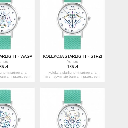
, TURKUS
ARLIGHT - WAGA - SILIKONOWY, TURKUS
KOLEKCJA STARLIGHT - STRZELEC - SILI
enoo
Yenoo
85 zł
185 zł
ight - inspirowana
kolekcja starlight - inspirowana
barwami przestrzeni
mieniącymi się barwami przestrzeni
ko...
ko...