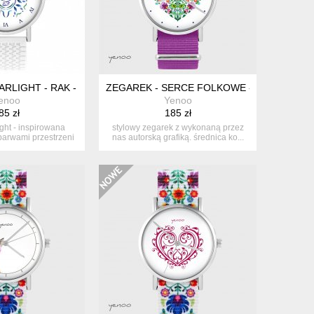
IAŁY
RLIGHT - RAK - SILIKONOWY, BIAŁY
ZEGAREK - SERCE FOLKOWE - AMARANT,
enoo
Yenoo
85 zł
185 zł
ight - inspirowana
stylowy zegarek z wykonaną przez
barwami przestrzeni
nas autorską grafiką. średnica ko...
ko...