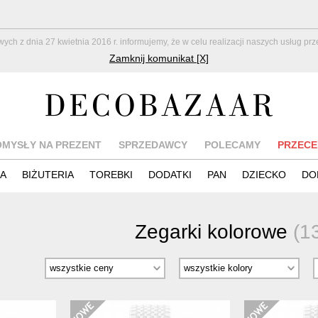
z dnia 27 kwietnia 2016 r. informujemy, że w celu realizacji naszych usług pr
Zamknij komunikat [X]
OMYSŁY NA PREZENT
SPRZEDAWCY
POLECAMY
PRZECE
IA
BIŻUTERIA
TOREBKI
DODATKI
PAN
DZIECKO
DO
Zegarki kolorowe
(1