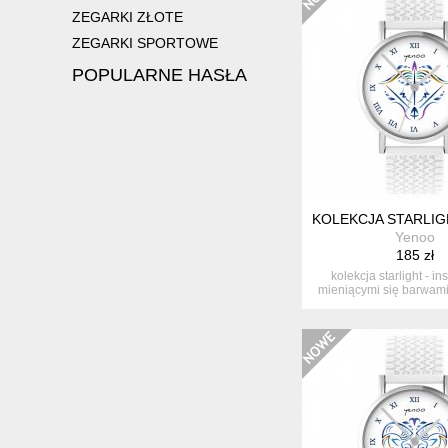
ZEGARKI ZŁOTE
ZEGARKI SPORTOWE
POPULARNE HASŁA
KOLEKCJA STARLIGH
Yenoo
185 zł
kolekcja starlight - i
mieniącymi się barwami
ko...