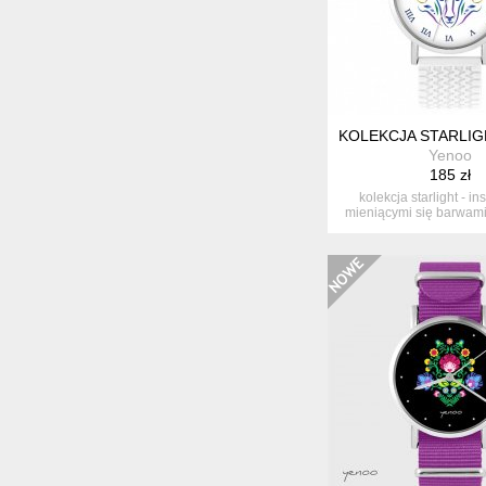
KOLEKCJA STARLIGH
Yenoo
185 zł
kolekcja starlight - i
mieniącymi się barwami
ko...