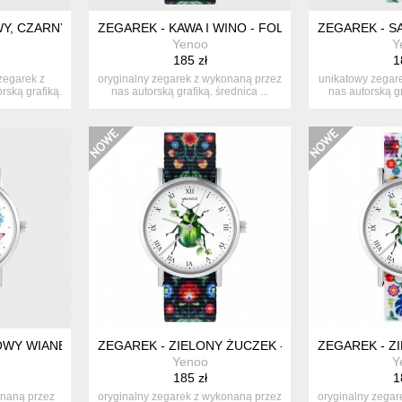
Y, CZARNY - AMARANT, NATO
ZEGAREK - KAWA I WINO - FOLK CZARNY, NYLO
ZEGAREK - SA
Yenoo
Y
185 zł
1
zegarek z
oryginalny zegarek z wykonaną przez
unikatowy zegar
rską grafiką.
nas autorską grafiką. średnica ...
nas autorską gr
OWY WIANEK - CZARNY, NYLONOWY
ZEGAREK - ZIELONY ŻUCZEK - FOLK CZARNY, 
ZEGAREK - Z
Yenoo
Y
185 zł
1
onaną przez
oryginalny zegarek z wykonaną przez
oryginalny zegar