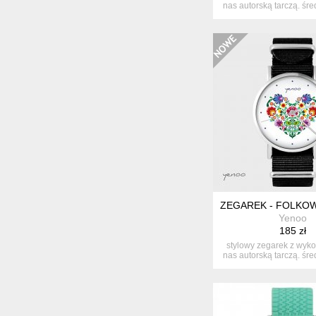
nas autorską tarczą. śre
ZEGAREK - FOLKOW
Yenoo
185 zł
stylowy zegarek z wyk
nas autorską tarczą. śre