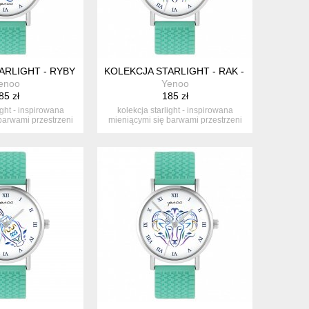
, TURKUS
ARLIGHT - RYBY - SILIKONOWY, TURKUS
KOLEKCJA STARLIGHT - RAK - SILIKONOWY
enoo
Yenoo
85 zł
185 zł
ight - inspirowana
kolekcja starlight - inspirowana
barwami przestrzeni
mieniącymi się barwami przestrzeni
ko...
ko...