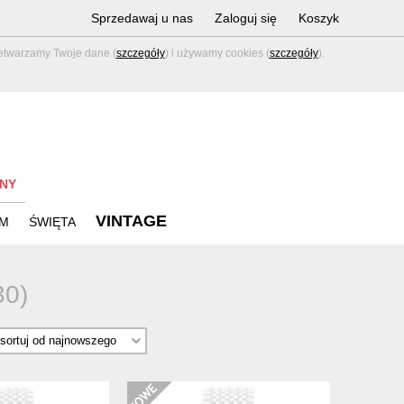
Sprzedawaj u nas
Zaloguj się
Koszyk
zetwarzamy Twoje dane (
szczegóły
) i używamy cookies (
szczegóły
).
NY
VINTAGE
M
ŚWIĘTA
30)