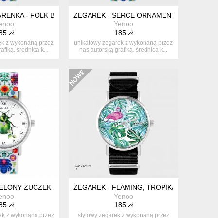
NOWY
RENKA - FOLK BIAŁY, NATO
ZEGAREK - SERCE ORNAMENTOWE - FOLK 
enoo
Yenoo
85 zł
185 zł
ek z wykonaną przez
unikatowy zegarek z wykonaną przez
afiką. średnica k...
nas autorską grafiką. średnica k...
NYLONOWY
IELONY ŻUCZEK - FOLK BIAŁY, NYLONOWY
ZEGAREK - FLAMING, TROPIKALNY - CZAR
enoo
Yenoo
85 zł
185 zł
ek z wykonaną przez
stylowy zegarek z wykonaną przez