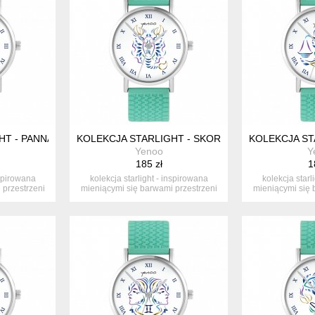
T - PANNA - SILIKONOWY, TURKUS
KOLEKCJA STARLIGHT - SKORPION - SILIKONOWY
KOLEKCJA ST
Yenoo
Y
185 zł
1
nspirowana
kolekcja starlight - inspirowana
kolekcja starl
 przestrzeni
mieniącymi się barwami przestrzeni
mieniącymi się 
ko...