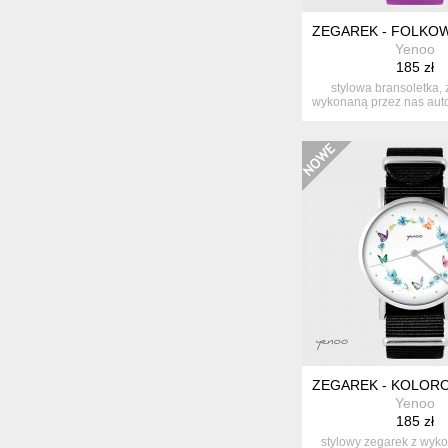
ZEGAREK - FOLKOW
Yenoo
185 zł
stylowa bransoletka, 
wykonaną przez nas auto
...
ZEGAREK - KOLOR
Yenoo
185 zł
stylowy zegarek z wyk