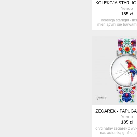
KOLEKCJA STARLIGH
Yenoo
185 zł
kolekcja starlight - i
mieniącymi się barwami
ko...
ZEGAREK - PAPUGA
Yenoo
185 zł
oryginalny zegarek z wy
nas autorską grafiką. ś