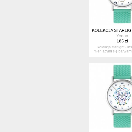
KOLEKCJA STARLIGH
Yenoo
185 zł
kolekcja starlight - i
mieniącymi się barwami
ko...