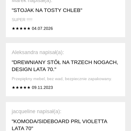
Marek napisał(a):
"STOJAK NA TOSTY CHLEB"
SUPER !!!!!
★★★★★ 04.07.2026
Aleksandra napisał(a):
"DREWNIANY STÓŁ NA TRZECH NOGACH,
DESIGN LATA 70."
Przepiękny mebel, bez wad, bezpiecznie zapakowany.
★★★★★ 09.11.2023
jacqueline napisał(a):
"KOMODA/SIDEBOARD PRL VIOLETTA
LATA 70"