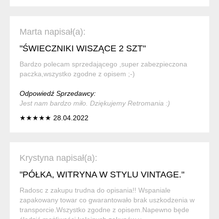
Marta napisał(a):
"ŚWIECZNIKI WISZĄCE 2 SZT"
Bardzo polecam sprzedającego ,super zabezpieczona
paczka,wszystko zgodne z opisem ;-)
Odpowiedź Sprzedawcy:
Jest nam bardzo miło. Dziękujemy Retromania :)
★★★★★ 28.04.2022
Krystyna napisał(a):
"PÓŁKA, WITRYNA W STYLU VINTAGE."
Radosc z zakupu trudna do opisania!! Wspaniale
zapakowany towar co gwarantowało brak uszkodzenia w
transporcie.Wszystko zgodne z opisem.Napewno będe