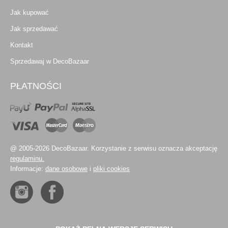
Jak kupować
Jak sprzedawać
Kontakt
Sprzedawaj w DecoBazaar
PŁATNOŚCI
@ 2005-2026 DecoBazaar. Korzystanie z serwisu oznacza akceptację
regulaminu.
Informacje:
dane osobowe
i
pliki cookies