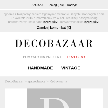
SZUKAJ
Zaloguj się
Koszyk
Zgodnie z Rozporządzeniem Ogólnym o Ochronie Danych Osobowych z dnia
27 kwietnia 2016 r. informujemy, że w celu realizacji naszych usług
przetwarzamy Twoje dane (
szczegóły
) i używamy cookies (
szczegóły
).
Zamknij komunikat [X]
POMYSŁY NA PREZENT
PRZECENY
HANDMADE
VINTAGE
DecoBazaar
>
sprzedawcy
>
Retromania