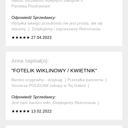
śledzić możliwości kolejnych zakupów u
Panstwa.Pozdrawiam
Odpowiedź Sprzedawcy:
Wysyłka takiego przedmiotu nie jest prosta, ale się
staramy :). Dziękujemy i zapraszamy Retromania
★★★★★ 27.04.2022
Anna napisał(a):
"FOTELIK WIKLINOWY / KWIETNIK"
Bardzo oryginalny - dziękuję :) Przesyłka pancerna :)
Szczerze POLECAM zakupy w Tej Galerii :)
Odpowiedź Sprzedawcy:
Jest nam bardzo miło. Dziękujemy Retromania :)
★★★★★ 13.02.2022