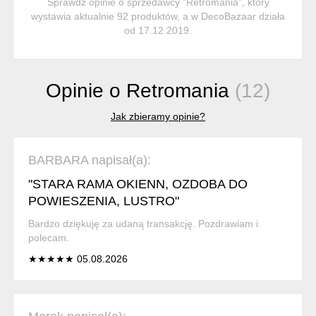
Sprawdź opinie o sprzedawcy "Retromania", który
wystawia aktualnie 92 produktów, a w DecoBazaar działa
od 17.12.2019.
Opinie o Retromania
(12)
Jak zbieramy opinie?
BARBARA napisał(a):
"STARA RAMA OKIENN, OZDOBA DO
POWIESZENIA, LUSTRO"
Bardzo dziękuję za udaną transakcję. Pozdrawiam i
polecam.
★★★★★ 05.08.2026