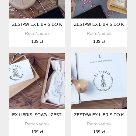
ZESTAW EX LIBRIS DO KSIĄŻEK - JASKÓŁKA
ZESTAW EX LIBRIS DO KSIĄŻ
RetroNadruk
RetroNadruk
139 zł
139 zł
EX LIBRIS, SOWA - ZESTAW PREZENTOWY.
ZESTAW EX LIBRIS DO KSIĄŻ
RetroNadruk
RetroNadruk
139 zł
139 zł