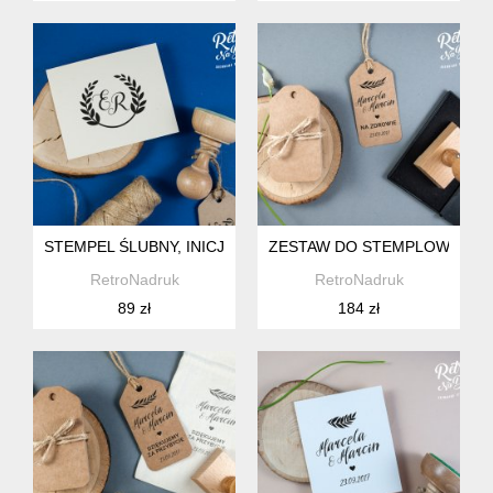
STEMPEL ŚLUBNY, INICJAŁY PARY MŁODEJ 40MM
ZESTAW DO STEMPLOWANIA 
RetroNadruk
RetroNadruk
89 zł
184 zł