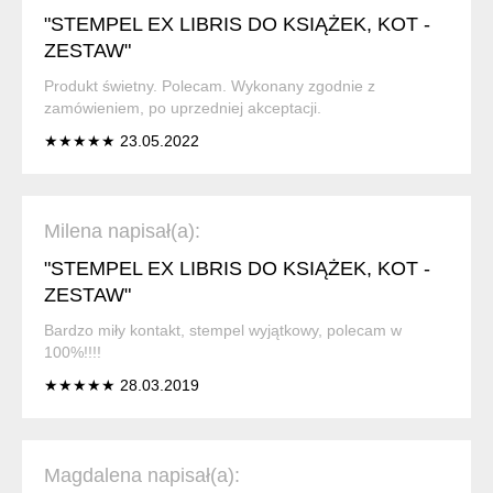
"STEMPEL EX LIBRIS DO KSIĄŻEK, KOT -
ZESTAW"
Produkt świetny. Polecam. Wykonany zgodnie z
zamówieniem, po uprzedniej akceptacji.
★★★★★ 23.05.2022
Milena napisał(a):
"STEMPEL EX LIBRIS DO KSIĄŻEK, KOT -
ZESTAW"
Bardzo miły kontakt, stempel wyjątkowy, polecam w
100%!!!!
★★★★★ 28.03.2019
Magdalena napisał(a):