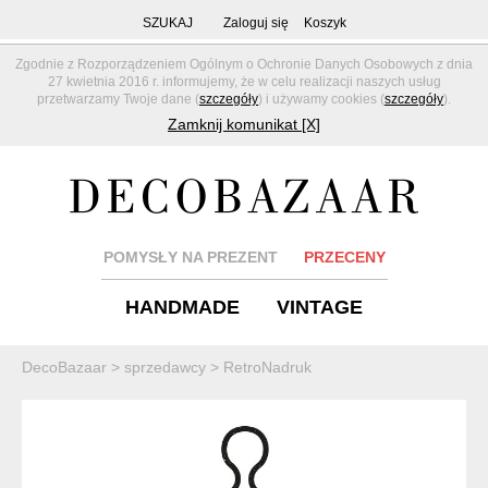
SZUKAJ
Zaloguj się
Koszyk
Zgodnie z Rozporządzeniem Ogólnym o Ochronie Danych Osobowych z dnia
27 kwietnia 2016 r. informujemy, że w celu realizacji naszych usług
przetwarzamy Twoje dane (
szczegóły
) i używamy cookies (
szczegóły
).
Zamknij komunikat [X]
POMYSŁY NA PREZENT
PRZECENY
HANDMADE
VINTAGE
DecoBazaar
>
sprzedawcy
>
RetroNadruk