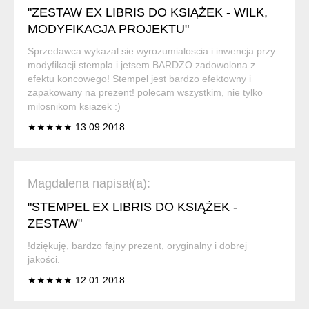
"ZESTAW EX LIBRIS DO KSIĄŻEK - WILK,
MODYFIKACJA PROJEKTU"
Sprzedawca wykazal sie wyrozumialoscia i inwencja przy
modyfikacji stempla i jetsem BARDZO zadowolona z
efektu koncowego! Stempel jest bardzo efektowny i
zapakowany na prezent! polecam wszystkim, nie tylko
milosnikom ksiazek :)
★★★★★ 13.09.2018
Magdalena napisał(a):
"STEMPEL EX LIBRIS DO KSIĄŻEK -
ZESTAW"
!dziękuję, bardzo fajny prezent, oryginalny i dobrej
jakości.
★★★★★ 12.01.2018