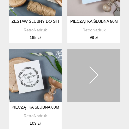
ZESTAW ŚLUBNY DO STEMPLOWANIA ZAWIESZEK NA PODZ
PIECZĄTKA ŚLUBNA 50MM, P
RetroNadruk
RetroNadruk
185 zł
99 zł
PIECZĄTKA ŚLUBNA 60MM, WIANEK
RetroNadruk
109 zł