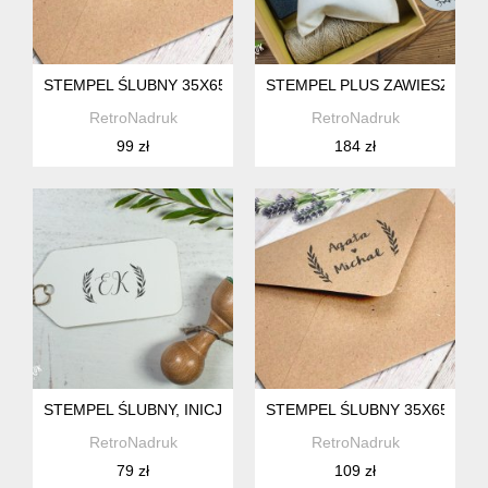
STEMPEL ŚLUBNY 35X65MM PERSONALIZOWANY
STEMPEL PLUS ZAWIESZKI ŚL
RetroNadruk
RetroNadruk
99 zł
184 zł
STEMPEL ŚLUBNY, INICJAŁY PARY MŁODEJ
STEMPEL ŚLUBNY 35X65MM 
RetroNadruk
RetroNadruk
79 zł
109 zł