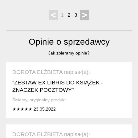
<
>
1
2
3
Opinie o sprzedawcy
Jak zbieramy opinie?
DOROTA ELŻBIETA napisał(a):
"ZESTAW EX LIBRIS DO KSIĄŻEK -
ZNACZEK POCZTOWY"
Świetny, oryginalny produkt.
★★★★★ 23.05.2022
DOROTA ELŻBIETA napisał(a):