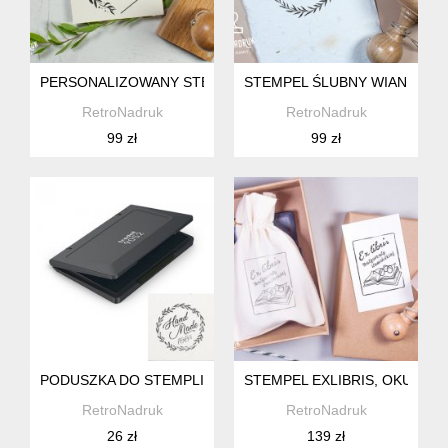
PERSONALIZOWANY STEMPEL ŚLUBNY, 60X50MM
STEMPEL ŚLUBNY WIANEK, 6
RetroNadruk
RetroNadruk
99 zł
99 zł
PODUSZKA DO STEMPLI 110X70MM Z TUSZEM CZARNYM
STEMPEL EXLIBRIS, OKULARY
RetroNadruk
RetroNadruk
26 zł
139 zł