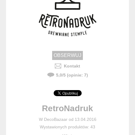
Kontakt
5,0
/
5
(opinie:
7
)
RetroNadruk
W DecoBazaar od 13.04.2016
Wystawionych produktów: 43