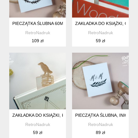
PIECZĄTKA ŚLUBNA 60MM, WIANEK Z ESTRAGONU
ZAKŁADKA DO KSIĄŻKI, OKUL
RetroNadruk
RetroNadruk
109 zł
59 zł
ZAKŁADKA DO KSIĄŻKI, KRUK
PIECZĄTKA ŚLUBNA, INICJAŁ
RetroNadruk
RetroNadruk
59 zł
89 zł