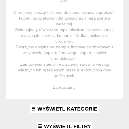
Witaj,
Oferujemy pieczątki ślubne do stemplowania zaproszeń,
kopert, podziękowań dla gości oraz innej papeterii
weselnej.
Wykonujemy również stemple okolicznościowe na takie
okazje jak: chrzest, komunie, 18-tka, jubileusze,
urodziny...
Tworzymy oryginalne stemple firmowe do znakowania
wizytówek, papieru firmowego, kopert i etykiet
produktowych.
Zamówienia stempli realizujemy zarówno według
własnych lub przesłanych przez Klientów projektów
graficznych.
Zapraszamy!
WYŚWIETL KATEGORIE
WYŚWIETL FILTRY