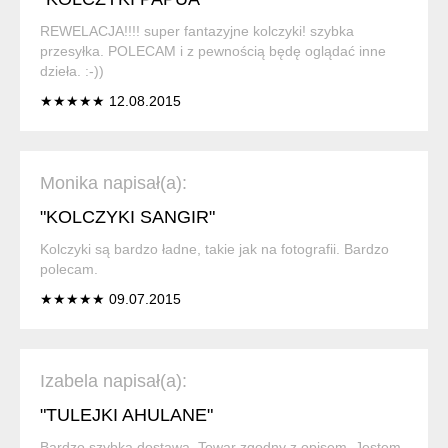
REWELACJA!!!! super fantazyjne kolczyki! szybka
przesyłka. POLECAM i z pewnością będę oglądać inne
dzieła. :-))
★★★★★ 12.08.2015
Monika napisał(a):
"KOLCZYKI SANGIR"
Kolczyki są bardzo ładne, takie jak na fotografii. Bardzo
polecam.
★★★★★ 09.07.2015
Izabela napisał(a):
"TULEJKI AHULANE"
Bardzo szybka dostawa. Towar zgodny z opisem. Jestem