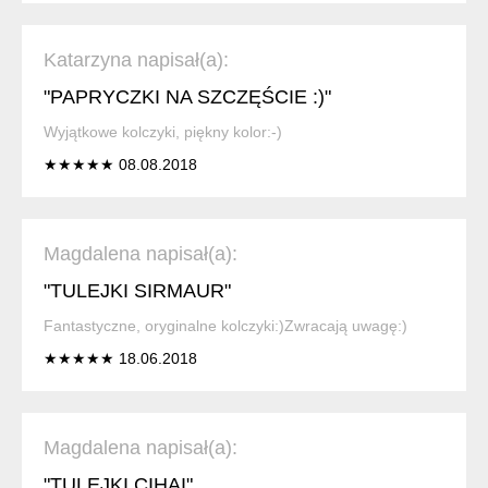
Katarzyna napisał(a):
"PAPRYCZKI NA SZCZĘŚCIE :)"
Wyjątkowe kolczyki, piękny kolor:-)
★★★★★ 08.08.2018
Magdalena napisał(a):
"TULEJKI SIRMAUR"
Fantastyczne, oryginalne kolczyki:)Zwracają uwagę:)
★★★★★ 18.06.2018
Magdalena napisał(a):
"TULEJKI CIHAI"