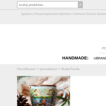
Zgodnie z Rozporządzeniem Ogólnym o Ochronie Danych Osobowych 
P
HANDMADE:
UBRAN
DecoBazaar
>
sprzedawcy
>
StudioPaulla