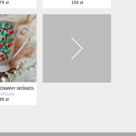
79 zł
159 zł
LOWANY WIŚNIOWY MAZUREK KUBEK ŚNIADANIOWY
ioPaulla
49 zł