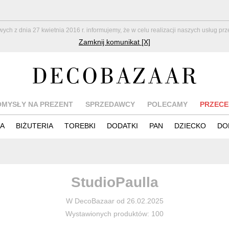
z dnia 27 kwietnia 2016 r. informujemy, że w celu realizacji naszych usług pr
Zamknij komunikat [X]
OMYSŁY NA PREZENT
SPRZEDAWCY
POLECAMY
PRZECE
IA
BIŻUTERIA
TOREBKI
DODATKI
PAN
DZIECKO
DO
StudioPaulla
W DecoBazaar od 26.02.2025
Wystawionych produktów: 100