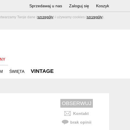
Sprzedawaj u nas
Zaloguj się
Koszyk
zetwarzamy Twoje dane (
szczegóły
) i używamy cookies (
szczegóły
).
NY
VINTAGE
M
ŚWIĘTA
Kontakt
brak opinii