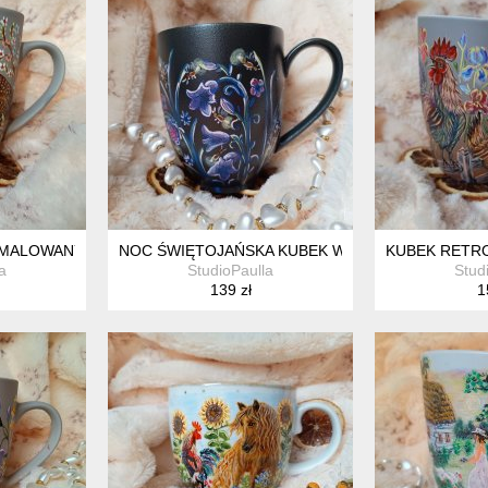
MALOWANY KUBEK 300 ML.
NOC ŚWIĘTOJAŃSKA KUBEK WEWNĘTRZNEGO ŚWI
KUBEK RETRO
a
StudioPaulla
Stud
139 zł
1