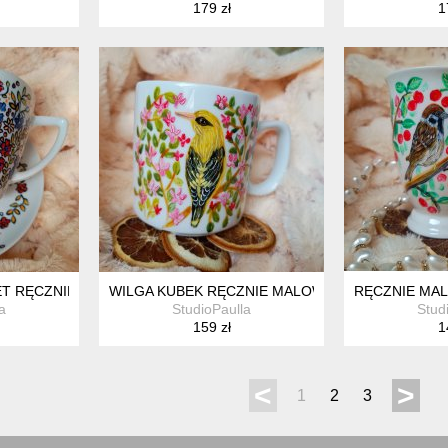
179 zł
1
 RĘCZNIE MALOWANY FILIŻANKA 350 ML.
WILGA KUBEK RĘCZNIE MALOWANY 270 ML
RĘCZNIE MA
a
StudioPaulla
Stud
159 zł
1
<
>
1
2
3