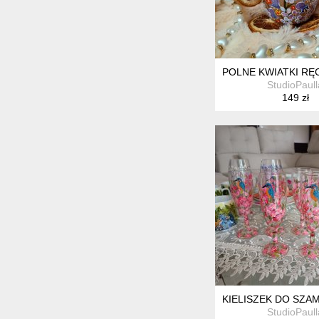
POLNE KWIATKI RĘ
StudioPaull
149 zł
KIELISZEK DO SZA
StudioPaull