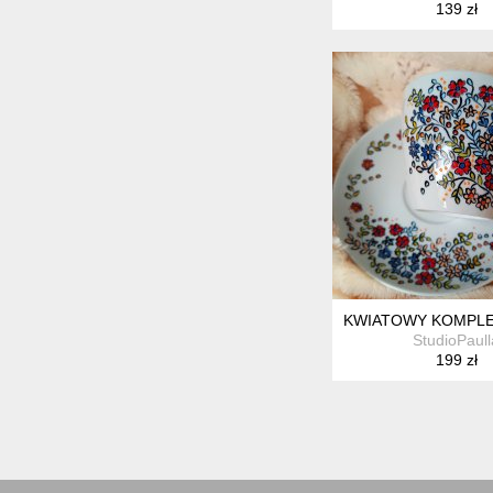
139 zł
KWIATOWY KOMPLET
StudioPaull
199 zł