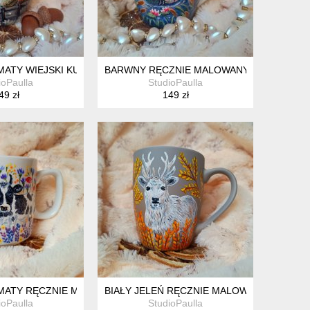
UBEK 480 ML.
IMATY WIEJSKI KUBEK Z GĄSKAMI RĘCZNIE MALOWANY 300 ML.
BARWNY RĘCZNIE MALOWANY KUBEK KACZK
ioPaulla
StudioPaulla
49 zł
149 zł
CA KUBEK 300 ML.
IMATY RĘCZNIE MALOWANY KUBEK 270 ML.
BIAŁY JELEŃ RĘCZNIE MALOWANY KUBEK 3
ioPaulla
StudioPaulla