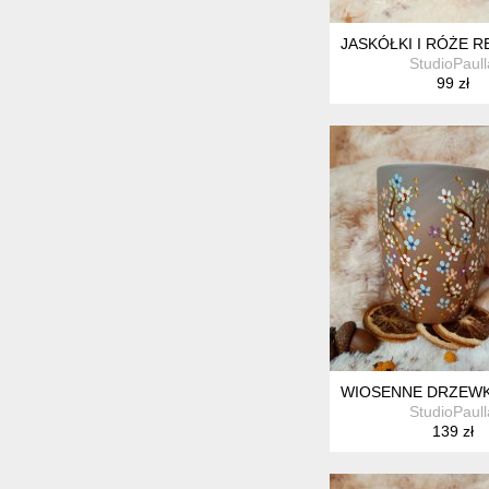
JASKÓŁKI I RÓŻE 
StudioPaull
99 zł
WIOSENNE DRZEWKA
StudioPaull
139 zł