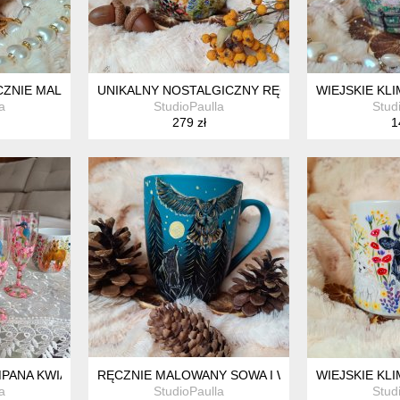
CZNIE MALOWANY KUBEK 300 ML.
UNIKALNY NOSTALGICZNY RĘCZNIE MALOWANY K
WIEJSKIE KL
a
StudioPaulla
Stud
279 zł
1
MPANA KWIATY I ZIMORODEK RĘCZNIE MALOWANY
RĘCZNIE MALOWANY SOWA I WILK PEŁNIA KSIĘŻY
WIEJSKIE KL
a
StudioPaulla
Stud