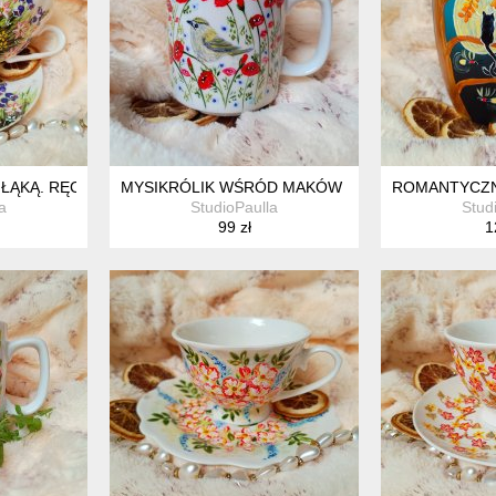
 ŁĄKĄ. RĘCZNIE MALOWANY POLNE DZWONKI
MYSIKRÓLIK WŚRÓD MAKÓW RĘCZNIE MALOWANY
ROMANTYCZNA
a
StudioPaulla
Stud
99 zł
1