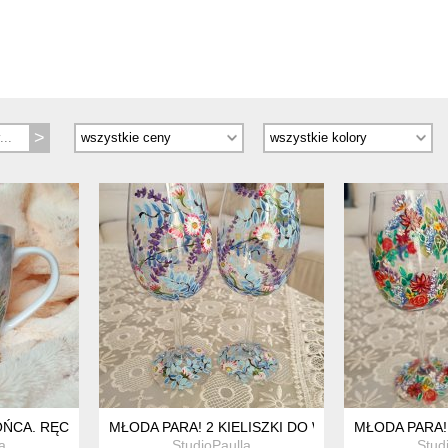
ŃCA. RĘCZNIE MALOWANY KUBEK 300 ML.
MŁODA PARA! 2 KIELISZKI DO WINA 280 ML.
MŁODA PARA! 
a
StudioPaulla
Stud