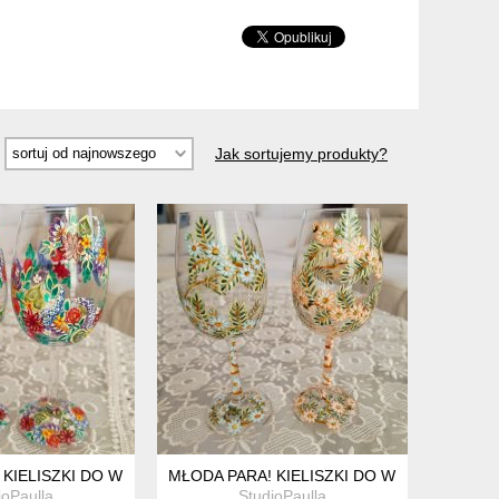
Jak sortujemy produkty?
KIELISZKI DO WINA 280 ML 2 SZTUKI
MŁODA PARA! KIELISZKI DO WINA 280 ML. 2
ioPaulla
StudioPaulla