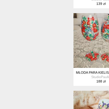
139 zł
MŁODA PARA KIELISZ
StudioPaull
188 zł