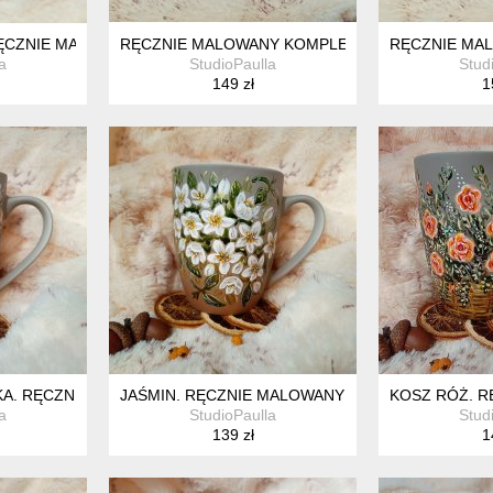
RĘCZNIE MALOWANY KUBEK 270 ML
RĘCZNIE MALOWANY KOMPLET W KWIATY 200 ML.
RĘCZNIE MAL
a
StudioPaulla
Stud
149 zł
1
. RĘCZNIE MALOWANY KUBEK 300 ML.
JAŚMIN. RĘCZNIE MALOWANY KUBEK 300 ML.
KOSZ RÓŻ. R
a
StudioPaulla
Stud
139 zł
1