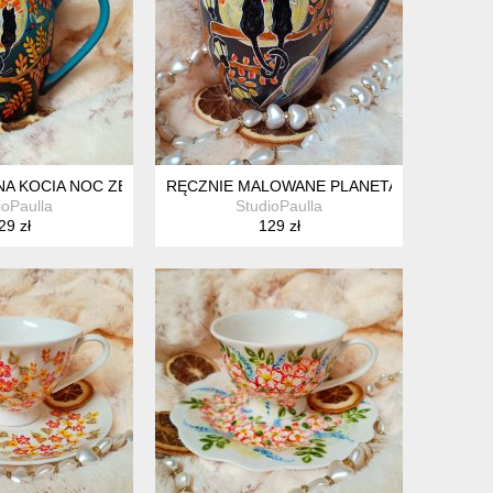
 KUBEK 270 ML.
 KOCIA NOC ZE ŚWIETLIKAMI PEŁNIA KSIĘŻYCA MALOWANY RĘ
RĘCZNIE MALOWANE PLANETARNE KOTY K
ioPaulla
StudioPaulla
29 zł
129 zł