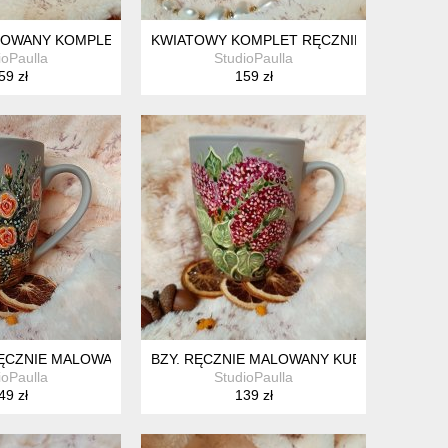
 II
OWANY KOMPLET W KWIATY 200 ML.
KWIATOWY KOMPLET RĘCZNIE MALOWANY 
ioPaulla
StudioPaulla
59 zł
159 zł
ĘCZNIE MALOWANY KUBEK 300 ML.
BZY. RĘCZNIE MALOWANY KUBEK 300 ML.
ioPaulla
StudioPaulla
49 zł
139 zł