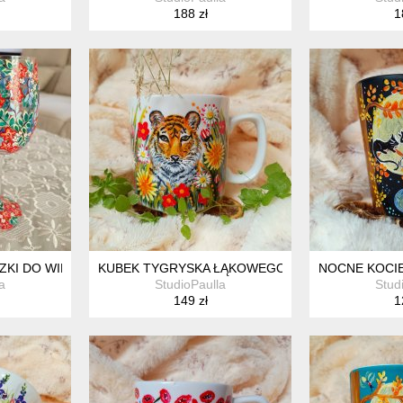
188 zł
1
KI DO WINA 280 ML. 2 SZTUKI.
KUBEK TYGRYSKA ŁĄKOWEGO RĘCZNIE MALOWAN
NOCNE KOCIE
a
StudioPaulla
Stud
149 zł
1