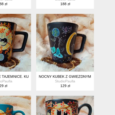
88 zł
188 zł
Y KUBEK 270 ML
 TAJEMNICE. KUBEK RĘCZNIE MALOWANY 300 ML.
NOCNY KUBEK Z GWIEZDNYMI KOTAMI 300 
ioPaulla
StudioPaulla
29 zł
129 zł