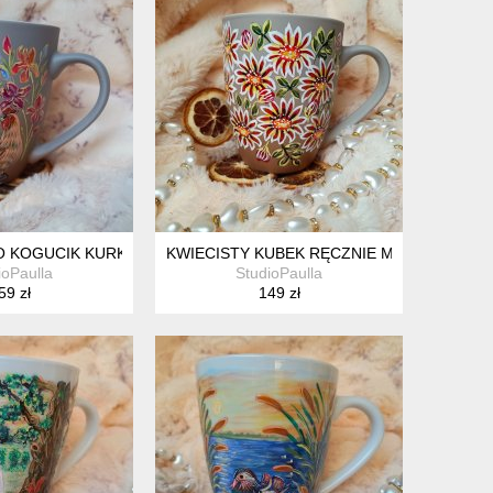
ATŁA ŚWIETLIKI RĘKODZIEŁO
 KOGUCIK KURKA I IRYSY RĘCZNIE MALOWANY 300 ML.
KWIECISTY KUBEK RĘCZNIE MALOWANY 30
ioPaulla
StudioPaulla
59 zł
149 zł