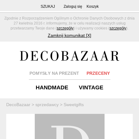
SZUKAJ
Zaloguj się
Koszyk
Zgodnie z Rozporządzeniem Ogólnym o Ochronie Danych Osobowych z dnia
27 kwietnia 2016 r. informujemy, że w celu realizacji naszych usług
przetwarzamy Twoje dane (
szczegóły
) i używamy cookies (
szczegóły
).
Zamknij komunikat [X]
POMYSŁY NA PREZENT
PRZECENY
HANDMADE
VINTAGE
DecoBazaar
>
sprzedawcy
>
Sweetgifts