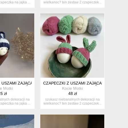
apeczka na jajka ...
wielkanoc? ten zestaw 2 czapeczek...
T. (NIEBIESKI, ŻÓŁTY, ZIELONY)
 USZAMI ZAJĄCA NA JAJKA WIELKANOCNE - 1 SZT.
CZAPECZKI Z USZAMI ZAJĄCA NA JAJKA WI
e Motki
Kocie Motki
5 zł
48 zł
lnych dekoracji na
szukasz niebanalnych dekoracji na
apeczka na jajka ...
wielkanoc? ten zestaw 2 czapeczek...