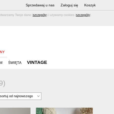
Sprzedawaj u nas
Zaloguj się
Koszyk
zetwarzamy Twoje dane (
szczegóły
) i używamy cookies (
szczegóły
).
NY
VINTAGE
M
ŚWIĘTA
9)