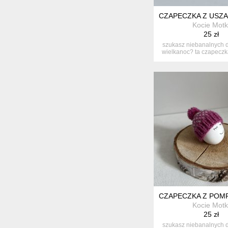
CZAPECZKA Z USZAM
Kocie Motk
25 zł
szukasz niebanalnych d
wielkanoc? ta czapeczka 
CZAPECZKA Z POMP
Kocie Motk
25 zł
szukasz niebanalnych d