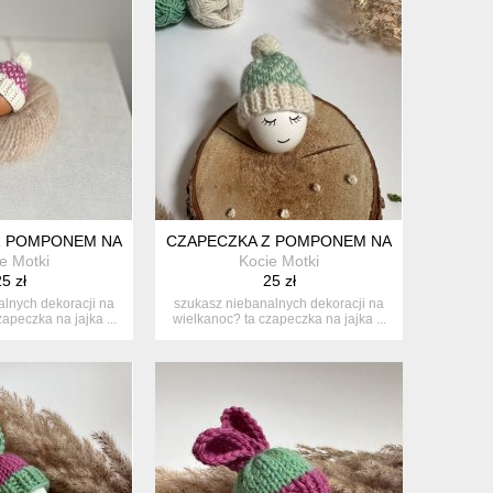
 POMPONEM NA JAJKA WIELKANOCNE - 1 SZT.
CZAPECZKA Z POMPONEM NA JAJKA WIELKA
e Motki
Kocie Motki
5 zł
25 zł
lnych dekoracji na
szukasz niebanalnych dekoracji na
apeczka na jajka ...
wielkanoc? ta czapeczka na jajka ...