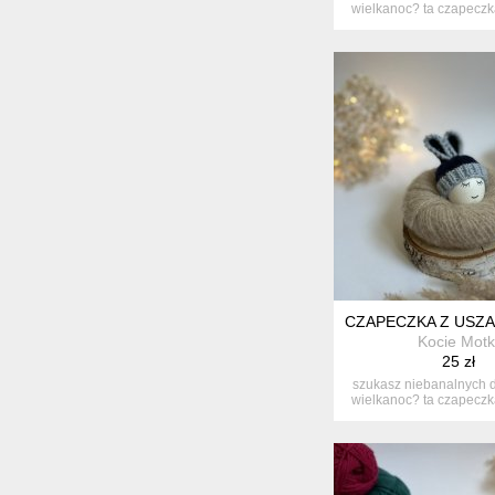
wielkanoc? ta czapeczka 
CZAPECZKA Z USZAM
Kocie Motk
25 zł
szukasz niebanalnych d
wielkanoc? ta czapeczka 