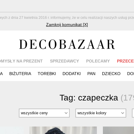
z dnia 27 kwietnia 2016 r. informujemy, że w celu realizacji naszych usług pr
Zamknij komunikat [X]
OMYSŁY NA PREZENT
SPRZEDAWCY
POLECAMY
PRZECE
IA
BIŻUTERIA
TOREBKI
DODATKI
PAN
DZIECKO
DO
Tag:
czapeczka
(17