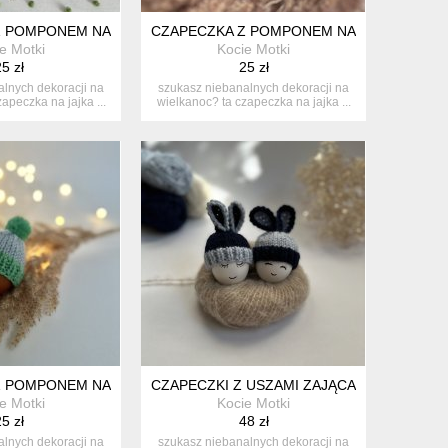
OCNE - 1 SZT.
 POMPONEM NA JAJKA WIELKANOCNE - 1 SZT.
CZAPECZKA Z POMPONEM NA JAJKA WIELKA
e Motki
Kocie Motki
5 zł
25 zł
lnych dekoracji na
szukasz niebanalnych dekoracji na
apeczka na jajka ...
wielkanoc? ta czapeczka na jajka ...
 - 1 SZT.
 POMPONEM NA JAJKA WIELKANOCNE - 1 SZT.
CZAPECZKI Z USZAMI ZAJĄCA NA JAJKA WI
e Motki
Kocie Motki
5 zł
48 zł
lnych dekoracji na
szukasz niebanalnych dekoracji na