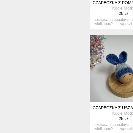
CZAPECZKA Z POMP
Kocie Motk
25 zł
szukasz niebanalnych d
wielkanoc? ta czapeczka 
CZAPECZKA Z USZAM
Kocie Motk
25 zł
szukasz niebanalnych d
wielkanoc? ta czapeczka 