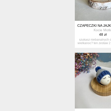
CZAPECZKI NA JAJ
Kocie Motk
48 zł
szukasz niebanalnych d
wielkanoc? ten zestaw 2