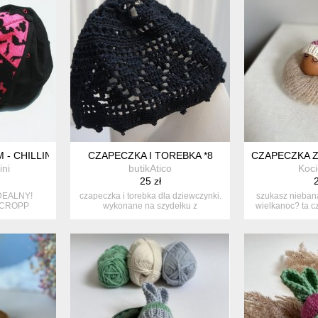
 - CHILLIN
CZAPECZKA I TOREBKA *8
CZAPECZKA Z
ini
butikAtico
Koci
25 zł
2
DEALNY!
czapeczka i torebka dla dziewczynki.
szukasz niebana
/ CROPP
wykonane na szydełku z
wielkanoc? ta cz
bawełniane...