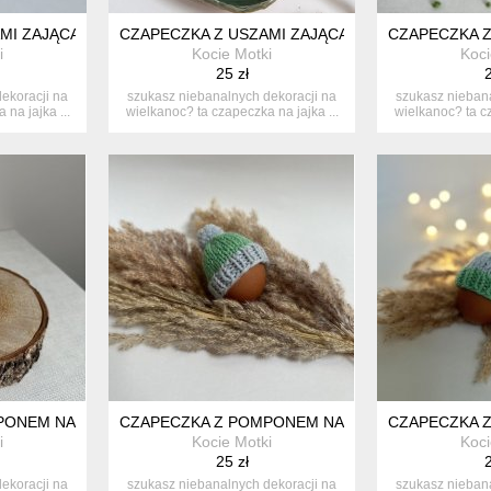
I ZAJĄCA NA JAJKA WIELKANOCNE - 1 SZT.
CZAPECZKA Z USZAMI ZAJĄCA NA JAJKA WIELKAN
CZAPECZKA Z
i
Kocie Motki
Koci
25 zł
2
ekoracji na
szukasz niebanalnych dekoracji na
szukasz niebana
na jajka ...
wielkanoc? ta czapeczka na jajka ...
wielkanoc? ta cz
ONEM NA JAJKA WIELKANOCNE - 1 SZT.
CZAPECZKA Z POMPONEM NA JAJKA WIELKANOCNE
CZAPECZKA Z
i
Kocie Motki
Koci
25 zł
2
ekoracji na
szukasz niebanalnych dekoracji na
szukasz niebana