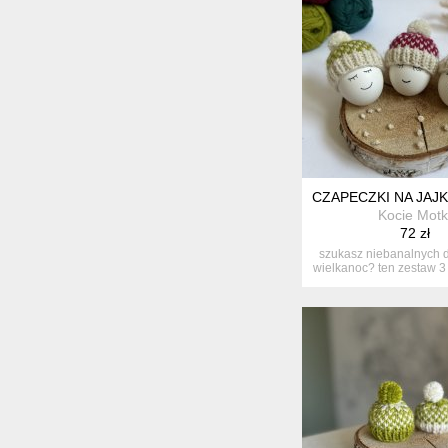
CZAPECZKI NA JAJK
Kocie Motk
72 zł
szukasz niebanalnych d
wielkanoc? ten zestaw 3