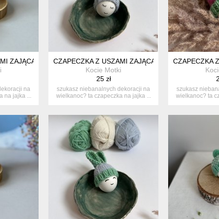
I ZAJĄCA NA JAJKA WIELKANOCNE - 1 SZT.
CZAPECZKA Z USZAMI ZAJĄCA NA JAJKA WIELKAN
CZAPECZKA Z
i
Kocie Motki
Koci
25 zł
2
ekoracji na
szukasz niebanalnych dekoracji na
szukasz niebana
na jajka ...
wielkanoc? ta czapeczka na jajka ...
wielkanoc? ta cz