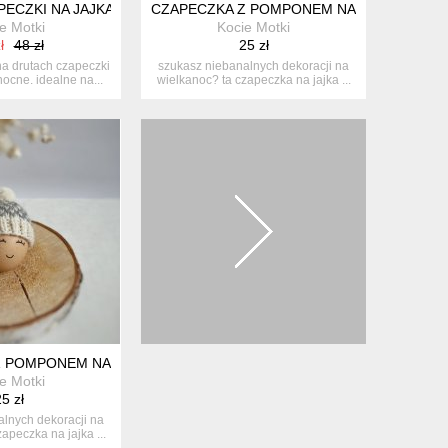
SZT.
ECZKI NA JAJKA - ZESTAW 2 SZT. DEKORACJE WIELKANOCNE
CZAPECZKA Z POMPONEM NA JAJKA WIELKA
e Motki
Kocie Motki
ł
48 zł
25 zł
na drutach czapeczki
szukasz niebanalnych dekoracji na
nocne. idealne na...
wielkanoc? ta czapeczka na jajka ...
SZT.
 POMPONEM NA JAJKA WIELKANOCNE - 1 SZT.
e Motki
5 zł
lnych dekoracji na
apeczka na jajka ...