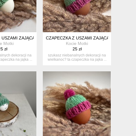
OCNE - 1 SZT.
 USZAMI ZAJĄCA NA JAJKA WIELKANOCNE - 1 SZT.
CZAPECZKA Z USZAMI ZAJĄCA NA JAJKA WI
e Motki
Kocie Motki
5 zł
25 zł
lnych dekoracji na
szukasz niebanalnych dekoracji na
apeczka na jajka ...
wielkanoc? ta czapeczka na jajka ...