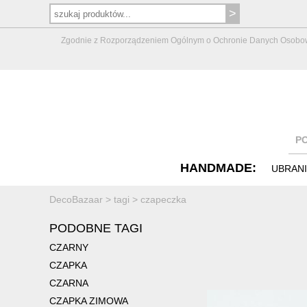
Zgodnie z Rozporządzeniem Ogólnym o Ochronie Danych Osobowych 
P
HANDMADE:
UBRAN
DecoBazaar
>
tagi
>
czapeczka
PODOBNE TAGI
CZARNY
CZAPKA
CZARNA
CZAPKA ZIMOWA