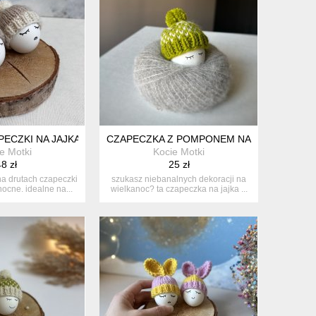
ZT. (GRANAT, MALINA, MORSKI)
ECZKI NA JAJKA - ZESTAW 2 SZT. DEKORACJE WIELKANOCNE
CZAPECZKA Z POMPONEM NA JAJKA WIELK
e Motki
Kocie Motki
8 zł
25 zł
na drutach czapeczki
szukasz niebanalnych dekoracji na
nocne. idealne na...
wielkanoc? ta czapeczka na jajka ...