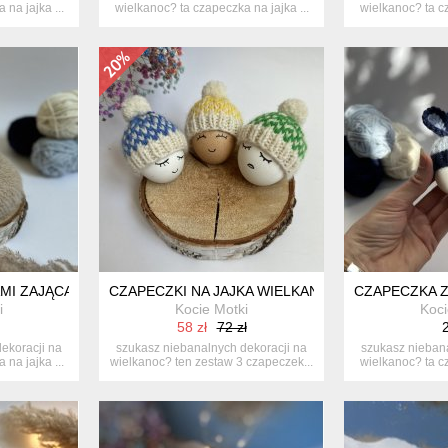
na jajka ...
wielkanoc? ta czapeczka na jajka ...
wielkanoc? ta cz
I ZAJĄCA NA JAJKA WIELKANOCNE - 1 SZT.
CZAPECZKI NA JAJKA WIELKANOCNE - ZESTAW 3 SZ
CZAPECZKA Z
i
Kocie Motki
Koci
58 zł
72 zł
2
ekoracji na
szukasz niebanalnych dekoracji na
szukasz niebana
na jajka ...
wielkanoc? ten zestaw 3 czapeczek...
wielkanoc? ta cz