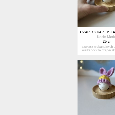
CZAPECZKA Z USZAM
Kocie Motk
25 zł
szukasz niebanalnych d
wielkanoc? ta czapeczka 