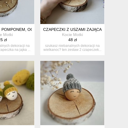
ELKANOCNE
- 1 SZT. DEKORACJE WIELKANOCNE
 POMPONEM, OCIEPLACZ NA JAJKO - 1 SZT. DEKORACJE WIELK
CZAPECZKI Z USZAMI ZAJĄCA NA JAJKA WI
e Motki
Kocie Motki
5 zł
48 zł
lnych dekoracji na
szukasz niebanalnych dekoracji na
apeczka na jajka ...
wielkanoc? ten zestaw 2 czapeczek...