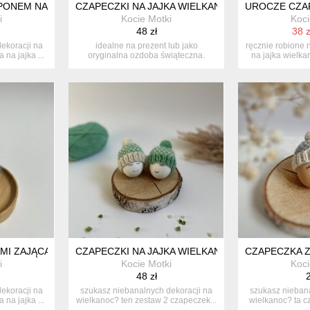
ONEM NA JAJKA WIELKANOCNE - 1 SZT.
CZAPECZKI NA JAJKA WIELKANOCNE - ZESTAW 2 
UROCZE CZAP
i
Kocie Motki
Koci
48 zł
38 z
ekoracji na
idealne na prezent lub jako
ręcznie robione 
na jajka ...
oryginalna ozdoba świąteczna.
na jajka wielka
wykonane ...
I ZAJĄCA NA JAJKA WIELKANOCNE - 1 SZT.
CZAPECZKI NA JAJKA WIELKANOCNE - ZESTAW 2 
CZAPECZKA Z
i
Kocie Motki
Koci
48 zł
2
ekoracji na
szukasz niebanalnych dekoracji na
szukasz niebana
na jajka ...
wielkanoc? ten zestaw 2 czapeczek...
wielkanoc? ta cz