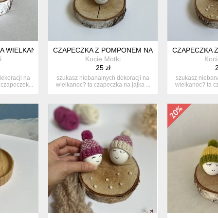
KA WIELKANOCNE, OCIEPLACZE - ZESTAW 2 SZT. DEKORACJE WI
CZAPECZKA Z POMPONEM NA JAJKA, OCIEPLACZ 
CZAPECZKA Z
i
Kocie Motki
Koci
25 zł
2
ekoracji na
szukasz niebanalnych dekoracji na
szukasz niebana
 czapeczek...
wielkanoc? ta czapeczka na jajka ...
wielkanoc? ta cz