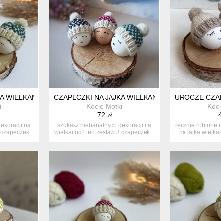
A WIELKANOCNE - ZESTAW 3 SZT. (LIMONKA, MALINA, MORSKI)
CZAPECZKI NA JAJKA WIELKANOCNE - ZESTAW 3 S
UROCZE CZAP
i
Kocie Motki
Koci
72 zł
4
ekoracji na
szukasz niebanalnych dekoracji na
ręcznie robione 
 czapeczek...
wielkanoc? ten zestaw 3 czapeczek...
na jajka wielka