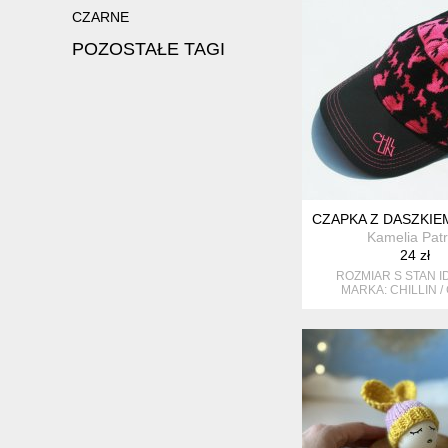
CZARNE
POZOSTAŁE TAGI
CZAPKA Z DASZKIEM
Kamelia Patr
24 zł
ROZMIAR S STAN I
MARKA: CHILLIN 