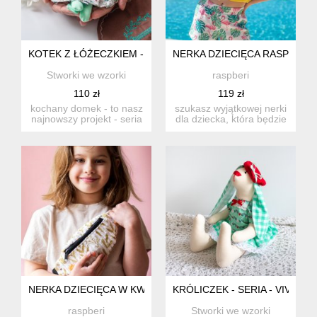
KOTEK Z ŁÓŻECZKIEM - MIĘTULKA - SERIA KOCHANY DOME
NERKA DZIECIĘCA RASPBERI 
Stworki we wzorki
raspberi
110 zł
119 zł
kochany domek - to nasz
szukasz wyjątkowej nerki
najnowszy projekt - seria
dla dziecka, która będzie
niesamowitych zabawe...
zarówno praktyczna,...
NERKA DZIECIĘCA W KWIATY Z GRUBEGO SZTRUKSU
KRÓLICZEK - SERIA - VIVE LA
raspberi
Stworki we wzorki