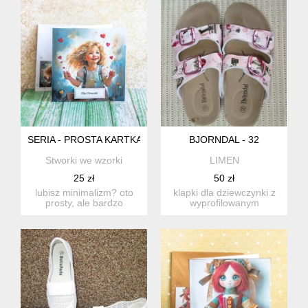
SERIA - PROSTA KARTKA I KOPERTA - DLA CÓRECZKI ( NR 1 
BJORNDAL - 32
Stworki we wzorki
LIMEN
25 zł
50 zł
lubisz minimalizm? oto
klapki dla dziewczynki z
prosty, ale bardzo
wyprofilowanym
elegancki zestaw
środkiem. na różowym tle
składający ...
ciek...