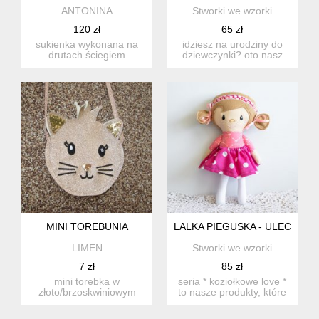
ANTONINA
Stworki we wzorki
120 zł
65 zł
sukienka wykonana na
idziesz na urodziny do
drutach ściegiem
dziewczynki? oto nasz
ściągaczowym,
pomysł na cudowny
dziewczęca. ...
prezent...
MINI TOREBUNIA
LALKA PIEGUSKA - ULECZKA- 
LIMEN
Stworki we wzorki
7 zł
85 zł
mini torebka w
seria * koziołkowe love *
złoto/brzoskwiniowym
to nasze produkty, które
kolorze. brokatowa,ładnie
są z nami od zawsze...
się bły...