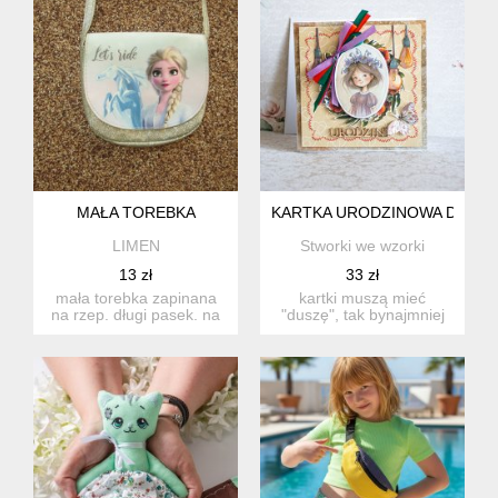
MAŁA TOREBKA
KARTKA URODZINOWA DLA DZ
LIMEN
Stworki we wzorki
13 zł
33 zł
mała torebka zapinana
kartki muszą mieć
na rzep. długi pasek. na
"duszę", tak bynajmniej
klapie,od środka żółt...
myślimy :) w nasz...