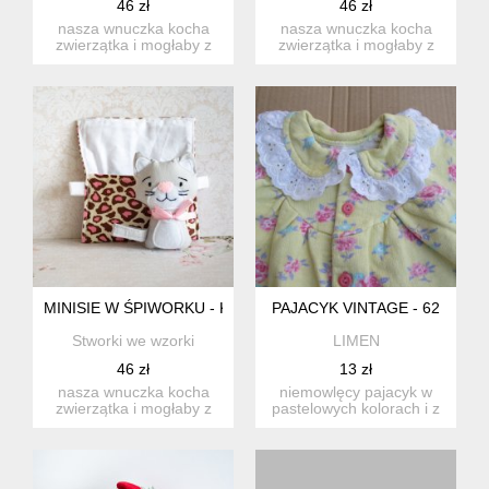
46 zł
46 zł
nasza wnuczka kocha
nasza wnuczka kocha
zwierzątka i mogłaby z
zwierzątka i mogłaby z
nimi się nie rozstawać.
nimi się nie rozstawać.
st...
st...
MINISIE W ŚPIWORKU - KOTEK SZARY
PAJACYK VINTAGE - 62
Stworki we wzorki
LIMEN
46 zł
13 zł
nasza wnuczka kocha
niemowlęcy pajacyk w
zwierzątka i mogłaby z
pastelowych kolorach i z
nimi się nie rozstawać.
eleganckim kołnierzykie...
st...