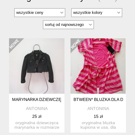
MARYNARKA DZIEWCZĘCA 9-10 LAT
BTWEEN* BLUZKA DLA DZIEWC
ANTONINA
ANTONINA
25 zł
15 zł
oryginalna dziewczęca
oryginalna bluzka
marynarka w rozmiarze
kupiona w usa, dla
140 cm, dla małej
dziewczynki w wieku ok.