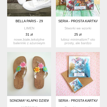
BELLA PARIS - 29
SERIA - PROSTA KARTKA I KOP
LIMEN
Stworki we wzorki
31 zł
25 zł
nowe,białe,tekstylne
lubisz minimalizm? oto
balerinki z ażurowym
prosty, ale bardzo
wzorem. rozmiar 29.
elegancki zestaw
długo...
składający ...
SONOMA* KLAPKI DZIEWCZĘCE
SERIA - PROSTA KARTKA I KO