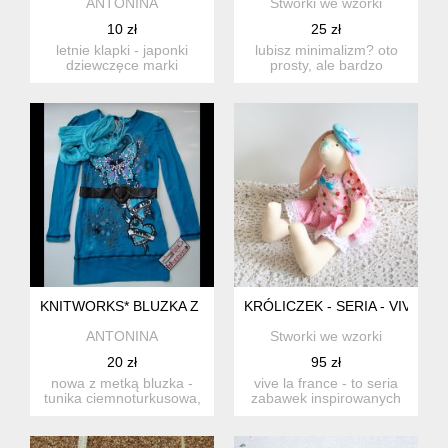
ANTONINA
Stworki we wzorki
10 zł
25 zł
letnie klapki - japonki
lubisz minimalizm? oto
dziewczęce marki
prosty, ale bardzo
sonoma, kupione w usa
elegancki zestaw
rozm...
składający ...
KNITWORKS* BLUZKA Z PASKIEM I SZALICZKIEM
KRÓLICZEK - SERIA - VIVE LA
ANTONINA
Stworki we wzorki
20 zł
95 zł
nowa z metką bluzka -
vive la france - to seria
tunika ciemnoturkusowa,
zabawek inspirowanych
przywieziona z usa. w...
podróżą do paryża kró...