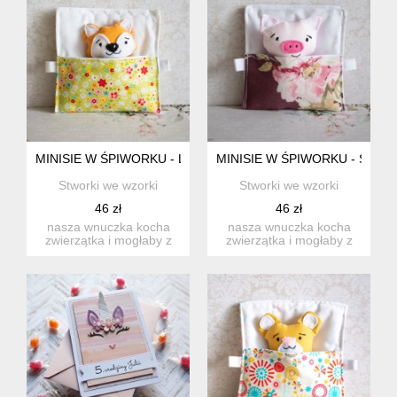
MINISIE W ŚPIWORKU - LISEK
MINISIE W ŚPIWORKU - ŚWIN
Stworki we wzorki
Stworki we wzorki
46 zł
46 zł
nasza wnuczka kocha
nasza wnuczka kocha
zwierzątka i mogłaby z
zwierzątka i mogłaby z
nimi się nie rozstawać.
nimi się nie rozstawać.
st...
st...