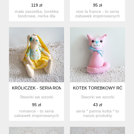
119 zł
95 zł
mała saszetka, torebka
vive la france - to seria
biodrowa, nerka dla
zabawek inspirowanych
dziecka wykonana z
podróżą do paryża kró...
grubego ...
KRÓLICZEK - SERIA ROMANTYCZNA - KASIA - 37 CM
KOTEK TOREBKOWY RÓŻYCZK
Stworki we wzorki
Stworki we wzorki
95 zł
43 zł
romance - to seria
seria * panna kotta * to
zabawek inspirowanych
nasze produkty
podróżą po polsce
stworzone dla każdego
królicza p...
małego i...