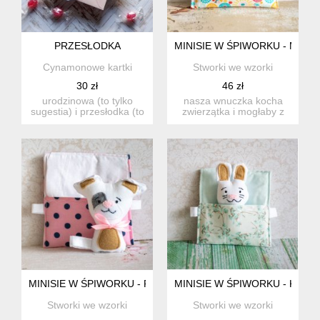
PRZESŁODKA
MINISIE W ŚPIWORKU - MISI
Cynamonowe kartki
Stworki we wzorki
30 zł
46 zł
urodzinowa (to tylko
nasza wnuczka kocha
sugestia) i przesłodka (to
zwierzątka i mogłaby z
fakt nad fakty) :) ...
nimi się nie rozstawać.
st...
MINISIE W ŚPIWORKU - PIESEK BIAŁY
MINISIE W ŚPIWORKU - KRÓL
Stworki we wzorki
Stworki we wzorki