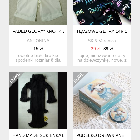
FADED GLORY* KRÓTKIE BIAŁE SPODENKI DLA DZIEWCZYNKI
TĘCZOWE GETRY 146-158,
ANTONINA
SK & Veronica
15 zł
29 zł
39 zł
świetne białe krótkie
fajne, nieużywane getry
spodenki rozmiar 8 dla
na dziewczynkę. nowe, z
dziewczynki w wieku ok.
metkami, marka happy ...
8...
HAND MADE SUKIENKA DZIEWCZĘCA Z FRĘDZLAMI
PUDEŁKO DREWNIANE - OWIE