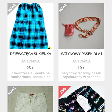
kobiet...
10-14 lat...
DZIEWCZĘCA SUKIENKA W KRATĘ 8-11 LAT
SATYNOWY PASEK DLA DZIE
ANTONINA
ANTONINA
25 zł
10 zł
dziewczęca sukienka na
satynowy tęczowy pasek
ramiączkach, bombka na
zapakowany w ozdobną
czarnej podszewce. suk...
satynową torebeczkę, na
pr...