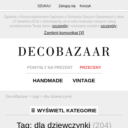
SZUKAJ
Zaloguj się
Koszyk
Zgodnie z Rozporządzeniem Ogólnym o Ochronie Danych Osobowych z dnia
27 kwietnia 2016 r. informujemy, że w celu realizacji naszych usług
przetwarzamy Twoje dane (
szczegóły
) i używamy cookies (
szczegóły
).
Zamknij komunikat [X]
POMYSŁY NA PREZENT
PRZECENY
HANDMADE
VINTAGE
DecoBazaar
>
tagi
>
dla dziewczynki
WYŚWIETL KATEGORIE
Tag:
dla dziewczynki
(204)