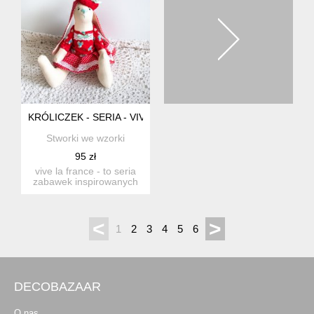
KRÓLICZEK - SERIA - VIVE LA FRANCE - CHARLOTTA - 37 CM
Stworki we wzorki
95 zł
vive la france - to seria
zabawek inspirowanych
podróżą do paryża kró...
<
>
1
2
3
4
5
6
DECOBAZAAR
O nas