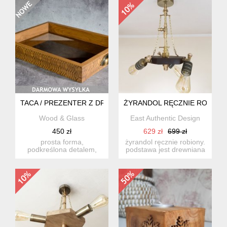
TACA / PREZENTER Z DREWNA I SZKŁA – KOLEKCJA LASE
ŻYRANDOL RĘCZNIE ROBIONY
Wood & Glass
East Authentic Design
450 zł
629 zł
699 zł
prosta forma,
żyrandol ręcznie robiony.
podkreślona detalem,
podstawa jest drewniana
który buduje charakter. ta
w kształcie sześciok...
ręcznie ...