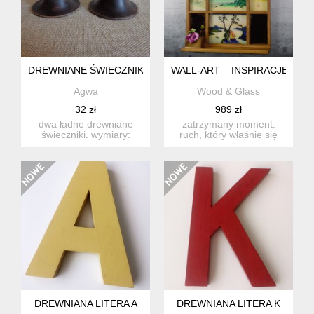
DREWNIANE ŚWIECZNIKI
WALL-ART – INSPIRACJE HOK
Agwa
Wood & Glass
32 zł
989 zł
dwa ładne drewniane
zatrzymany moment.
świeczniki. wymiary:
ruch, który właśnie się
wysokość 7,5 cm ...
wydarzył – i widz, który
do...
DREWNIANA LITERA A
DREWNIANA LITERA K