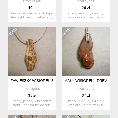
Projekt320
czarnybez
40 zł
29 zł
drewniany świecznik typu
mały, lekki, dyskretny
tea light. jego praktyczny,
wisiorek z drewna, z
ale i dekoracyjny...
malutkim bursztynkiem.
zro...
ZAWIESZKA WISIOREK Z DREWNA.
MAŁY WISIOREK - DREWNO Z
czarnybez
czarnybez
35 zł
37 zł
mały, prosty wisiorek z
mały, lekki, dyskretny
dębu, naturalny deseń.
wisiorek z drewna, z
lekki i miły w dotyku. ...
bursztynem. zrobiony w 1
e...