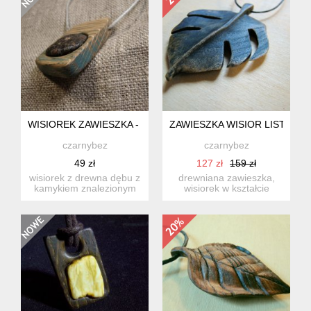
WISIOREK ZAWIESZKA - KAMYK Z MORZA W DREWNIE.
ZAWIESZKA WISIOR LISTEK -
czarnybez
czarnybez
49 zł
127 zł
159 zł
wisiorek z drewna dębu z
drewniana zawieszka,
kamykiem znalezionym
wisiorek w kształcie
na bałtyckiej plaży. wy...
ręcznie rzeźbionego
liścia. ...