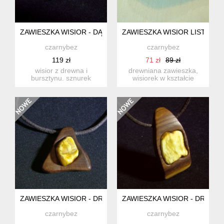
ZAWIESZKA WISIOR - DĄB / BURSZTYN
ZAWIESZKA WISIOR LISTEK -
czarnybez
czarnybez
119 zł
71 zł
89 zł
wisior z drewna i
drewniana zawieszka,
bursztynu. sznurek
wisiorek w kształcie
bawełniany, woskowany,
ręcznie rzeźbionego
okrągły...
liścia. ...
ZAWIESZKA WISIOR - DREWNO / BURSZTYN
ZAWIESZKA WISIOR - DREWN
czarnybez
czarnybez