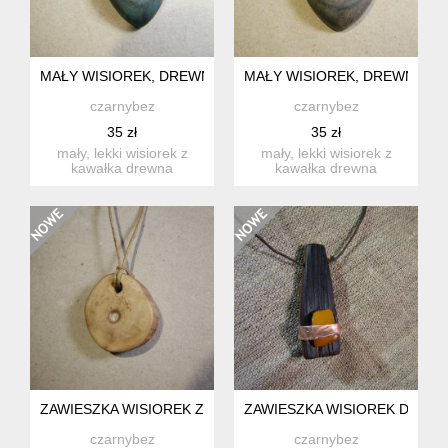
MAŁY WISIOREK, DREWNO Z MORZA.
MAŁY WISIOREK, DREWNO Z 
czarnybez
czarnybez
35 zł
35 zł
mały, lekki wisiorek z
mały, lekki wisiorek z
kawałka drewna
kawałka drewna
wyrzuconego przez bałtyk
wyrzuconego przez bałtyk
na plaż...
na plaż...
ZAWIESZKA WISIOREK Z DREWNA.
ZAWIESZKA WISIOREK DREWN
czarnybez
czarnybez