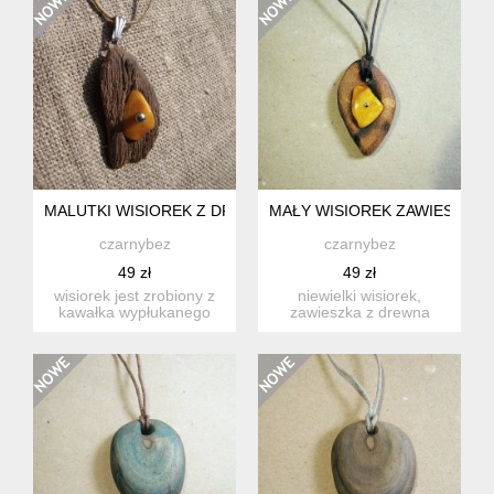
MALUTKI WISIOREK Z DREWNA Z MORZA Z BURSZTYNEM.
MAŁY WISIOREK ZAWIESZKA
czarnybez
czarnybez
49 zł
49 zł
wisiorek jest zrobiony z
niewielki wisiorek,
kawałka wypłukanego
zawieszka z drewna
przez fale drewna,
robinii akacjowej ( akacji
znalez...
). ...