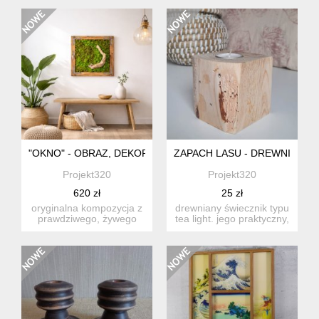
...
personalizacji. ...
"OKNO" - OBRAZ, DEKORACJA, DUŻY OBRAZ Z MCHU
ZAPACH LASU - DREWNIANY 
Projekt320
Projekt320
620 zł
25 zł
oryginalna kompozycja z
drewniany świecznik typu
prawdziwego, żywego
tea light. jego praktyczny,
mchu chrobotka w
ale i dekoracyjny...
drewniane...