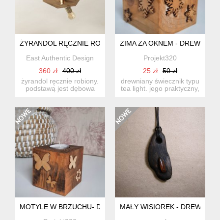
ŻYRANDOL RĘCZNIE ROBIONY - JASNY
ZIMA ZA OKNEM - DREWNIAN
East Authentic Design
Projekt320
360 zł
400 zł
25 zł
50 zł
żyrandol ręcznie robiony.
drewniany świecznik typu
podstawą jest dębowa
tea light. jego praktyczny,
deska o szerokości
ale i dekoracyjny...
24cm...
MOTYLE W BRZUCHU- DREWNIANY ŚWIECZNIK
MAŁY WISIOREK - DREWNO Z