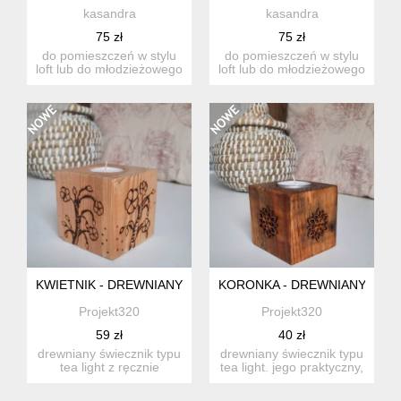
kasandra
kasandra
75 zł
75 zł
do pomieszczeń w stylu
do pomieszczeń w stylu
loft lub do młodzieżowego
loft lub do młodzieżowego
pokoju wysokość 30 c...
pokoju wysokość 34 c...
KWIETNIK - DREWNIANY ŚWIECZNIK
KORONKA - DREWNIANY ŚWIE
Projekt320
Projekt320
59 zł
40 zł
drewniany świecznik typu
drewniany świecznik typu
tea light z ręcznie
tea light. jego praktyczny,
wypalanymi wzorami
ale i dekoracyjny...
kwiató...