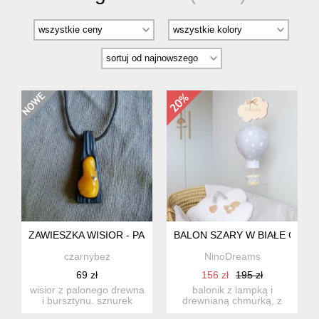
ZAWIESZKA WISIOR - PALONE DREWNO / BURSZTYN
BALON SZARY W BIAŁE GWIAZD
czarnybez
NinoDreams
69 zł
156 zł
195 zł
wisior z palonego drewna
balonik z lampką i
i bursztynu. sznurek
drewnianą chmurką, z
bawełniany, woskowany,
możliwością