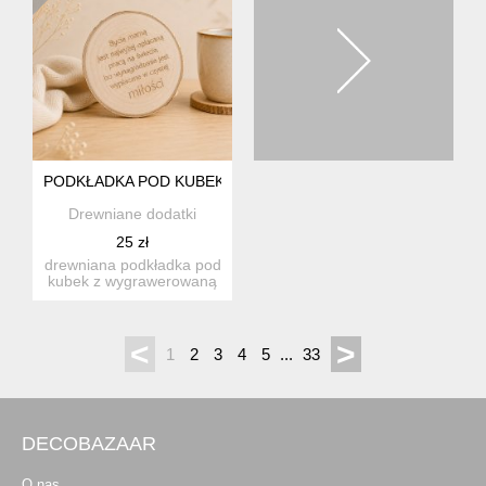
PODKŁADKA POD KUBEK Z DREWNA SENTENCJA, PREZENT 
Drewniane dodatki
25 zł
drewniana podkładka pod
kubek z wygrawerowaną
sentencją "bycie ma...
<
>
1
2
3
4
5
...
33
DECOBAZAAR
O nas