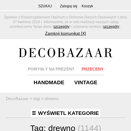
SZUKAJ
Zaloguj się
Koszyk
Zgodnie z Rozporządzeniem Ogólnym o Ochronie Danych Osobowych z dnia
27 kwietnia 2016 r. informujemy, że w celu realizacji naszych usług
przetwarzamy Twoje dane (
szczegóły
) i używamy cookies (
szczegóły
).
Zamknij komunikat [X]
POMYSŁY NA PREZENT
PRZECENY
HANDMADE
VINTAGE
DecoBazaar
>
tagi
>
drewno
WYŚWIETL KATEGORIE
Tag:
drewno
(1144)