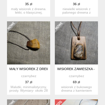
35 zł
36 zł
mały wisiorek z drewna.
niewielki wisiorek z
lekki, o klasycznej,
palonego drewna z
drewnianej urodzie ????.
bursztynem i miedzianą
...
opaską. ...
MAŁY WISIOREK Z DREWNA ŚLIWY.
WISIOREK ZAWIESZKA - KAM
czarnybez
czarnybez
37 zł
69 zł
Malutki, minimalistyczny,
wisiorek z bukowego
prosty. Wymiary- około 28
drewna z kamieniem
x 20mm.
znalezionym na brzegu
morza. el...