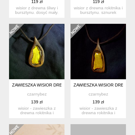
119 zł
119 zł
wisior z drewna śliwy i
wisior z drewna rokitnika i
bursztynu. dosyć mały.
bursztynu. sznurek
sznurek bawełniany, ...
bawełniany, woskowan...
ZAWIESZKA WISIOR DREWNO BURSZTYN
ZAWIESZKA WISIOR DREWNO
czarnybez
czarnybez
139 zł
139 zł
wisior - zawieszka z
wisior - zawieszka z
drewna rokitnika i
drewna rokitnika i
bursztynu. jedyny
bursztynu. jedyny
egzemplarz,...
egzemplarz,...